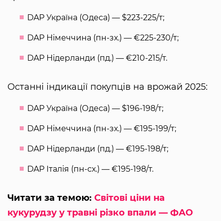
DAP Україна (Одеса) — $223-225/т;
DAP Німеччина (пн-зх.) — €225-230/т;
DAP Нідерланди (пд.) — €210-215/т.
Останні індикації покупців на врожай 2025:
DAP Україна (Одеса) — $196-198/т;
DAP Німеччина (пн-зх.) — €195-199/т;
DAP Нідерланди (пд.) — €195-198/т;
DAP Італія (пн-сх.) — €195-198/т.
Читати за темою:
Світові ціни на
кукурудзу у травні різко впали — ФАО