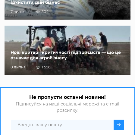
захистити свій бізнес
7 липня
504
Нові критерії критичності підприємств — що це
означає для агробізнесу
8 липня
1 596
Не пропусти останні новини!
Підписуйся на наші соціальні мережі та e-mail
розсилку.