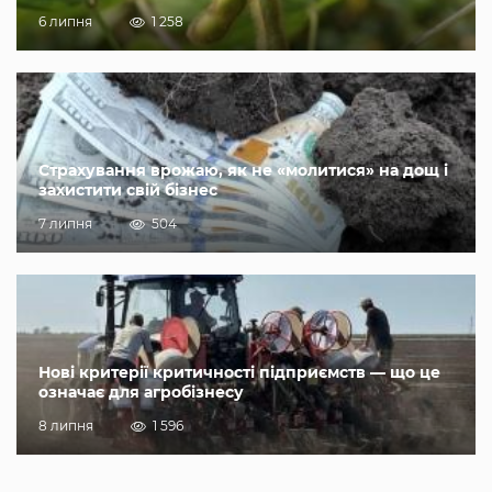
6 липня
1 258
Страхування врожаю, як не «молитися» на дощ і
захистити свій бізнес
7 липня
504
Нові критерії критичності підприємств — що це
означає для агробізнесу
8 липня
1 596