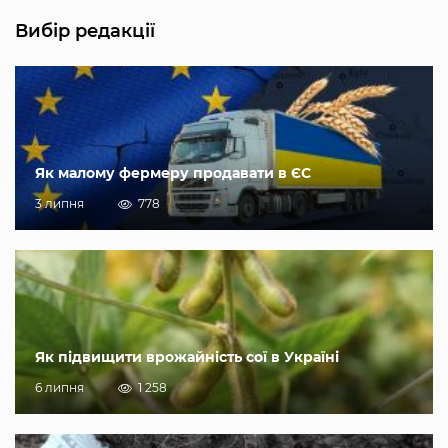
Вибір редакції
Як малому фермеру продавати в ЄС
3 липня
778
Як підвищити врожайність сої в Україні
6 липня
1 258