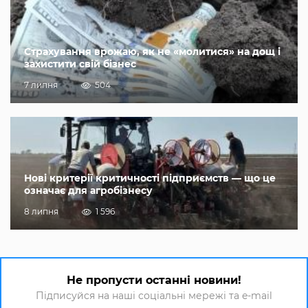
Страхування врожаю, як не «молитися» на дощ і
захистити свій бізнес
7 липня
504
Нові критерії критичності підприємств — що це
означає для агробізнесу
8 липня
1 596
Не пропусти останні новини!
Підписуйся на наші соціальні мережі та e-mail