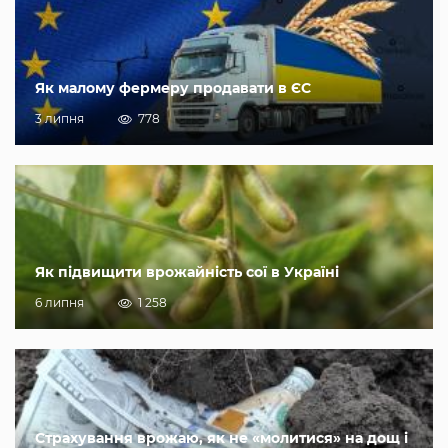
Як малому фермеру продавати в ЄС
3 липня
778
Як підвищити врожайність сої в Україні
6 липня
1 258
Страхування врожаю, як не «молитися» на дощ і