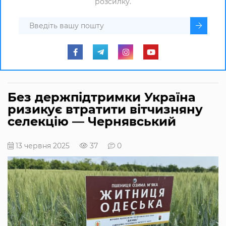
розсилку.
Без держпідтримки Україна
ризикує втратити вітчизняну
селекцію — Чернявський
13 червня 2025
37
0