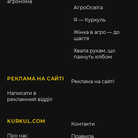
агронома
АгроОсвіта
Я — Куркуль
Жінка в агро — до
щастя
Хвала рукам, що
пахнуть хлібом
РЕКЛАМА НА САЙТІ
Реклама на сайті
Написати в
рекламний відділ
KURKUL.COM
Контакти
Про нас
Правила