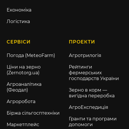
Економіка
Логістика
СЕРВІСИ
ПРОЕКТИ
Погода (MeteoFarm)
Агротрилогія
Ціни на зерно
Рейтинги
(Zernotorg.ua)
фермерських
господарств України
Агроаналітика
(Феодал)
Зерно в корм —
вигідна переробка
Агроробота
АгроЕкспедиція
Біржа сільгосптехніки
Гранти та програми
Маркетплейс
допомоги