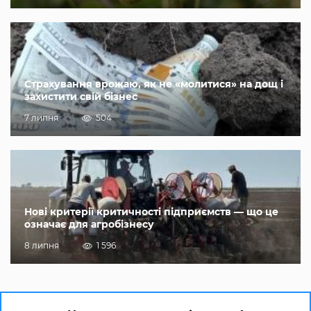
Страхування врожаю, як не «молитися» на дощ і
захистити свій бізнес
7 липня
504
Нові критерії критичності підприємств — що це
означає для агробізнесу
8 липня
1 596