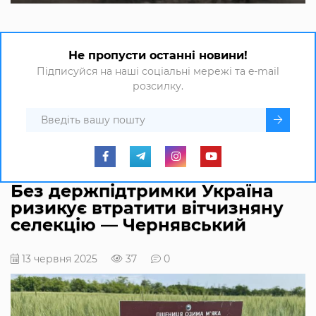
Не пропусти останні новини!
Підписуйся на наші соціальні мережі та e-mail
розсилку.
Без держпідтримки Україна
ризикує втратити вітчизняну
селекцію — Чернявський
13 червня 2025
37
0