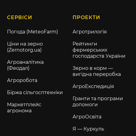
СЕРВІСИ
ПРОЕКТИ
Погода (MeteoFarm)
Агротрилогія
Ціни на зерно
Рейтинги
(Zernotorg.ua)
фермерських
господарств України
Агроаналітика
(Феодал)
Зерно в корм —
вигідна переробка
Агроробота
АгроЕкспедиція
Біржа сільгосптехніки
Гранти та програми
Маркетплейс
допомоги
агронома
АгроОсвіта
Я — Куркуль