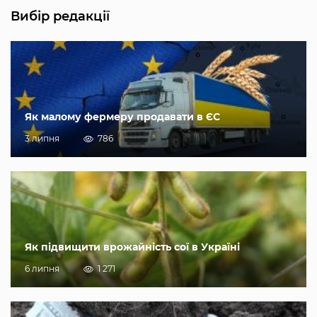
Вибір редакції
Як малому фермеру продавати в ЄС
3 липня
786
Як підвищити врожайність сої в Україні
6 липня
1 271