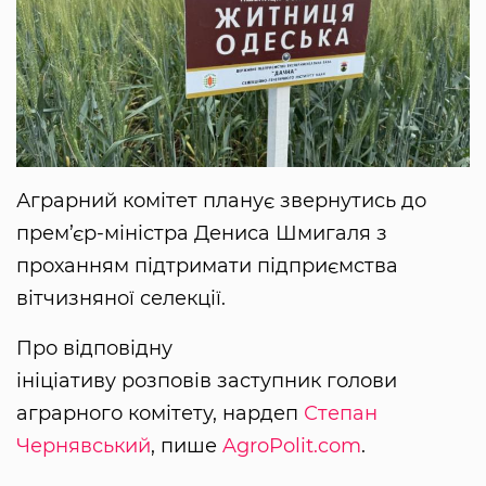
Аграрний комітет планує звернутись до
прем’єр-міністра Дениса Шмигаля з
проханням підтримати підприємства
вітчизняної селекції.
Про відповідну
ініціативу розповів заступник голови
аграрного комітету, нардеп
Степан
Чернявський
, пише
AgroPolit.com
.