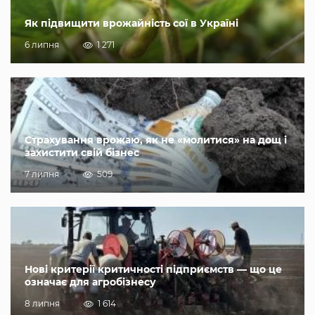
Як підвищити врожайність сої в Україні
6 липня
1 271
Страхування врожаю, як не «молитися» на дощ і
захистити свій бізнес
7 липня
509
Нові критерії критичності підприємств — що це
означає для агробізнесу
8 липня
1 614