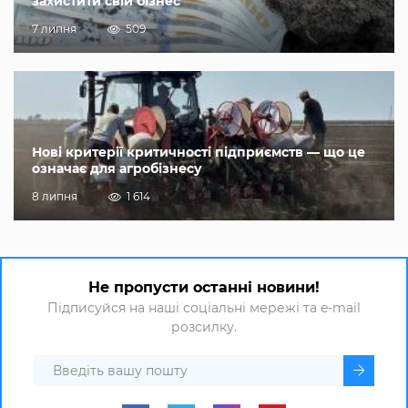
захистити свій бізнес
7 липня
509
Нові критерії критичності підприємств — що це
означає для агробізнесу
8 липня
1 614
Не пропусти останні новини!
Підписуйся на наші соціальні мережі та e-mail
розсилку.