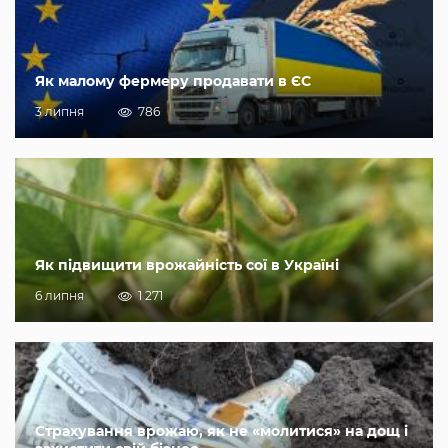
Як малому фермеру продавати в ЄС
3 липня
786
Як підвищити врожайність сої в Україні
6 липня
1 271
Страхування врожаю, як не «молитися» на дощ і