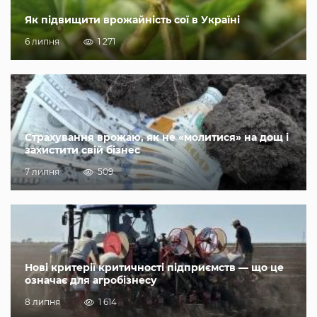
Як підвищити врожайність сої в Україні
6 липня
1 271
Страхування врожаю, як не «молитися» на дощ і
захистити свій бізнес
7 липня
509
Нові критерії критичності підприємств — що це
означає для агробізнесу
8 липня
1 614