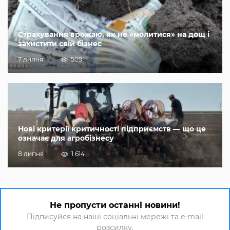
Страхування врожаю, як не «молитися» на дощ і
захистити свій бізнес
7 липня
509
Нові критерії критичності підприємств — що це
означає для агробізнесу
8 липня
1 614
Не пропусти останні новини!
Підписуйся на наші соціальні мережі та e-mail
розсилку.