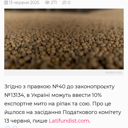
13 червня 2025
271
0
Kurkul.com
Згідно з правкою №40 до законопроєкту
№13134, в Україні можуть ввести 10%
експортне мито на ріпак та сою. Про це
йшлося на засідання Податкового комітету
13 червня, пише
Latifundist.com
.