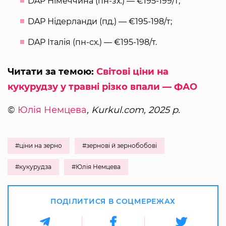
DAP Німеччина (пн-зх.) — €195-199/т;
DAP Нідерланди (пд.) — €195-198/т;
DAP Італія (пн-сх.) — €195-198/т.
Читати за темою:
Світові ціни на
кукурудзу у травні різко впали — ФАО
©
Юлія Немцева
, Kurkul.com, 2025 р.
#ціни на зерно
#зернові й зернобобові
#кукурудза
#Юлія Немцева
ПОДІЛИТИСЯ В СОЦМЕРЕЖАХ