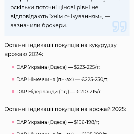
оскільки поточні цінові рівні не
відповідають їхнім очікуванням», —
зазначили брокери.
Останні індикації покупців на кукурудзу
врожаю 2024:
DAP Україна (Одеса) — $223-225/т;
DAP Німеччина (пн-зх.) — €225-230/т;
DAP Нідерланди (пд.) — €210-215/т.
Останні індикації покупців на врожай 2025:
DAP Україна (Одеса) — $196-198/т;