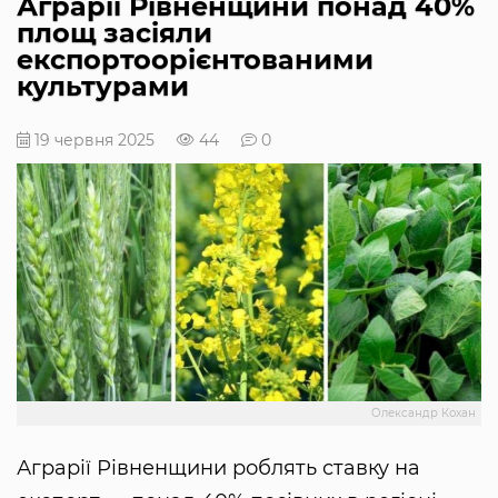
Аграрії Рівненщини понад 40%
площ засіяли
експортоорієнтованими
культурами
19 червня 2025
44
0
Олександр Кохан
Аграрії Рівненщини роблять ставку на