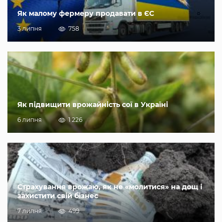
Як малому фермеру продавати в ЄС
3 липня
758
Як підвищити врожайність сої в Україні
6 липня
1 226
Страхування врожаю, як не «молитися» на дощ і
захистити свій бізнес
7 липня
499