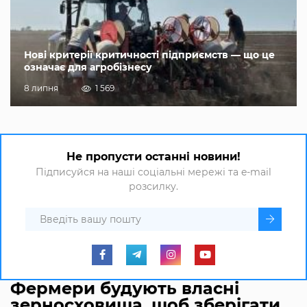
Нові критерії критичності підприємств — що це
означає для агробізнесу
8 липня
1 569
Не пропусти останні новини!
Підписуйся на наші соціальні мережі та e-mail
розсилку.
Фермери будують власні
зерносховища, щоб зберігати