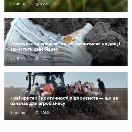
6 липня
1 226
Страхування врожаю, як не «молитися» на дощ і
захистити свій бізнес
7 липня
499
Нові критерії критичності підприємств — що це
означає для агробізнесу
8 липня
1 569