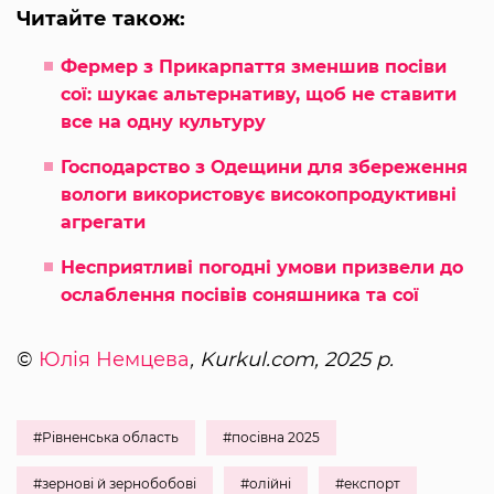
Читайте також:
Фермер з Прикарпаття зменшив посіви
сої: шукає альтернативу, щоб не ставити
все на одну культуру
Господарство з Одещини для збереження
вологи використовує високопродуктивні
агрегати
Несприятливі погодні умови призвели до
ослаблення посівів соняшника та сої
©
Юлія Немцева
, Kurkul.com, 2025 р.
#Рівненська область
#посівна 2025
#зернові й зернобобові
#олійні
#експорт