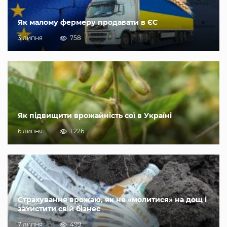
Як малому фермеру продавати в ЄС
3 липня
758
Як підвищити врожайність сої в Україні
6 липня
1 226
Страхування врожаю, як не «молитися» на дощ і
захистити свій бізнес
7 липня
499