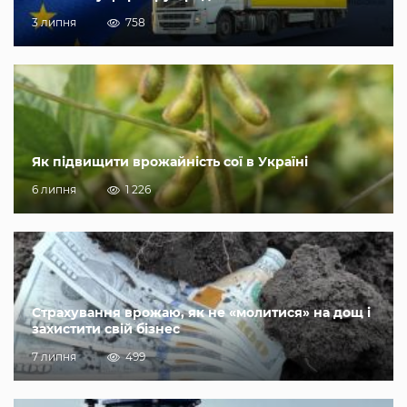
3 липня
758
Як підвищити врожайність сої в Україні
6 липня
1 226
Страхування врожаю, як не «молитися» на дощ і
захистити свій бізнес
7 липня
499