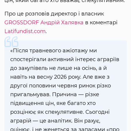
цін, який багато хто вважає спекулятивним.
Про це розповів директор і власник
GROSSDORF
Андрій Халявка
в коментарі
Latifundist.com
.
«Після травневого ажіотажу ми
спостерігали активний інтерес аграріїв
до закупівель не лише на осінь, а й
навіть на весну 2026 року. Але вже з
другої половини червня ринок різко
пригальмував. Причина — різке
підвищення цін, яке багато хто
розцінює як спекулятивне. Сьогодні
аграрій — це аналітик. Він рахує,
оцінює, і не женеться за запасами «про