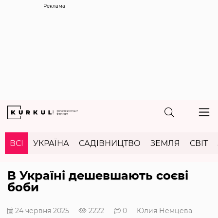
Реклама
ВСІ
УКРАЇНА
САДІВНИЦТВО
ЗЕМЛЯ
СВІТ
В Україні дешевшають соєві
боби
24 червня 2025
2222
0
Юлия Немцева