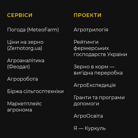
СЕРВІСИ
ПРОЕКТИ
Погода (MeteoFarm)
Агротрилогія
Ціни на зерно
Рейтинги
(Zernotorg.ua)
фермерських
господарств України
Агроаналітика
(Феодал)
Зерно в корм —
вигідна переробка
Агроробота
АгроЕкспедиція
Біржа сільгосптехніки
Гранти та програми
Маркетплейс
допомоги
агронома
АгроОсвіта
Я — Куркуль