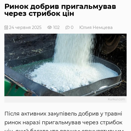
Ринок добрив пригальмував
через стрибок цін
24 червня 2025
102
0
Юлия Немцева
Kurkul.com
Після активних закупівель добрив у травні
ринок наразі пригальмував через стрибок