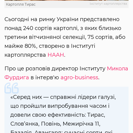
Інститут картоплярства
Картопля Тирас
Сьогодні на ринку України представлено
понад 240 сортів картоплі, з яких близько
третини вітчизняної селекції, 75 сортів, або
майже 80%, створено в Інституті
картоплярства
НААН
.
Про це розповів директор Інституту
Микола
Фурдига
в інтерв'ю
agro-business
.
«Серед них — справжні лідери галузі,
що пройшли випробування часом і
довели свою ефективність: Тирас,
Слов’янка, Повінь, Межирічка 11,
Базалія, Авангард; сучасні сорти, які