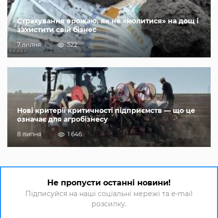
Страхування врожаю, як не «молитися» на дощ і
захистити свій бізнес
7 липня
522
Нові критерії критичності підприємств — що це
означає для агробізнесу
8 липня
1 646
Не пропусти останні новини!
Підписуйся на наші соціальні мережі та e-mail
розсилку.