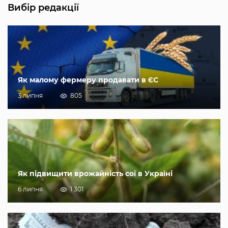
Вибір редакції
Як малому фермеру продавати в ЄС
3 липня
805
Як підвищити врожайність сої в Україні
6 липня
1 301