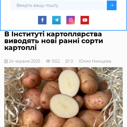
В Інституті картоплярства
виводять нові ранні сорти
картоплі
24 червня 2025
1552
0
Юлия Немцева