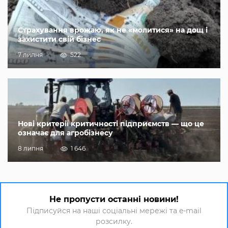
Страхування врожаю, як не «молитися» на дощ і
захистити свій бізнес
7 липня
522
Нові критерії критичності підприємств — що це
означає для агробізнесу
8 липня
1 646
Не пропусти останні новини!
Підписуйся на наші соціальні мережі та e-mail
розсилку.