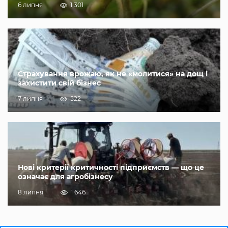
6 липня
1 301
Страхування врожаю, як не «молитися» на дощ і
захистити свій бізнес
7 липня
522
Нові критерії критичності підприємств — що це
означає для агробізнесу
8 липня
1 646