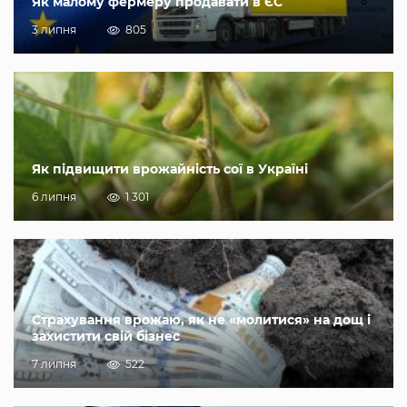
Як малому фермеру продавати в ЄС
3 липня
805
Як підвищити врожайність сої в Україні
6 липня
1 301
Страхування врожаю, як не «молитися» на дощ і
захистити свій бізнес
7 липня
522