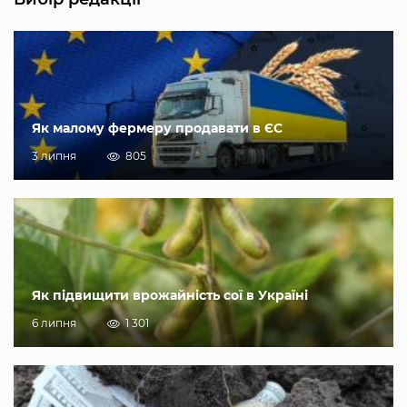
Як малому фермеру продавати в ЄС
3 липня
805
Як підвищити врожайність сої в Україні
6 липня
1 301