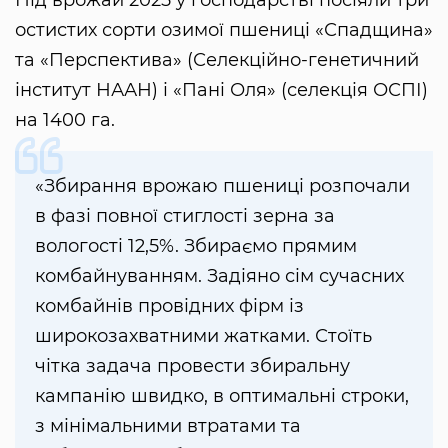
Під врожай 2025 у господарстві посіяли три
остистих сорти озимої пшениці «Спадщина»
та «Перспектива» (Селекційно-генетичний
інститут НААН) і «Пані Оля» (селекція ОСПІ)
на 1400 га.
«Збирання врожаю пшениці розпочали
в фазі повної стиглості зерна за
вологості 12,5%. Збираємо прямим
комбайнуванням. Задіяно сім сучасних
комбайнів провідних фірм із
широкозахватними жатками. Стоїть
чітка задача провести збиральну
кампанію швидко, в оптимальні строки,
з мінімальними втратами та