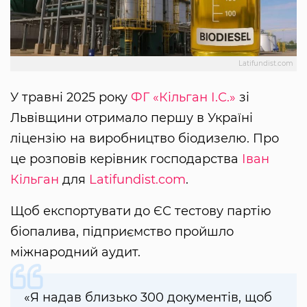
Latifundist.com
У травні 2025 року
ФГ «Кільган І.С.»
зі
Львівщини отримало першу в Україні
ліцензію на виробництво біодизелю. Про
це розповів керівник господарства
Іван
Кільган
для
Latifundist.com
.
Щоб експортувати до ЄС тестову партію
біопалива, підприємство пройшло
міжнародний аудит.
«Я надав близько 300 документів, щоб