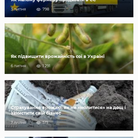
3 липня
798
Як підвищити врожайність сої в Україні
6 липня
1 291
Страхування врожаю, як не «молитися» на дощ і
захистити свій бізнес
7 липня
519