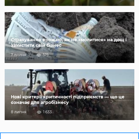
Страхування врожаю, як не «молитися» на дощ і
захистити свій бізнес
7 липня
519
Нові критерії критичності підприємств — що це
означає для агробізнесу
8 липня
1 633