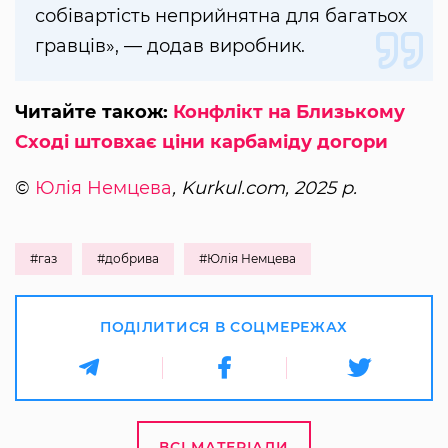
собівартість неприйнятна для багатьох
гравців», — додав виробник.
Читайте також:
Конфлікт на Близькому
Сході штовхає ціни карбаміду догори
©
Юлія Немцева
, Kurkul.com, 2025 р.
#газ
#добрива
#Юлія Немцева
ПОДІЛИТИСЯ В СОЦМЕРЕЖАХ
ВСІ МАТЕРІАЛИ