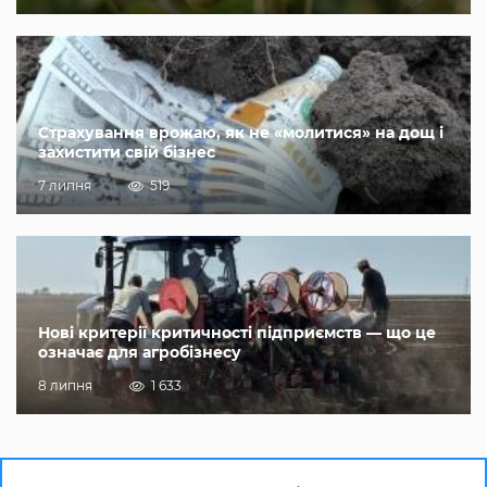
Страхування врожаю, як не «молитися» на дощ і
захистити свій бізнес
7 липня
519
Нові критерії критичності підприємств — що це
означає для агробізнесу
8 липня
1 633