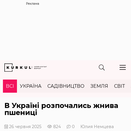
Реклама
ВСІ
УКРАЇНА
САДІВНИЦТВО
ЗЕМЛЯ
СВІТ
В Україні розпочались жнива
пшениці
26 червня 2025
824
0
Юлия Немцева