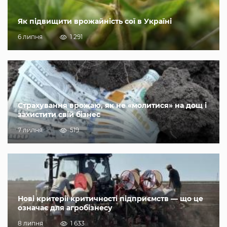
Як підвищити врожайність сої в Україні
6 липня
1 291
Страхування врожаю, як не «молитися» на дощ і
захистити свій бізнес
7 липня
519
Нові критерії критичності підприємств — що це
означає для агробізнесу
8 липня
1 633