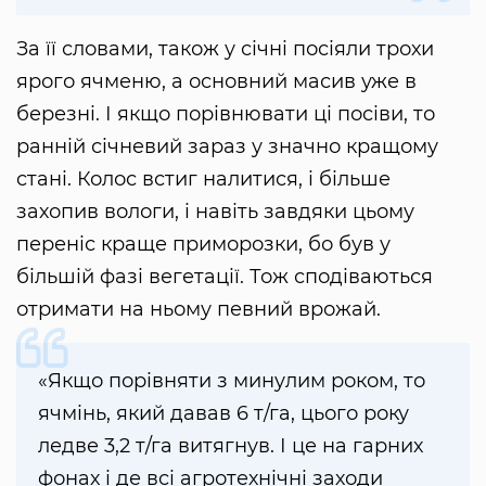
За її словами, також у січні посіяли трохи
ярого ячменю, а основний масив уже в
березні. І якщо порівнювати ці посіви, то
ранній січневий зараз у значно кращому
стані. Колос встиг налитися, і більше
захопив вологи, і навіть завдяки цьому
переніс краще приморозки, бо був у
більшій фазі вегетації. Тож сподіваються
отримати на ньому певний врожай.
«Якщо порівняти з минулим роком, то
ячмінь, який давав 6 т/га, цього року
ледве 3,2 т/га витягнув. І це на гарних
фонах і де всі агротехнічні заходи