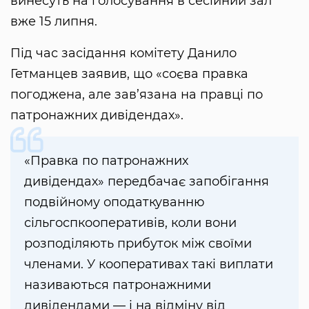
винесуть на голосування в сесійний зал
вже 15 липня.
Під час засідання комітету Данило
Гетманцев заявив, що «соєва правка
погоджена, але зав’язана на правці по
патронажних дивідендах».
«Правка по патронажних
дивідендах» передбачає запобігання
подвійному оподаткуванню
сільгоспкооперативів, коли вони
розподіляють прибуток між своїми
членами. У кооперативах такі виплати
називаються патронажними
дивідендами — і на відміну від