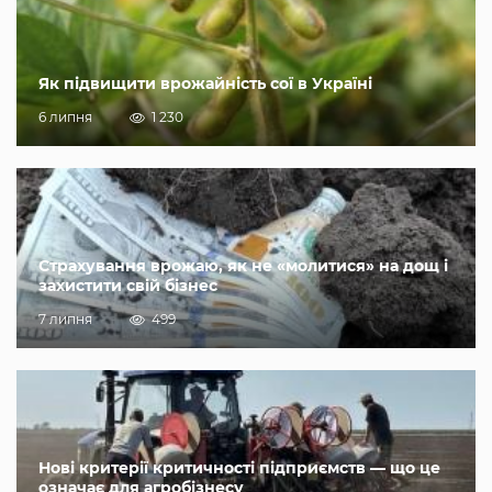
Як підвищити врожайність сої в Україні
6 липня
1 230
Страхування врожаю, як не «молитися» на дощ і
захистити свій бізнес
7 липня
499
Нові критерії критичності підприємств — що це
означає для агробізнесу