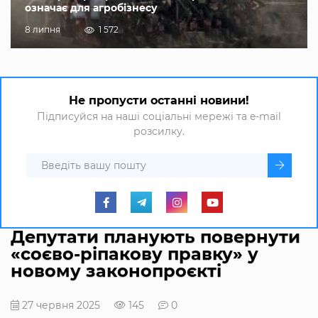
означає для агробізнесу
8 липня
1 572
Не пропусти останні новини!
Підписуйся на наші соціальні мережі та e-mail
розсилку.
Депутати планують повернути
«соєво-ріпакову правку» у
новому законопроєкті
27 червня 2025
145
0