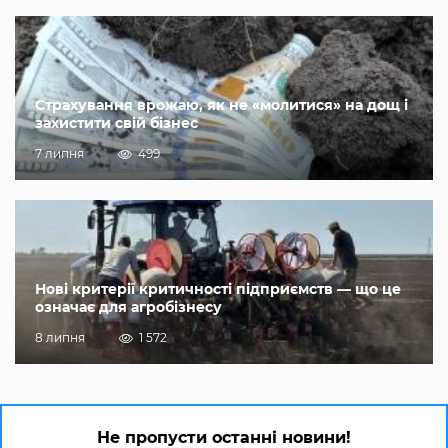
Страхування врожаю, як не «молитися» на дощ і
захистити свій бізнес
7 липня
499
Нові критерії критичності підприємств — що це
означає для агробізнесу
8 липня
1 572
Не пропусти останні новини!