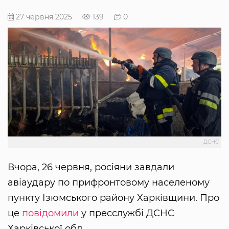
27 червня 2025
139
0
ДСНС
Вчора, 26 червня, росіяни завдали
авіаудару по прифронтовому населеному
пункту Ізюмського району Харківщини. Про
це
повідомили
у пресслужбі ДСНС
Харківської обл.