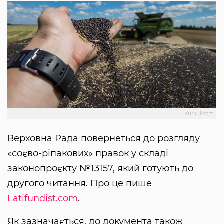
Kurkul.com
Верховна Рада повернеться до розгляду
«соєво-ріпакових» правок у складі
законопроєкту №13157, який готують до
другого читання. Про це пише
Latifundist.com
.
Як зазначається, до документа також