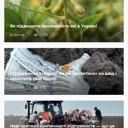
Як підвищити врожайність сої в Україні
6 липня
1 230
Страхування врожаю, як не «молитися» на дощ і
захистити свій бізнес
7 липня
499
Нові критерії критичності підприємств — що це