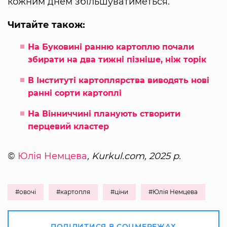
кожним днем ​​збільшуватиметься.
Читайте також:
На Буковині ранню картоплю почали
збирати на два тижні пізніше, ніж торік
В Інституті картоплярства виводять нові
ранні сорти картоплі
На Вінниччині планують створити
перцевий кластер
©
Юлія Немцева
, Kurkul.com, 2025 р.
#овочі
#картопля
#ціни
#Юлія Немцева
ПОДІЛИТИСЯ В СОЦМЕРЕЖАХ