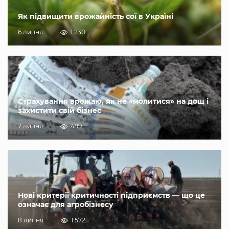
Як підвищити врожайність сої в Україні
6 липня
1 230
Страхування врожаю, як не «молитися» на дощ і
захистити свій бізнес
7 липня
499
Нові критерії критичності підприємств — що це
означає для агробізнесу
8 липня
1 572