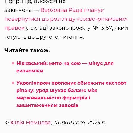
Попри це, дискусія не
закінчена —
Верховна Рада планує
повернутися до розгляду «соєво-ріпакових»
правок
у складі законопроєкту №13157, який
готують до другого читання.
Читайте також:
Нівʼєвський: мито на сою — мінус для
економіки
Укроліяпром пропонує обмежити експорт
ріпаку: уряд шукає баланс між
маржинальністю фермерів і
завантаженням заводів
©
Юлія Немцева
, Kurkul.com, 2025 р.