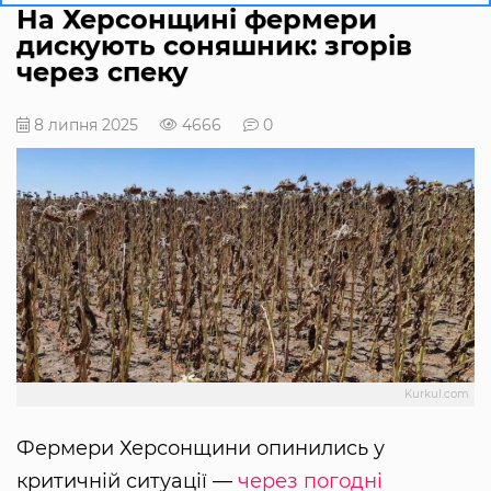
На Херсонщині фермери
дискують соняшник: згорів
через спеку
8 липня 2025
4666
0
Kurkul.com
Фермери Херсонщини опинились у
критичній ситуації —
через погодні