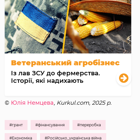
Ветеранський агробізнес
Із лав ЗСУ до фермерства.
Історії, які надихають
©
Юлія Немцева
, Kurkul.com, 2025 р.
#грант
#фінансування
#переробка
#Економіка
#Російсько_українська війна