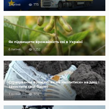
3 липня
775
Як підвищити врожайність сої в Україні
6 липня
1 252
Страхування врожаю, як не «молитися» на дощ і
захистити свій бізнес
7 липня
504