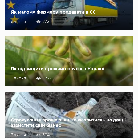
Як малому фермеру продавати в ЄС
3 липня
775
Як підвищити врожайність сої в Україні
6 липня
1 252
Страхування врожаю, як не «молитися» на дощ і
захистити свій бізнес
7 липня
504