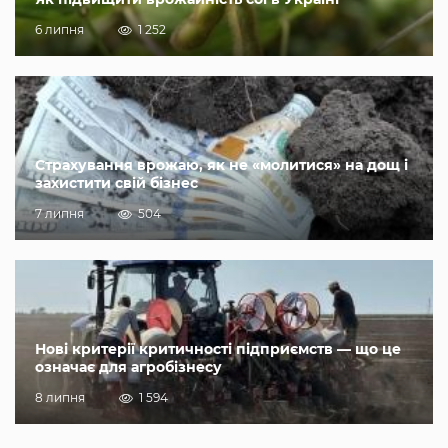
6 липня
1 252
Страхування врожаю, як не «молитися» на дощ і
захистити свій бізнес
7 липня
504
Нові критерії критичності підприємств — що це
означає для агробізнесу
8 липня
1 594