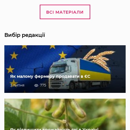
ВСІ МАТЕРІАЛИ
Вибір редакції
Як малому фермеру продавати в ЄС
3 липня
775
Як підвищити врожайність сої в Україні