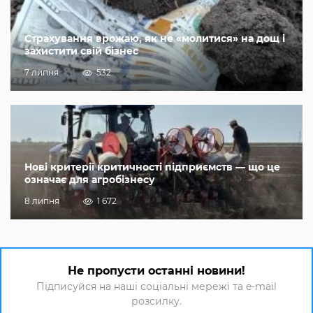
Страхування врожаю, як не «молитися» на дощ і
захистити свій бізнес
7 липня
532
Нові критерії критичності підприємств — що це
означає для агробізнесу
8 липня
1 672
Не пропусти останні новини!
Підписуйся на наші соціальні мережі та e-mail
розсилку.