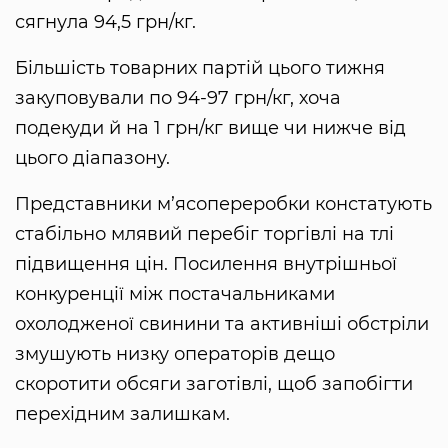
сягнула 94,5 грн/кг.
Більшість товарних партій цього тижня
закуповували по 94-97 грн/кг, хоча
подекуди й на 1 грн/кг вище чи нижче від
цього діапазону.
Представники м’ясопереробки констатують
стабільно млявий перебіг торгівлі на тлі
підвищення цін. Посилення внутрішньої
конкуренції між постачальниками
охолодженої свинини та активніші обстріли
змушують низку операторів дещо
скоротити обсяги заготівлі, щоб запобігти
перехідним залишкам.