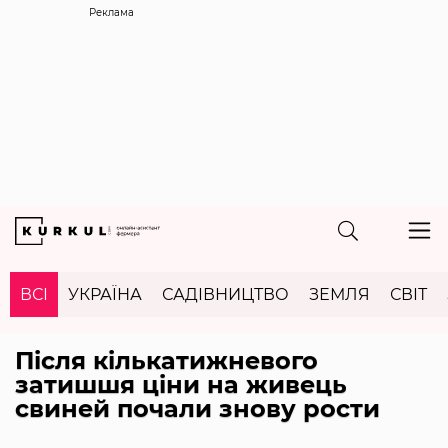
Реклама
ВСІ
УКРАЇНА
САДІВНИЦТВО
ЗЕМЛЯ
СВІТ
Після кількатижневого
затишшя ціни на живець
свиней почали знову рости