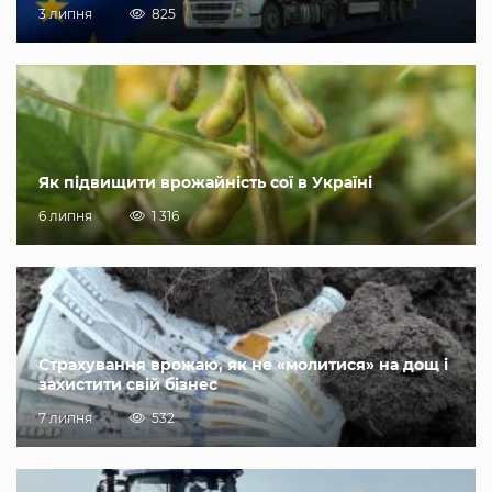
3 липня
825
Як підвищити врожайність сої в Україні
6 липня
1 316
Страхування врожаю, як не «молитися» на дощ і
захистити свій бізнес
7 липня
532