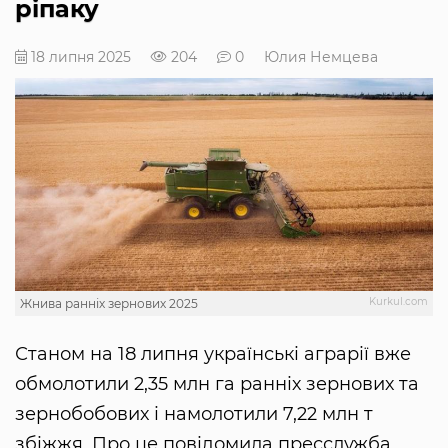
ріпаку
18 липня 2025
204
0
Юлия Немцева
Kurkul.com
Жнива ранніх зернових 2025
Станом на 18 липня українські аграрії вже
обмолотили 2,35 млн га ранніх зернових та
зернобобових і намолотили 7,22 млн т
збіжжя. Про це повідомила пресслужба