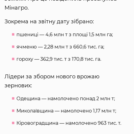
Мінагро.
Зокрема на звітну дату зібрано:
пшениці — 4,6 млн т з площі 1,5 млн га;
ячменю — 2,28 млн т з 660,6 тис. га;
гороху — 362,9 тис. т з 170,8 тис. га.
Лідери за збором нового врожаю
зернових:
Одещина — намолочено понад 2 млн т;
Миколаївщина — намолочено 1,17 млн т;
Кіровоградщина — намолочено 963 тис. т.