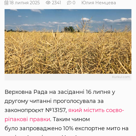
18 липня 2025
2341
0
Юлия Немцева
Kurkul.com
Верховна Рада на засіданні 16 липня у
другому читанні проголосувала за
законопроєкт №13157,
який містить соєво-
ріпакові правки
. Таким чином
було запроваджено 10% експортне мито на