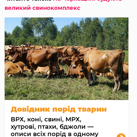
великий свинокомплекс
Довідник порід тварин
ВРХ, коні, свині, МРХ,
хутрові, птахи, бджоли —
описи всіх порід в одному