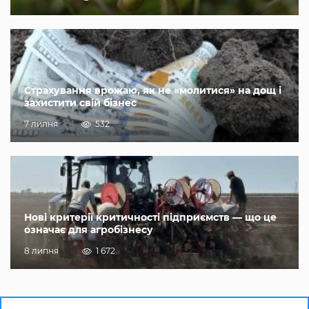
Страхування врожаю, як не «молитися» на дощ і
захистити свій бізнес
7 липня
532
Нові критерії критичності підприємств — що це
означає для агробізнесу
8 липня
1 672