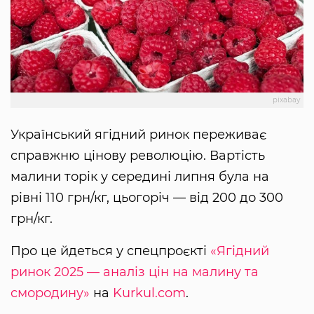
pixabay
Український ягідний ринок переживає
справжню цінову революцію. Вартість
малини торік у середині липня була на
рівні 110 грн/кг, цьогоріч — від 200 до 300
грн/кг.
Про це йдеться у спецпроєкті
«Ягідний
ринок 2025 — аналіз цін на малину та
смородину»
на
Kurkul.com
.