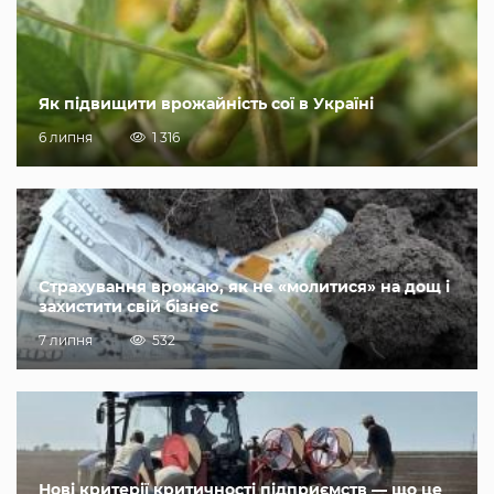
Як підвищити врожайність сої в Україні
6 липня
1 316
Страхування врожаю, як не «молитися» на дощ і
захистити свій бізнес
7 липня
532
Нові критерії критичності підприємств — що це