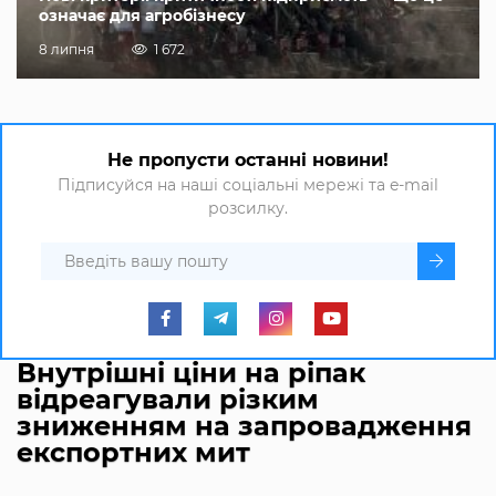
означає для агробізнесу
8 липня
1 672
Не пропусти останні новини!
Підписуйся на наші соціальні мережі та e-mail
розсилку.
Внутрішні ціни на ріпак
відреагували різким
зниженням на запровадження
експортних мит