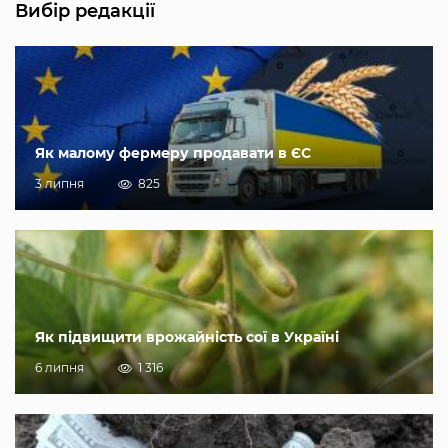
Вибір редакції
Як малому фермеру продавати в ЄС
3 липня
825
Як підвищити врожайність сої в Україні
6 липня
1 316