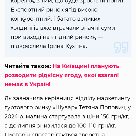
корелює з тим, що буде зростати попит.
Експортний ринок ягід високо
конкурентний, і багато великих
холдингів вже втрачали значні суми
при виході на ягідний ринок», —
підкреслила Ірина Кухтіна.
Читайте також:
На Київщині планують
розводити рідкісну ягоду, якої взагалі
немає в Україні
Як зазначила керівниця відділу маркетингу
гуртового ринку «Шувар» Тетяна Попович, у
2024 р. малина стартувала з ціни 150 грн/кг,
а до липня знизилася до 100-110 грн/кг.
Цьогоріч спостерігається зворотна