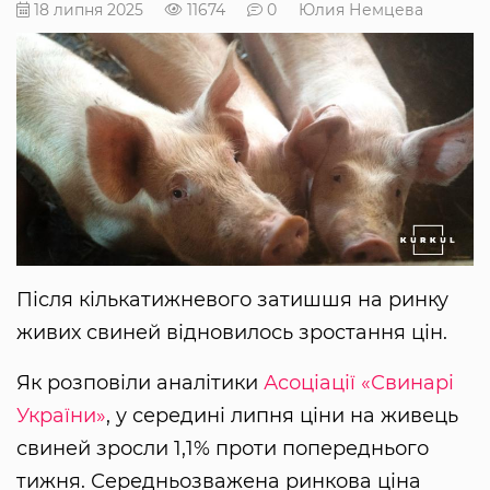
18 липня 2025
11674
0
Юлия Немцева
Після кількатижневого затишшя на ринку
живих свиней відновилось зростання цін.
Як розповіли аналітики
Асоціації «Свинарі
України»
, у середині липня ціни на живець
свиней зросли 1,1% проти попереднього
тижня. Середньозважена ринкова ціна