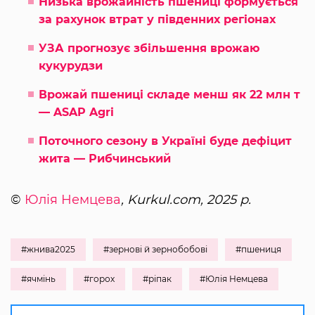
Низька врожайність пшениці формується
за рахунок втрат у південних регіонах
УЗА прогнозує збільшення врожаю
кукурудзи
Врожай пшениці складе менш як 22 млн т
— ASAP Agri
Поточного сезону в Україні буде дефіцит
жита — Рибчинський
©
Юлія Немцева
, Kurkul.com, 2025 р.
#жнива2025
#зернові й зернобобові
#пшениця
#ячмінь
#горох
#ріпак
#Юлія Немцева