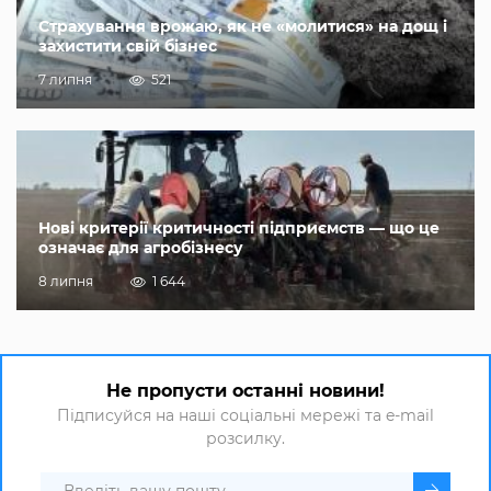
Страхування врожаю, як не «молитися» на дощ і
захистити свій бізнес
7 липня
521
Нові критерії критичності підприємств — що це
означає для агробізнесу
8 липня
1 644
Не пропусти останні новини!
Підписуйся на наші соціальні мережі та e-mail
розсилку.