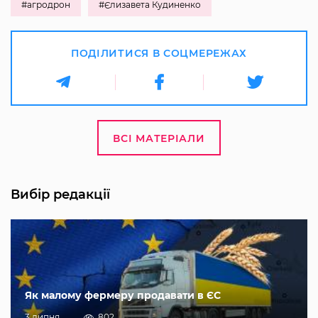
#агродрон
#Єлизавета Кудиненко
ПОДІЛИТИСЯ В СОЦМЕРЕЖАХ
ВСІ МАТЕРІАЛИ
Вибір редакції
Як малому фермеру продавати в ЄС
3 липня
802