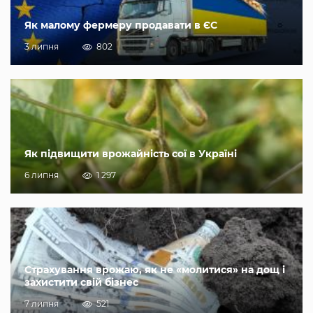
Як малому фермеру продавати в ЄС
3 липня
802
Як підвищити врожайність сої в Україні
6 липня
1 297
Страхування врожаю, як не «молитися» на дощ і
захистити свій бізнес
7 липня
521