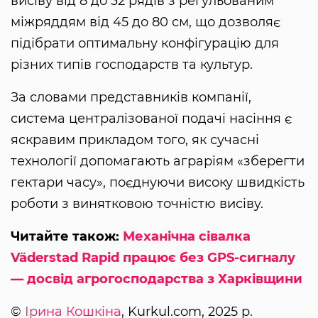
висіву від 8 до 32 рядів з регульованим
міжряддям від 45 до 80 см, що дозволяє
підібрати оптимальну конфігурацію для
різних типів господарств та культур.
За словами представників компанії,
система централізованої подачі насіння є
яскравим прикладом того, як сучасні
технології допомагають аграріям «зберегти
гектари часу», поєднуючи високу швидкість
роботи з винятковою точністю висіву.
Читайте також:
Механічна сівалка
Väderstad Rapid працює без GPS-сигналу
— досвід агрогосподарства з Харківщини
©
Ірина Кошкіна
, Kurkul.com, 2025 р.