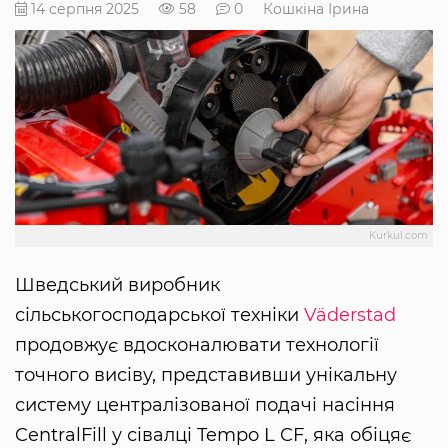
14 серпня 2025
58
0
Кошкіна Ірина
Kurkul.com
Шведський виробник
сільськогосподарської техніки
Väderstad
продовжує вдосконалювати технології
точного висіву, представивши унікальну
систему централізованої подачі насіння
CentralFill у сівалці Tempo L CF, яка обіцяє