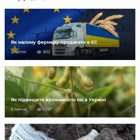
Як малому фермеру продавати в ЄС
3 липня
802
Як підвищити врожайність сої в Україні
6 липня
1 297