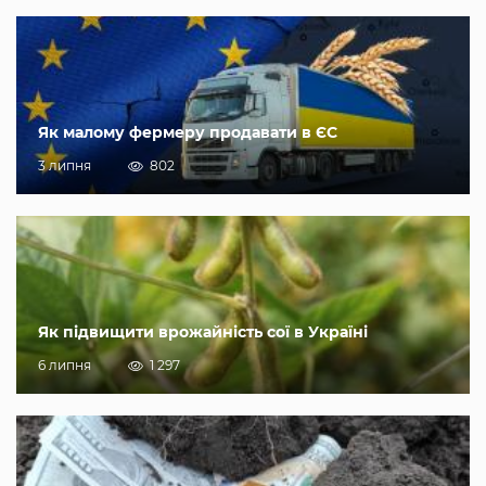
Як малому фермеру продавати в ЄС
3 липня
802
Як підвищити врожайність сої в Україні
6 липня
1 297