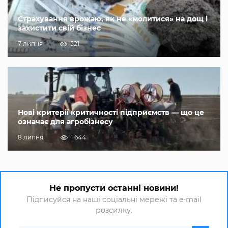
Страхування врожаю, як не «молитися» на дощ і
захистити свій бізнес
7 липня
521
Нові критерії критичності підприємств — що це
означає для агробізнесу
8 липня
1 644
Не пропусти останні новини!
Підписуйся на наші соціальні мережі та e-mail
розсилку.