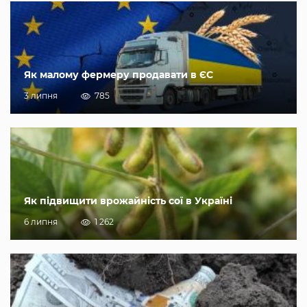
Як малому фермеру продавати в ЄС
3 липня
785
Як підвищити врожайність сої в Україні
6 липня
1 262