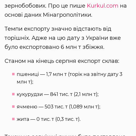
зернобобових. Про це пише
Kurkul.com
на
основі даних Мінагрополітики.
Темпи експорту значно відстають від
торішніх. Адже на цю дату з України вже
було експортовано 6 млн т збіжжя.
Станом на кінець серпня експорт склав:
пшениці — 1,7 млн т (торік на звітну дату 3
млн т);
кукурудзи — 841 тис. т (2,1 млн т);
ячменю — 503 тис. т (1,089 млн т);
жита — 0 тис. т (0,3 тис. т).