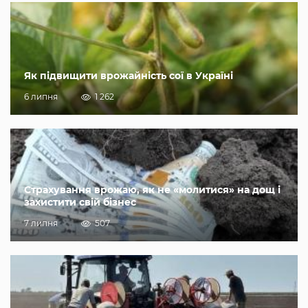
Як підвищити врожайність сої в Україні
6 липня
1 262
Страхування врожаю, як не «молитися» на дощ і
захистити свій бізнес
7 липня
507