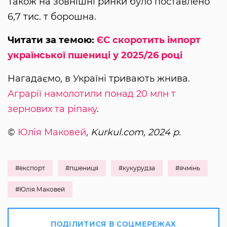
Також на зовнішні ринки було поставлено
6,7 тис. т борошна.
Читати за темою:
ЄС скоротить імпорт
української пшениці у 2025/26 році
Нагадаємо, в Україні тривають жнива.
Аграрії намолотили понад 20 млн т
зернових та ріпаку
.
©
Юлія Маковей
, Kurkul.com, 2024 р.
#експорт
#пшениця
#кукурудза
#ячмінь
#Юлія Маковей
ПОДІЛИТИСЯ В СОЦМЕРЕЖАХ