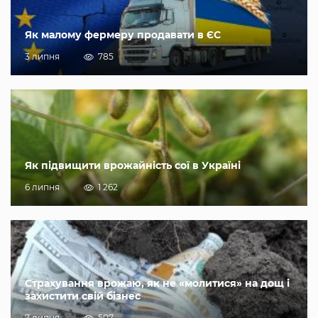
Як малому фермеру продавати в ЄС
3 липня
785
Як підвищити врожайність сої в Україні
6 липня
1 262
Страхування врожаю, як не «молитися» на дощ і
захистити свій бізнес
7 липня
507