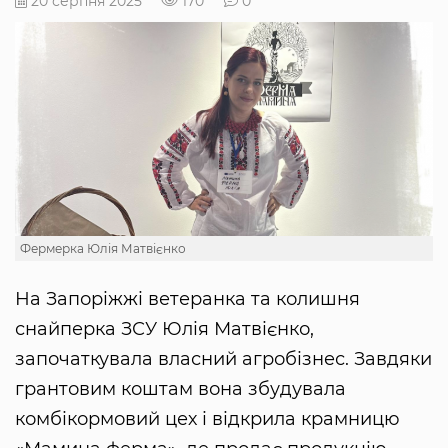
20 серпня 2025
170
0
Фермерка Юлія Матвієнко
На Запоріжжі ветеранка та колишня
снайперка ЗСУ Юлія Матвієнко,
започаткувала власний агробізнес. Завдяки
грантовим коштам вона збудувала
комбікормовий цех і відкрила крамницю