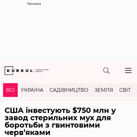
Реклама
ВСІ
УКРАЇНА
САДІВНИЦТВО
ЗЕМЛЯ
СВІТ
США інвестують $750 млн у
завод стерильних мух для
боротьби з гвинтовими
черв’яками