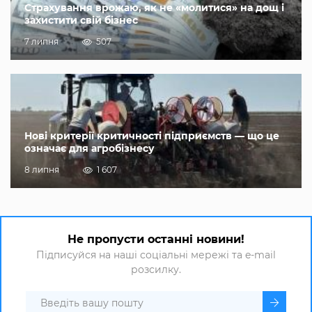
Страхування врожаю, як не «молитися» на дощ і
захистити свій бізнес
7 липня
507
Нові критерії критичності підприємств — що це
означає для агробізнесу
8 липня
1 607
Не пропусти останні новини!
Підписуйся на наші соціальні мережі та e-mail
розсилку.