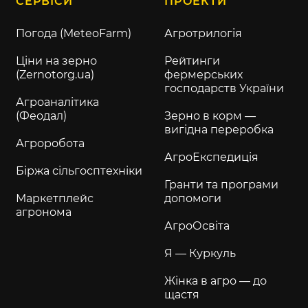
СЕРВІСИ
ПРОЕКТИ
Погода (MeteoFarm)
Агротрилогія
Ціни на зерно
Рейтинги
(Zernotorg.ua)
фермерських
господарств України
Агроаналітика
(Феодал)
Зерно в корм —
вигідна переробка
Агроробота
АгроЕкспедиція
Біржа сільгосптехніки
Гранти та програми
Маркетплейс
допомоги
агронома
АгроОсвіта
Я — Куркуль
Жінка в агро — до
щастя