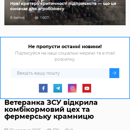
Нові критерії критичності підприємств — що це
означає для агробізнесу
8 липня
1 607
Не пропусти останні новини!
Підписуйся на наші соціальні мережі та e-mail
розсилку.
Ветеранка ЗСУ відкрила
комбікормовий цех та
фермерську крамницю