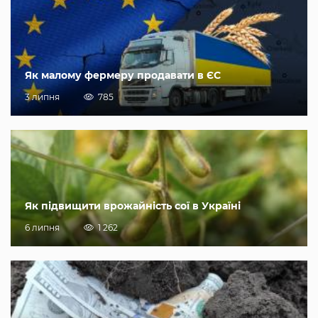
Як малому фермеру продавати в ЄС
3 липня
785
Як підвищити врожайність сої в Україні
6 липня
1 262