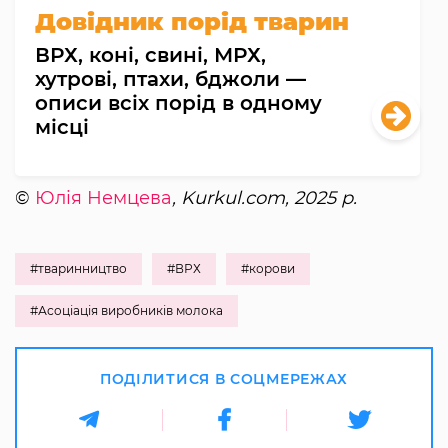
Довідник порід тварин
ВРХ, коні, свині, МРХ,
хутрові, птахи, бджоли —
описи всіх порід в одному
місці
©
Юлія Немцева
, Kurkul.com, 2025 р.
#тваринництво
#ВРХ
#корови
#Асоціація виробників молока
ПОДІЛИТИСЯ В СОЦМЕРЕЖАХ