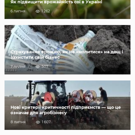
Як підвищити врожайність сої в Україні
6 липня
1 262
Страхування врожаю, як не «молитися» на дощ і
захистити свій бізнес
7 липня
507
Нові критерії критичності підприємств — що це
означає для агробізнесу
8 липня
1 607