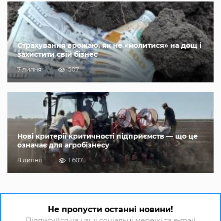
Страхування врожаю, як не «молитися» на дощ і
захистити свій бізнес
7 липня
507
Нові критерії критичності підприємств — що це
означає для агробізнесу
8 липня
1 607
Не пропусти останні новини!
Підписуйся на наші соціальні мережі та e-mail