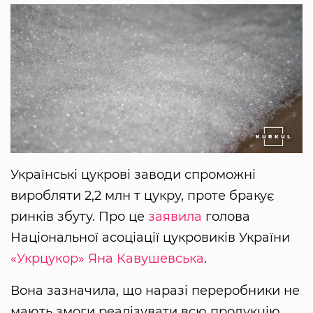
Українські цукрові заводи спроможні
виробляти 2,2 млн т цукру, проте бракує
ринків збуту. Про це
заявила
голова
Національної асоціації цукровиків України
«Укрцукор»
Яна Кавушевська
.
Вона зазначила, що наразі переробники не
мають змоги реалізувати всю продукцію,