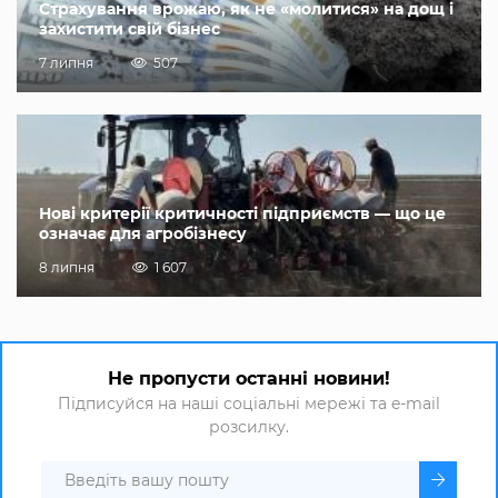
Страхування врожаю, як не «молитися» на дощ і
захистити свій бізнес
7 липня
507
Нові критерії критичності підприємств — що це
означає для агробізнесу
8 липня
1 607
Не пропусти останні новини!
Підписуйся на наші соціальні мережі та e-mail
розсилку.