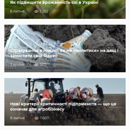
Як підвищити врожайність сої в Україні
6 липня
1 262
Страхування врожаю, як не «молитися» на дощ і
захистити свій бізнес
7 липня
507
Нові критерії критичності підприємств — що це
означає для агробізнесу
8 липня
1 607