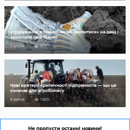
Страхування врожаю, як не «молитися» на дощ і
захистити свій бізнес
7 липня
507
Нові критерії критичності підприємств — що це
означає для агробізнесу
8 липня
1 603
Не пропусти останні новини!