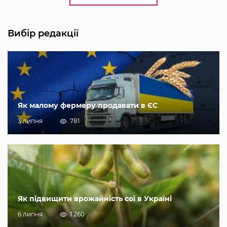
Вибір редакції
Як малому фермеру продавати в ЄС
3 липня
781
Як підвищити врожайність сої в Україні
6 липня
1 260