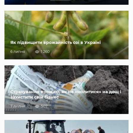
Як підвищити врожайність сої в Україні
6 липня
1 260
Страхування врожаю, як не «молитися» на дощ і
захистити свій бізнес
7 липня
507