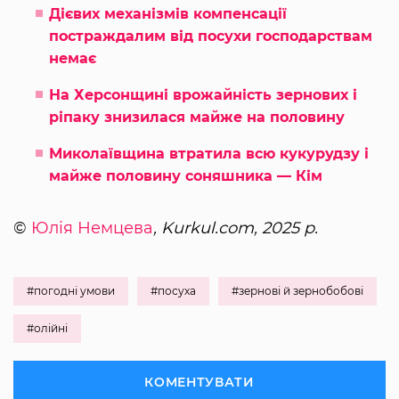
Дієвих механізмів компенсації
постраждалим від посухи господарствам
немає
На Херсонщині врожайність зернових і
ріпаку знизилася майже на половину
Миколаївщина втратила всю кукурудзу і
майже половину соняшника — Кім
©
Юлія Немцева
, Kurkul.com, 2025 р.
#погодні умови
#посуха
#зернові й зернобобові
#олійні
КОМЕНТУВАТИ