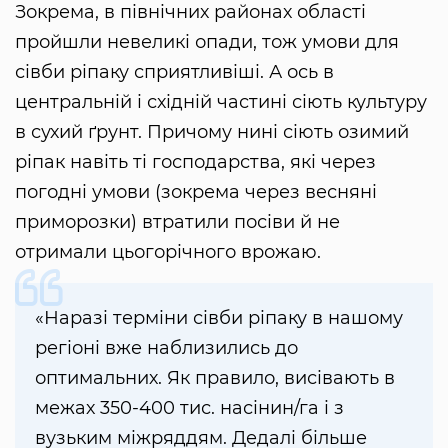
Зокрема, в північних районах області
пройшли невеликі опади, тож умови для
сівби ріпаку сприятливіші. А ось в
центральній і східній частині сіють культуру
в сухий ґрунт. Причому нині сіють озимий
ріпак навіть ті господарства, які через
погодні умови (зокрема через весняні
приморозки) втратили посіви й не
отримали цьогорічного врожаю.
«Наразі терміни сівби ріпаку в нашому
регіоні вже наблизились до
оптимальних. Як правило, висівають в
межах 350-400 тис. насінин/га і з
вузьким міжряддям. Дедалі більше