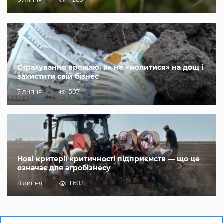
Страхування врожаю, як не «молитися» на дощ і
захистити свій бізнес
7 липня
507
Нові критерії критичності підприємств — що це
означає для агробізнесу
8 липня
1 603