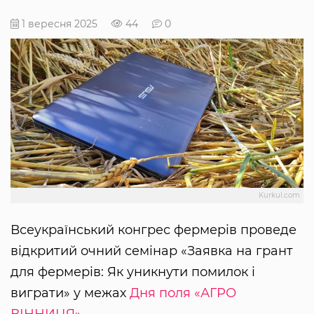
1 вересня 2025
44
0
Kurkul.com
Всеукраїнський конгрес фермерів проведе
відкритий очний семінар «Заявка на грант
для фермерів: Як уникнути помилок і
виграти» у межах
Дня поля «АГРО