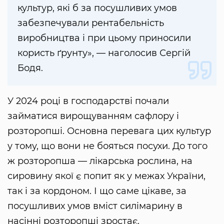
культур, які б за посушливих умов
забезпечували рентабельність
виробництва і при цьому приносили
користь ґрунту», — наголосив Сергій
Бодя.
У 2024 році в господарстві почали
займатися вирощуванням сафлору і
розторопші. Основна перевага цих культур
у тому, що вони не бояться посухи. До того
ж розторопша — лікарська рослина, на
сировину якої є попит як у межах України,
так і за кордоном. І що саме цікаве, за
посушливих умов вміст силімарину в
насінні розторопші зростає.