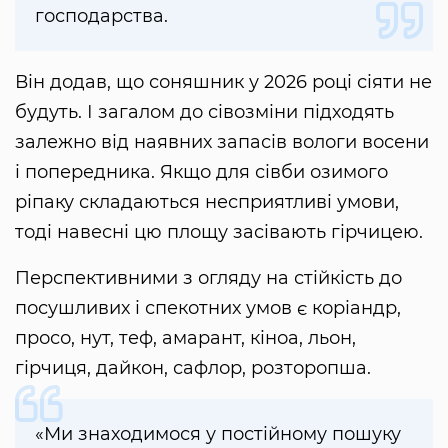
господарства.
Він додав, що соняшник у 2026 році сіяти не
будуть. І загалом до сівозміни підходять
залежно від наявних запасів вологи восени
і попередника. Якщо для сівби озимого
ріпаку складаються несприятливі умови,
тоді навесні цю площу засівають гірчицею.
Перспективними з огляду на стійкість до
посушливих і спекотних умов є коріандр,
просо, нут, теф, амарант, кіноа, льон,
гірчиця, дайкон, сафлор, розторопша.
«Ми знаходимося у постійному пошуку