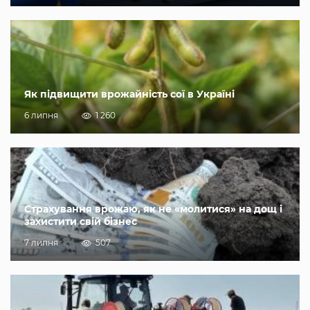
Як підвищити врожайність сої в Україні
6 липня
1 260
Страхування врожаю, як не «молитися» на дощ і
захистити свій бізнес
7 липня
507