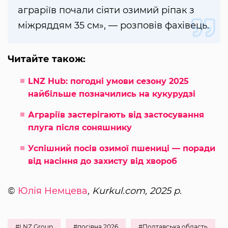
аграріїв почали сіяти озимий ріпак з
міжряддям 35 см», — розповів фахівець.
Читайте також:
LNZ Hub: погодні умови сезону 2025
найбільше позначились на кукурудзі
Аграріїв застерігають від застосування
плуга після соняшнику
Успішний посів озимої пшениці — поради
від насіння до захисту від хвороб
©
Юлія Немцева
, Kurkul.com, 2025 р.
#LNZ Group
#посівна 2026
#Полтавська область