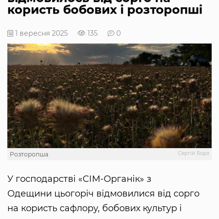
користь бобових і розторопші
1 вересня 2025
135
0
Сергій Бодя
Розторопша
У господарстві «СІМ-Органік» з
Одещини цьогоріч відмовилися від сорго
на користь сафлору, бобових культур і