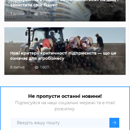
захистити свій бізнес
7 липня
507
Нові критерії критичності підприємств — що це
означає для агробізнесу
8 липня
1 607
Не пропусти останні новини!
Підписуйся на наші соціальні мережі та e-mail
розсилку.