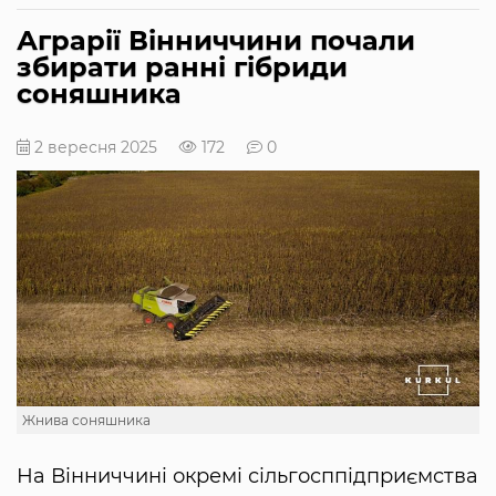
Аграрії Вінниччини почали
збирати ранні гібриди
соняшника
2 вересня 2025
172
0
Жнива соняшника
На Вінниччині окремі сільгосппідприємства