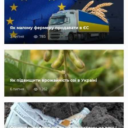
Як малому фермеру продавати в ЄС
3 липня
785
Як підвищити врожайність сої в Україні
6 липня
1 262
Страхування врожаю, як не «молитися» на дощ і