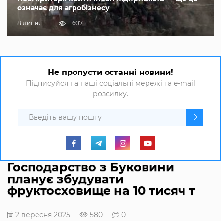
означає для агробізнесу
8 липня
1 607
Не пропусти останні новини!
Підписуйся на наші соціальні мережі та e-mail
розсилку.
Господарство з Буковини
планує збудувати
фруктосховище на 10 тисяч т
2 вересня 2025
580
0