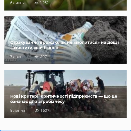
6 липня
1 262
Страхування врожаю, як не «молитися» на дощ і
захистити свій бізнес
7 липня
507
Нові критерії критичності підприємств — що це
означає для агробізнесу
8 липня
1 607