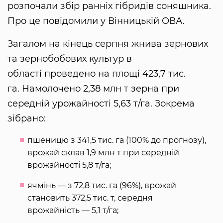
розпочали збір ранніх гібридів соняшника.
Про це повідомили у Вінницькій ОВА.
Загалом на кінець серпня жнива зернових
та зернобобових культур в
області проведено на площі 423,7 тис.
га. Намолочено 2,38 млн т зерна при
середній урожайності 5,63 т/га. Зокрема
зібрано:
пшеницю з 341,5 тис. га (100% до прогнозу),
врожай склав 1,9 млн т при середній
врожайності 5,8 т/га;
ячмінь — з 72,8 тис. га (96%), врожай
становить 372,5 тис. т, середня
врожайність — 5,1 т/га;