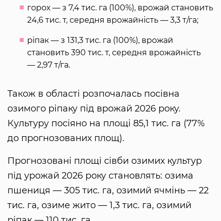
горох — з 7,4 тис. га (100%), врожай становить
24,6 тис. т, середня врожайність — 3,3 т/га;
ріпак — з 131,3 тис. га (100%), врожай
становить 390 тис. т, середня врожайність
— 2,97 т/га.
Також в області розпочалась посівна
озимого ріпаку під врожай 2026 року.
Культуру посіяно на площі 85,1 тис. га (77%
до прогнозованих площ).
Прогнозовані площі сівби озимих культур
під урожай 2026 року становлять: озима
пшениця — 305 тис. га, озимий ячмінь — 22
тис. га, озиме жито — 1,3 тис. га, озимий
ріпак — 110 тис. га.