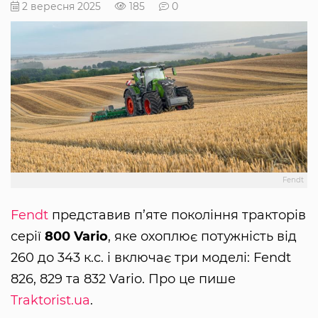
2 вересня 2025
185
0
Fendt
Fendt
представив п’яте покоління тракторів
серії
800 Vario
, яке охоплює потужність від
260 до 343 к.с. і включає три моделі: Fendt
826, 829 та 832 Vario. Про це пише
Traktorist.ua
.