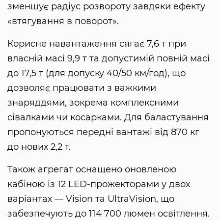
зменшує радіус розвороту завдяки ефекту
«втягування в поворот».
Корисне навантаження сягає 7,6 т при
власній масі 9,9 т та допустимій повній масі
до 17,5 т (для допуску 40/50 км/год), що
дозволяє працювати з важкими
знаряддями, зокрема комплексними
сівалками чи косарками. Для баластування
пропонуються передні вантажі від 870 кг
до нових 2,2 т.
Також агрегат оснащено оновленою
кабіною із 12 LED-прожекторами у двох
варіантах — Vision та UltraVision, що
забезпечують до 114 700 люмен освітлення.