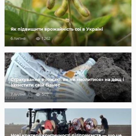
Як підвищити врожайність сої в Україні
6 липня
1 262
Страхування врожаю, як не «молитися» на дощ і
захистити свій бізнес
7 липня
507
Нові критерії критичності підприємств — що це