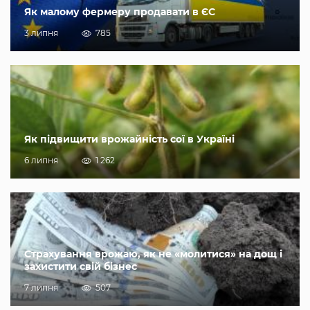
Як малому фермеру продавати в ЄС
3 липня
785
Як підвищити врожайність сої в Україні
6 липня
1 262
Страхування врожаю, як не «молитися» на дощ і
захистити свій бізнес
7 липня
507