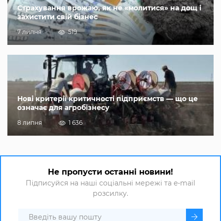
Страхування врожаю, як не «молитися» на дощ і
захистити свій бізнес
7 липня
519
Нові критерії критичності підприємств — що це
означає для агробізнесу
8 липня
1 636
Не пропусти останні новини!
Підписуйся на наші соціальні мережі та e-mail
розсилку.