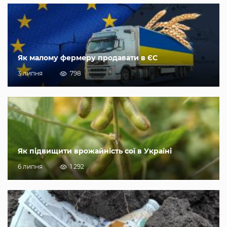
Як малому фермеру продавати в ЄС
3 липня
798
Як підвищити врожайність сої в Україні
6 липня
1 292