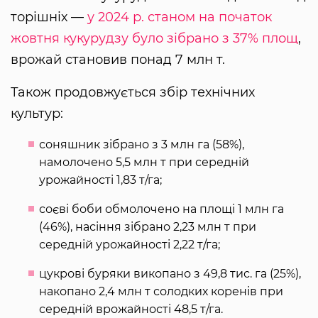
торішніх —
у 2024 р. станом на початок
жовтня кукурудзу було зібрано з 37% площ
,
врожай становив понад 7 млн т.
Також продовжується збір технічних
культур:
соняшник зібрано з 3 млн га (58%),
намолочено 5,5 млн т при середній
урожайності 1,83 т/га;
соєві боби обмолочено на площі 1 млн га
(46%), насіння зібрано 2,23 млн т при
середній урожайності 2,22 т/га;
цукрові буряки викопано з 49,8 тис. га (25%),
накопано 2,4 млн т солодких коренів при
середній врожайності 48,5 т/га.