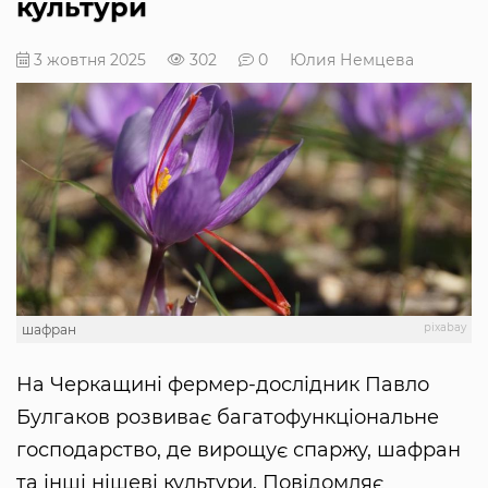
культури
3 жовтня 2025
302
0
Юлия Немцева
pixabay
шафран
На Черкащині фермер-дослідник Павло
Булгаков розвиває багатофункціональне
господарство, де вирощує спаржу, шафран
та інші нішеві культури. Повідомляє