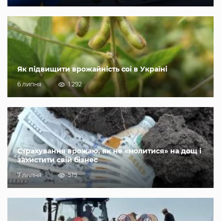
Як підвищити врожайність сої в Україні
6 липня
1 292
Страхування врожаю, як не «молитися» на дощ і
захистити свій бізнес
7 липня
519