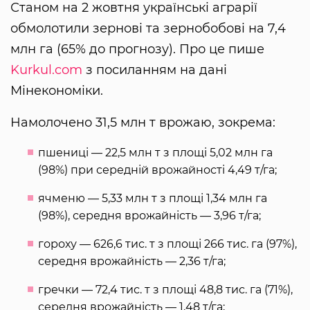
Станом на 2 жовтня українські аграрії
обмолотили зернові та зернобобові на 7,4
млн га (65% до прогнозу). Про це пише
Kurkul.com
з посиланням на дані
Мінекономіки.
Намолочено 31,5 млн т врожаю, зокрема:
пшениці — 22,5 млн т з площі 5,02 млн га
(98%) при середній врожайності 4,49 т/га;
ячменю — 5,33 млн т з площі 1,34 млн га
(98%), середня врожайність — 3,96 т/га;
гороху — 626,6 тис. т з площі 266 тис. га (97%),
середня врожайність — 2,36 т/га;
гречки — 72,4 тис. т з площі 48,8 тис. га (71%),
середня врожайність — 1,48 т/га;