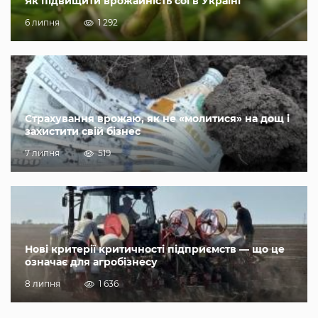
Як підвищити врожайність сої в Україні
6 липня
1 292
Страхування врожаю, як не «молитися» на дощ і
захистити свій бізнес
7 липня
519
Нові критерії критичності підприємств — що це
означає для агробізнесу
8 липня
1 636