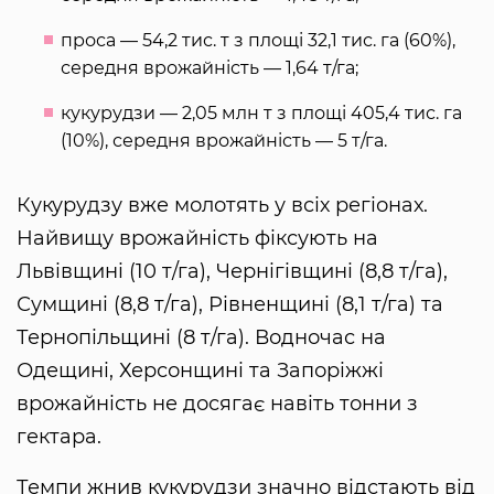
проса — 54,2 тис. т з площі 32,1 тис. га (60%),
середня врожайність — 1,64 т/га;
кукурудзи — 2,05 млн т з площі 405,4 тис. га
(10%), середня врожайність — 5 т/га.
Кукурудзу вже молотять у всіх регіонах.
Найвищу врожайність фіксують на
Львівщині (10 т/га), Чернігівщині (8,8 т/га),
Сумщині (8,8 т/га), Рівненщині (8,1 т/га) та
Тернопільщині (8 т/га). Водночас на
Одещині, Херсонщині та Запоріжжі
врожайність не досягає навіть тонни з
гектара.
Темпи жнив кукурудзи значно відстають від