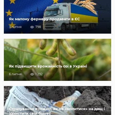
Як малому фермеру продавати в ЄС
3 липня
798
Як підвищити врожайність сої в Україні
6 липня
1 292
Страхування врожаю, як не «молитися» на дощ і
захистити свій бізнес