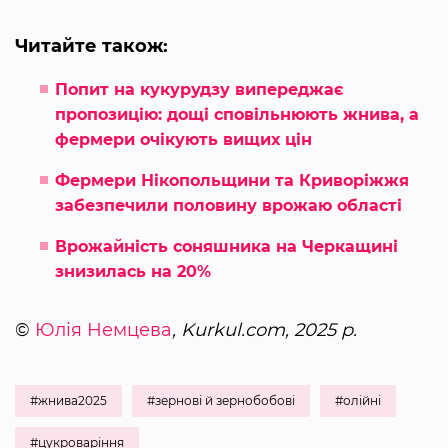
Читайте також:
Попит на кукурудзу випереджає
пропозицію: дощі сповільнюють жнива, а
фермери очікують вищих цін
Фермери Нікопольщини та Криворіжжя
забезпечили половину врожаю області
Врожайність соняшника на Черкащині
знизилась на 20%
©
Юлія Немцева
, Kurkul.com, 2025 р.
#жнива2025
#зернові й зернобобові
#олійні
#цукроваріння