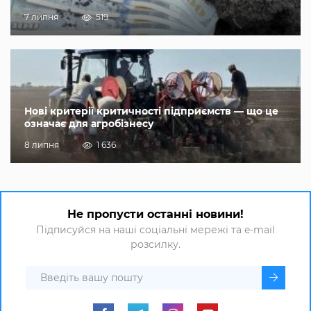
7 липня
519
Нові критерії критичності підприємств — що це
означає для агробізнесу
8 липня
1 636
Не пропусти останні новини!
Підписуйся на наші соціальні мережі та e-mail
розсилку.