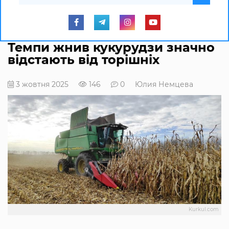
Темпи жнив кукурудзи значно
відстають від торішніх
3 жовтня 2025
146
0
Юлия Немцева
Kurkul.com