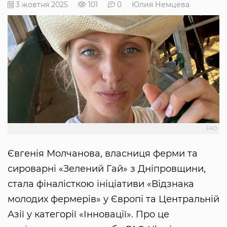
3 жовтня 2025
101
0
Юлия Немцева
FAO
Євгенія Молчановa, власниця ферми та
сироварні «Зелений Гай» з Дніпровщини,
стала фіналісткою ініціативи «Відзнака
молодих фермерів» у Європі та Центральній
Азії у категорії «Інновації». Про це