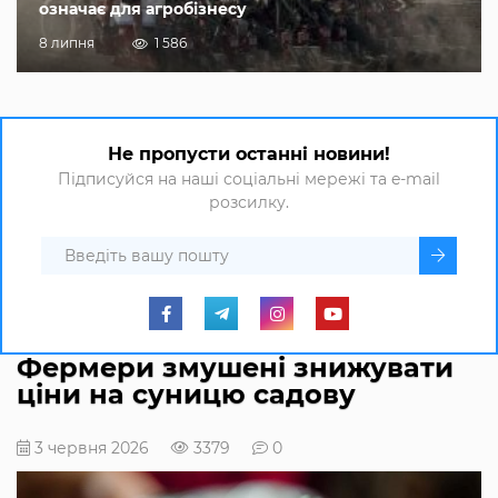
означає для агробізнесу
8 липня
1 586
Не пропусти останні новини!
Підписуйся на наші соціальні мережі та e-mail
розсилку.
Фермери змушені знижувати
ціни на суницю садову
3 червня 2026
3379
0