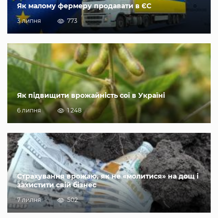
Як малому фермеру продавати в ЄС
3 липня
773
Як підвищити врожайність сої в Україні
6 липня
1 248
Страхування врожаю, як не «молитися» на дощ і
захистити свій бізнес
7 липня
502