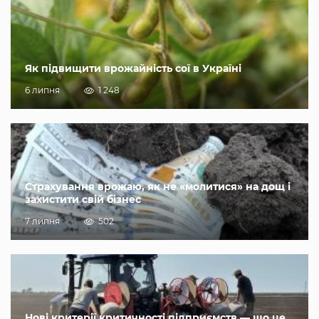
Як підвищити врожайність сої в Україні
6 липня
1 248
Страхування врожаю, як не «молитися» на дощ і
захистити свій бізнес
7 липня
502
Нові критерії критичності підприємств — що це