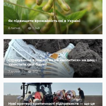
Як підвищити врожайність сої в Україні
6 липня
1 248
Страхування врожаю, як не «молитися» на дощ і
захистити свій бізнес
7 липня
502
Нові критерії критичності підприємств — що це