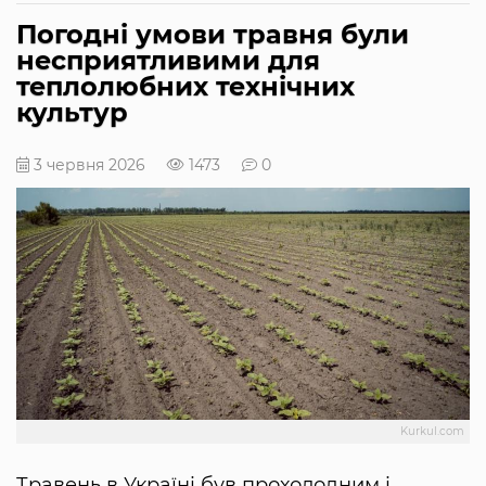
Погодні умови травня були
несприятливими для
теплолюбних технічних
культур
3 червня 2026
1473
0
Kurkul.com
Травень в Україні був прохолодним і