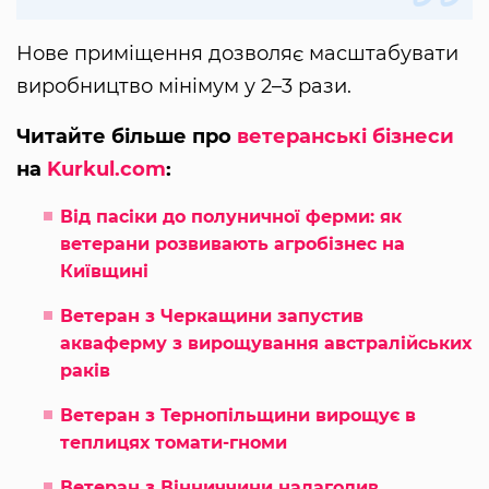
Нове приміщення дозволяє масштабувати
виробництво мінімум у 2–3 рази.
Читайте більше про
ветеранські бізнеси
на
Kurkul.com
:
Від пасіки до полуничної ферми: як
ветерани розвивають агробізнес на
Київщині
Ветеран з Черкащини запустив
акваферму з вирощування австралійських
раків
Ветеран з Тернопільщини вирощує в
теплицях томати-гноми
Ветеран з Вінниччини налагодив