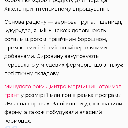
корму і виходом продукту для гібрида
Хіколь при інтенсивному вирощуванні.
Основа раціону — зернова група: пшениця,
кукурудза, ячмінь. Також доповнюють
соєвим шротом, травʼяним борошном,
преміксами і вітамінно-мінеральними
добавками. Сировину закуповують
переважно у місцевих фермерів, що знижує
логістичну складову.
Минулого року Дмитро Марчишин отримав
грант
у розмірі 1 млн грн в рамка програми
«Власна справа». За ці кошти удосконалили
ферму, а також побудували власний
кормоцех.