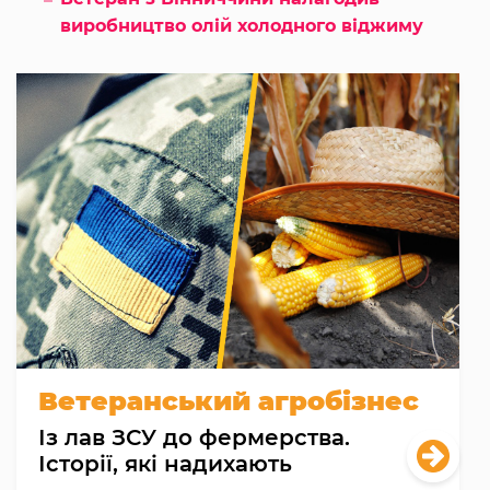
виробництво олій холодного віджиму
Ветеранський агробізнес
Із лав ЗСУ до фермерства.
Історії, які надихають