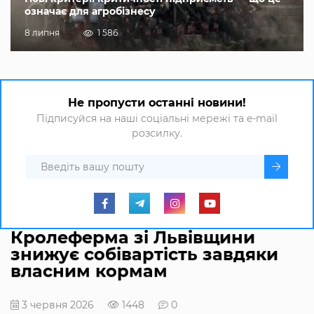
означає для агробізнесу
8 липня
1 586
Не пропусти останні новини!
Підписуйся на наші соціальні мережі та e-mail
розсилку.
Кролеферма зі Львівщини
знижує собівартість завдяки
власним кормам
3 червня 2026
1448
0