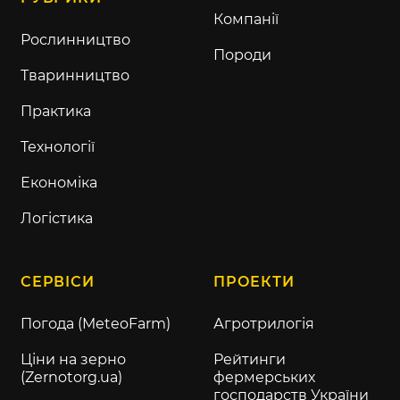
Компанії
Рослинництво
Породи
Тваринництво
Практика
Технології
Економіка
Логістика
СЕРВІСИ
ПРОЕКТИ
Погода (MeteoFarm)
Агротрилогія
Ціни на зерно
Рейтинги
(Zernotorg.ua)
фермерських
господарств України