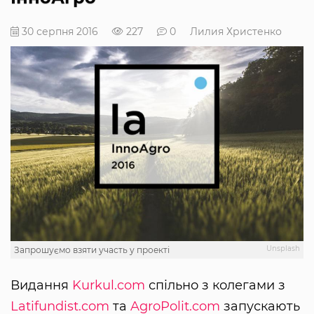
30 серпня 2016
227
0
Лилия Христенко
Unsplash
Запрошуємо взяти участь у проекті
Видання
Kurkul.com
спільно з колегами з
Latifundist.com
та
AgroPolit.com
запускають