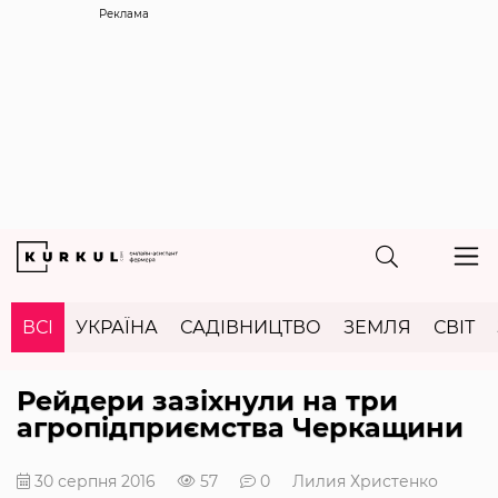
Реклама
ВСІ
УКРАЇНА
САДІВНИЦТВО
ЗЕМЛЯ
СВІТ
Рейдери зазіхнули на три
агропідприємства Черкащини
30 серпня 2016
57
0
Лилия Христенко