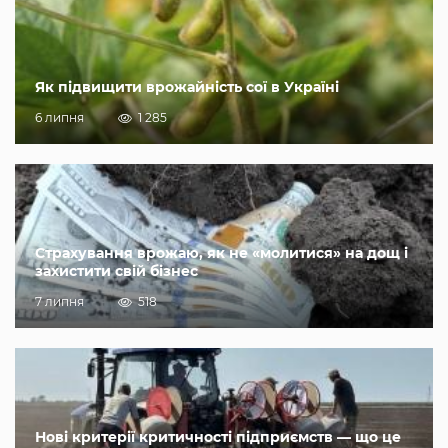
Як підвищити врожайність сої в Україні
6 липня
1 285
Страхування врожаю, як не «молитися» на дощ і
захистити свій бізнес
7 липня
518
Нові критерії критичності підприємств — що це