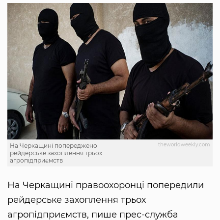
theworldweekly.com
На Черкащині попереджено
рейдерське захоплення трьох
агропідприємств
На Черкащині правоохоронці попередили
рейдерське захоплення трьох
агропідприємств, пише прес-служба