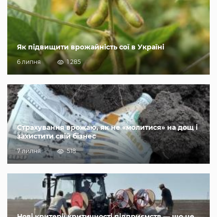
Як підвищити врожайність сої в Україні
6 липня
1 285
Страхування врожаю, як не «молитися» на дощ і
захистити свій бізнес
7 липня
518
Нові критерії критичності підприємств — що це