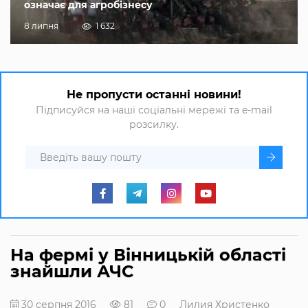
означає для агробізнесу
8 липня
1 632
Не пропусти останні новини!
Підписуйся на наші соціальні мережі та e-mail
розсилку.
На фермі у Вінницькій області
знайшли АЧС
30 серпня 2016
81
0
Лилия Христенко