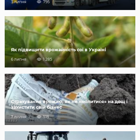
3 липня
795
Як підвищити врожайність сої в Україні
6 липня
1 285
Страхування врожаю, як не «молитися» на дощ і
захистити свій бізнес
7 липня
518