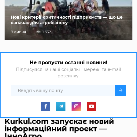
Нові критерії критичності підприємств — що це
означає для агробізнесу
8 липня
1 632
Не пропусти останні новини!
Підписуйся на наші соціальні мережі та e-mail
розсилку.
Kurkul.com запускає новий
інформаційний проект —
ІнноАгро