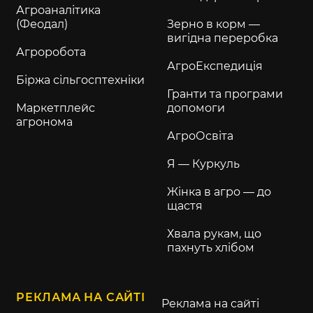
Агроаналітика
(Феодал)
Зерно в корм —
вигідна переробка
Агроробота
АгроЕкспедиція
Біржа сільгосптехніки
Гранти та програми
Маркетплейс
допомоги
агронома
АгроОсвіта
Я — Куркуль
Жінка в агро — до
щастя
Хвала рукам, що
пахнуть хлібом
РЕКЛАМА НА САЙТІ
Реклама на сайті