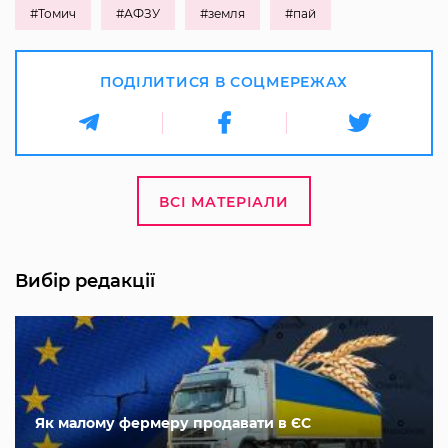
#Томич
#АФЗУ
#земля
#пай
ПОДІЛИТИСЯ В СОЦМЕРЕЖАХ
ВСІ МАТЕРІАЛИ
Вибір редакції
Як малому фермеру продавати в ЄС