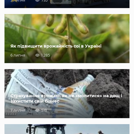
3 липня
795
Як підвищити врожайність сої в Україні
6 липня
1 285
Страхування врожаю, як не «молитися» на дощ і
захистити свій бізнес
7 липня
518