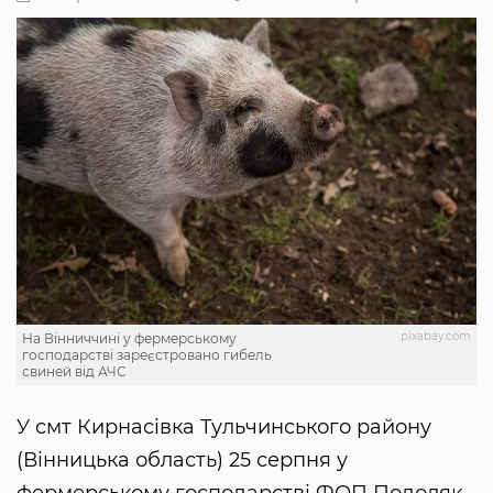
pixabay.com
На Вінниччині у фермерському
господарстві зареєстровано гибель
свиней від АЧС
У смт Кирнасівка Тульчинського району
(Вінницька область) 25 серпня у
фермерському господарстві ФОП Подоляк