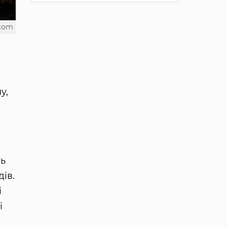
.com
у,
ть
ів.
і
і