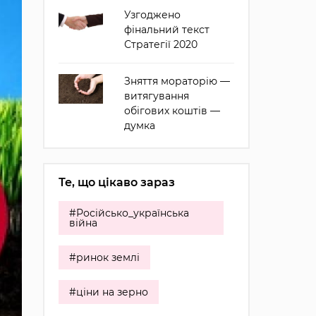
Узгоджено
фінальний текст
Стратегії 2020
Зняття мораторію —
витягування
обігових коштів —
думка
Те, що цікаво зараз
#Російсько_українська
війна
#ринок землі
#ціни на зерно