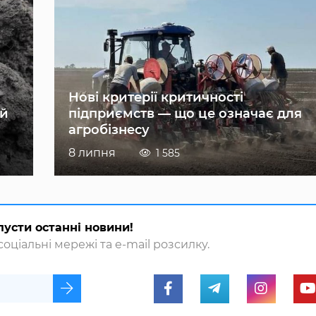
Нові критерії критичності
ій
підприємств — що це означає для
агробізнесу
8 липня
1 585
пусти останні новини!
оціальні мережі та e-mail розсилку.