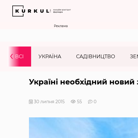
Реклама
‹
ВСІ
УКРАЇНА
САДІВНИЦТВО
ЗЕ
Україні необхідний новий 
30 липня 2015
55
0