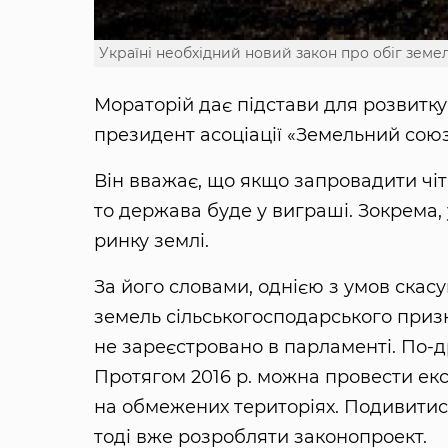
Україні необхідний новий закон про обіг земе
Мораторій дає підстави для розвитку
президент асоціації «Земельний сою
Він вважає, що якщо запровадити чіт
то держава буде у виграші. Зокрема,
ринку землі.
За його словами, однією з умов скас
земель сільськогосподарського приз
не зареєстровано в парламенті. По-д
Протягом 2016 р. можна провести екс
на обмежених територіях. Подивитися
тоді вже розробляти законопроект.