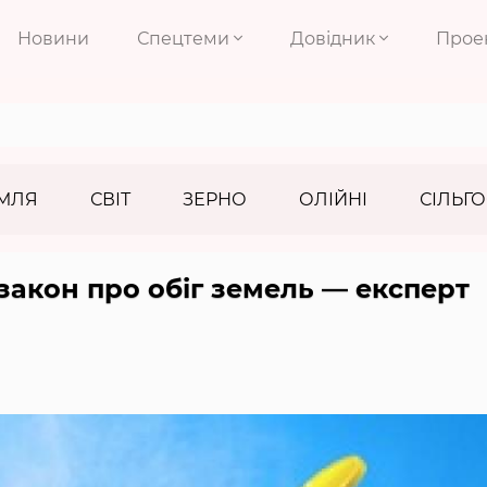
Новини
Спецтеми
Довідник
Прое
МЛЯ
СВІТ
ЗЕРНО
ОЛІЙНІ
СІЛЬГО
закон про обіг земель — експерт