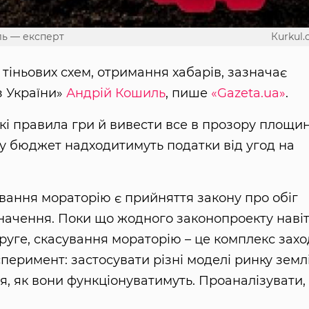
ль — експерт
Кurkul
 тіньових схем, отримання хабарів, зазначає
з України»
Андрій Кошиль
, пише
«Gazeta.ua»
.
кі правила гри й вивести все в прозору площин
 у бюджет надходитимуть податки від угод на
ування мораторію є прийняття закону про обіг
начення. Поки що жодного законопроекту наві
руге, скасування мораторію – це комплекс заход
перимент: застосувати різні моделі ринку земл
, як вони функціонуватимуть. Проаналізувати, 