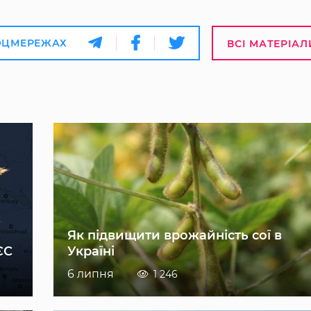
ОЦМЕРЕЖАХ
ВСІ МАТЕРІАЛ
Як підвищити врожайність сої в
ЄС
Україні
6 липня
1 246