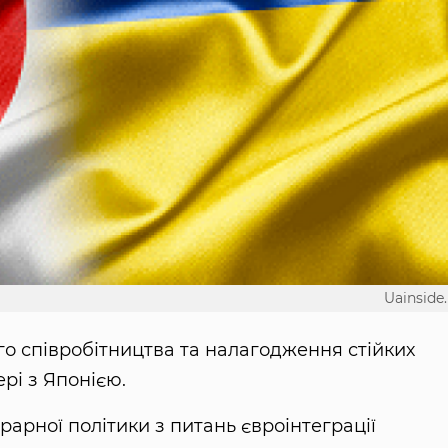
Uainside.
ого співробітництва та налагодження стійких
рі з Японією.
рарної політики з питань євроінтеграції