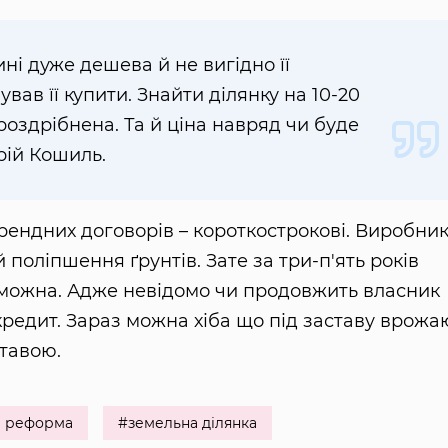
ині дуже дешева й не вигідно її
вав її купити. Знайти ділянку на 10-20
роздрібнена. Та й ціна навряд чи буде
рій Кошиль.
орендних договорів – короткострокові. Виробни
поліпшення ґрунтів. Зате за три-п'ять років
 можна. Адже невідомо чи продовжить власник
редит. Зараз можна хіба що під заставу врожа
тавою.
а реформа
#земельна ділянка