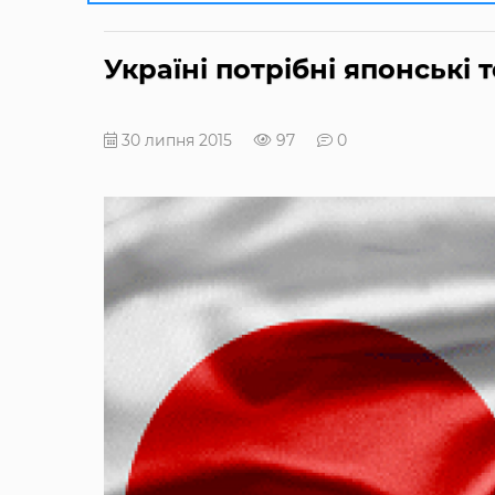
Україні потрібні японські т
30 липня 2015
97
0