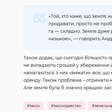
«Той, хто каже, що земля н
продавати, просто не пробу
га — складно. Земля дуже 
низькою», — говорить Анд
Також додає, що сьогодні більшість 
не вкладають грошей у збереження й 
намагаються з них «вижати» все, що
оренду. Також проблема – отримати к
Але земля була б значно кращою зас
#закон
#законодавство
#земельн