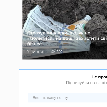
Страхування врожаю, як не
«молитися» на дощ і захистити св
бізнес
7 липня
502
Не про
Підписуйся на наші с