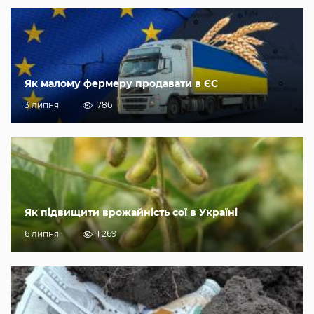
Як малому фермеру продавати в ЄС
3 липня
786
Як підвищити врожайність сої в Україні
6 липня
1 269