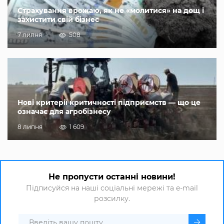
Страхування врожаю, як не «молитися» на дощ і
захистити свій бізнес
7 липня
508
Нові критерії критичності підприємств — що це
означає для агробізнесу
8 липня
1 609
Не пропусти останні новини!
Підписуйся на наші соціальні мережі та e-mail
розсилку.