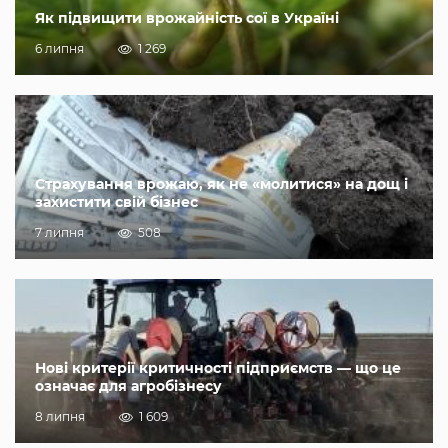
Як підвищити врожайність сої в Україні
6 липня
1 269
Страхування врожаю, як не «молитися» на дощ і
захистити свій бізнес
7 липня
508
Нові критерії критичності підприємств — що це
означає для агробізнесу
8 липня
1 609