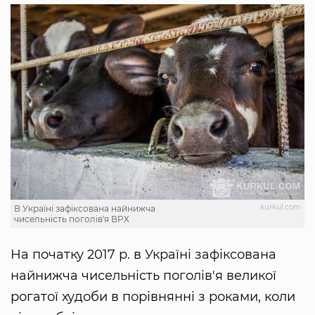
kurkul.com
В Україні зафіксована найнижча
чисельність поголів'я ВРХ
На початку 2017 р. в Україні зафіксована
найнижча чисельність поголів'я великої
рогатої худоби в порівнянні з роками, коли