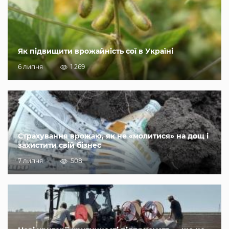
Як підвищити врожайність сої в Україні
6 липня
1 269
Страхування врожаю, як не «молитися» на дощ і
захистити свій бізнес
7 липня
508