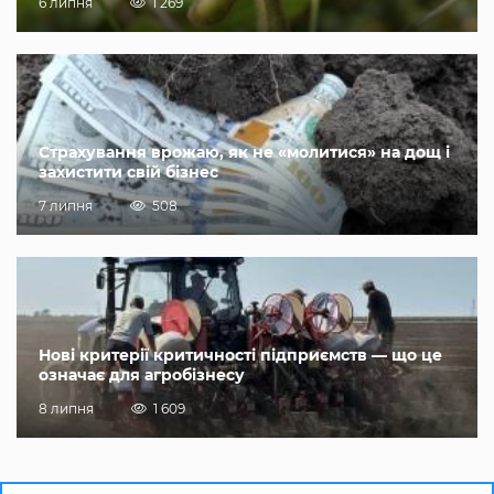
6 липня
1 269
Страхування врожаю, як не «молитися» на дощ і
захистити свій бізнес
7 липня
508
Нові критерії критичності підприємств — що це
означає для агробізнесу
8 липня
1 609