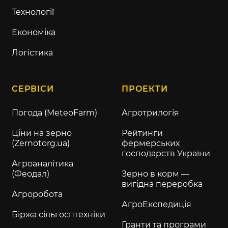
Технології
Економіка
Логістика
СЕРВІСИ
ПРОЕКТИ
Погода (MeteoFarm)
Агротрилогія
Ціни на зерно
Рейтинги
(Zernotorg.ua)
фермерських
господарств України
Агроаналітика
(Феодал)
Зерно в корм —
вигідна переробка
Агроробота
АгроЕкспедиція
Біржа сільгосптехніки
Гранти та програми