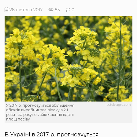
28 лютого 2017
85
0
rostok-agro.com
У 2017 р. прогнозується збільшення
обсягів виробництва ріпаку в 2,1
рази - за рахунок збільшення вдвічі
площ посіву
В Україні в 2017 р. прогнозується