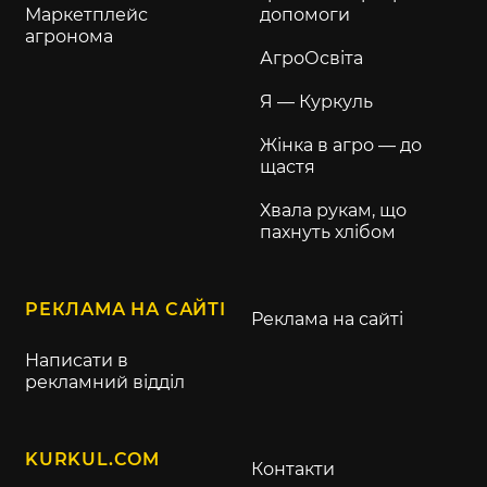
Маркетплейс
допомоги
агронома
АгроОсвіта
Я — Куркуль
Жінка в агро — до
щастя
Хвала рукам, що
пахнуть хлібом
РЕКЛАМА НА САЙТІ
Реклама на сайті
Написати в
рекламний відділ
KURKUL.COM
Контакти