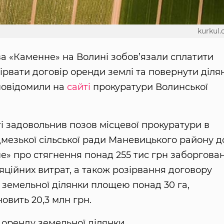
kurkul
ва «Каменне» на Волині зобов’язали сплатити
зірвати договір оренди землі та повернути діля
 повідомили на
сайті
прокуратури Волинської
і задовольнив позов місцевої прокуратури в
мезької сільської ради Маневицького району д
» про стягнення понад 255 тис грн заборгован
ляційних витрат, а також розірвання договору
 земельної ділянки площею понад 30 га,
овить 20,3 млн грн.
 оренду земельної ділянки