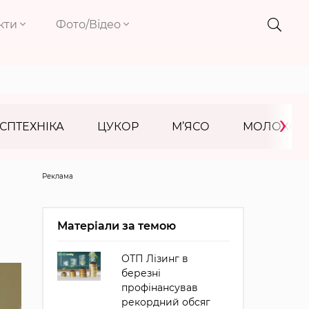
кти
Фото/Відео
›
СПТЕХНІКА
ЦУКОР
М’ЯСО
МОЛОКО
Реклама
Матеріали за темою
ОТП Лізинг в
березні
профінансував
рекордний обсяг