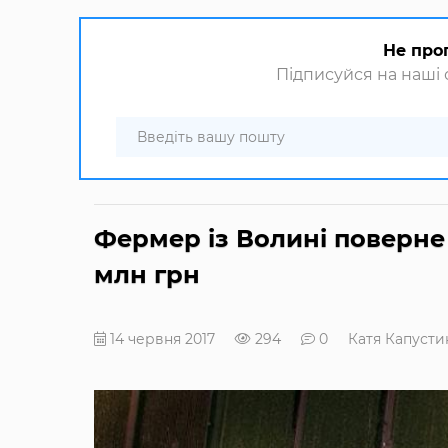
Не про
Підписуйся на наші с
Фермер із Волині поверне
млн грн
14 червня 2017
294
0
Катя Капусти