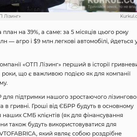
П Лізинг»
Kurkul
лан на 39%, а саме: за 5 місяців цього року
лн ― агро і $9 млн легкові автомобілі, йдеться 
омпанії «ОТП Лізинг» перший в історії гривнев
 роки, що є важливою подією як для компанії
му.
 для підтримки нашого зростаючого лізингово
а в гривні. Гроші від ЄБРР будуть в основному
 наших СМБ клієнтів (як для фінансування
 Вони також будуть використовуватися для
AVTOFABRICA, який являє собою роздрібне