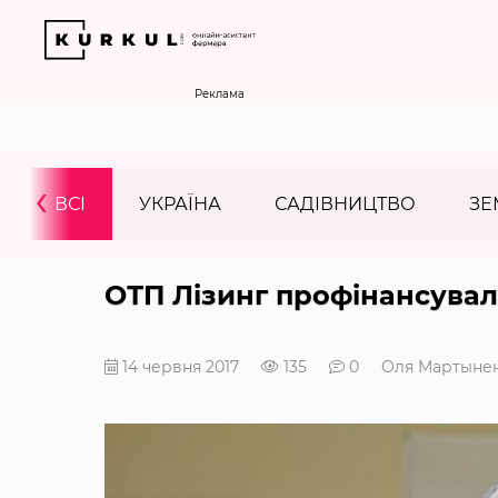
Реклама
‹
ВСІ
УКРАЇНА
САДІВНИЦТВО
ЗЕ
ОТП Лізинг профінансувал
14 червня 2017
135
0
Оля Мартыне