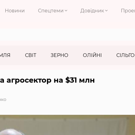
Новини
Спецтеми
Довідник
Прое
МЛЯ
СВІТ
ЗЕРНО
ОЛІЙНІ
СІЛЬГО
а агросектор на $31 млн
нко