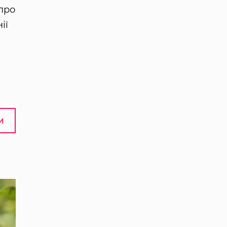
про
ії
И