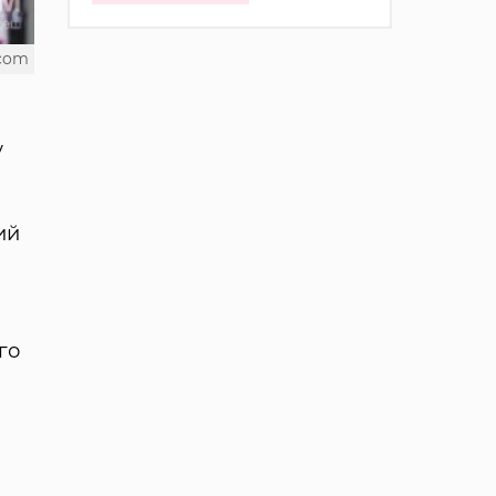
.com
у
ий
го