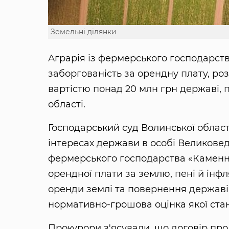
Земельні ділянки
Аграрія із фермерського господарст
заборгованість за орендну плату, ро
вартістю понад 20 млн грн державі,
області.
Господарський суд Волинської област
інтересах держави в особі Великовед
фермерського господарства «Каменне
орендної плати за землю, пені й інф
оренди землі та повернення державі
нормативно-грошова оцінка якої стан
Прокурори з'ясували, що договір про