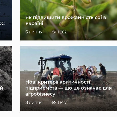
Як підвищити врожайність сої в
ЄС
Україні
6 липня
1 282
Нові критерії критичності
ій
підприємств — що це означає для
агробізнесу
8 липня
1 627