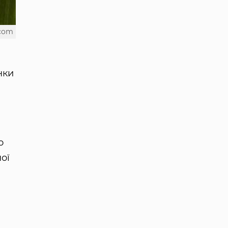
.com
нки
о
ої