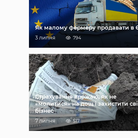
Як малому фермеру продавати в 
3 липня
794
Страхування врожаю, як не
«молитися» на дощ і захистити св
бізнес
7 липня
517