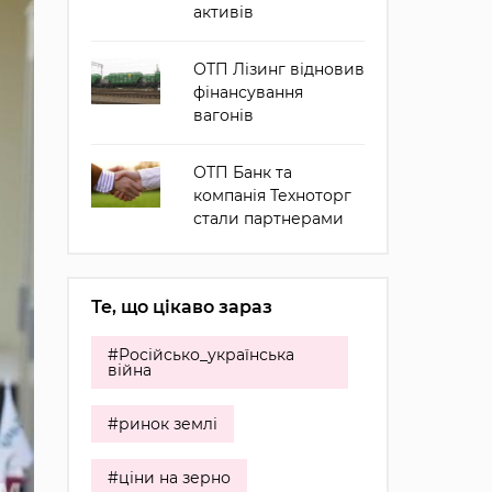
активів
ОТП Лізинг відновив
фінансування
вагонів
ОТП Банк та
компанія Техноторг
стали партнерами
Те, що цікаво зараз
#Російсько_українська
війна
#ринок землі
#ціни на зерно