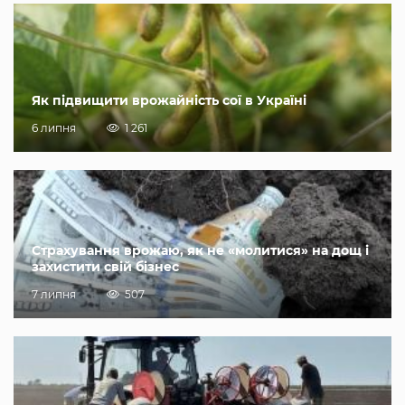
Як підвищити врожайність сої в Україні
6 липня
1 261
Страхування врожаю, як не «молитися» на дощ і
захистити свій бізнес
7 липня
507