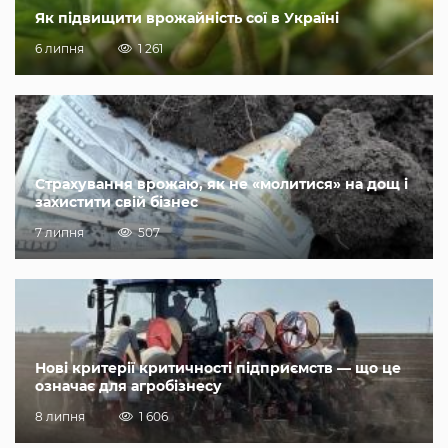
Як підвищити врожайність сої в Україні
6 липня
1 261
Страхування врожаю, як не «молитися» на дощ і
захистити свій бізнес
7 липня
507
Нові критерії критичності підприємств — що це
означає для агробізнесу
8 липня
1 606