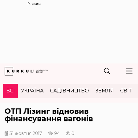
Реклама
ВСІ
УКРАЇНА
САДІВНИЦТВО
ЗЕМЛЯ
СВІТ
ОТП Лізинг відновив
фінансування вагонів
31 жовтня 2017
94
0