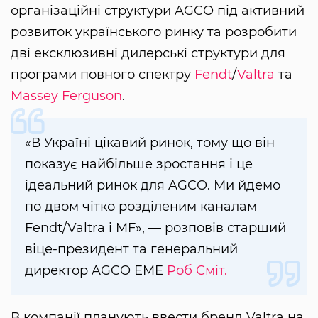
організаційні структури AGCO під активний
розвиток українського ринку та розробити
дві ексклюзивні дилерські структури для
програми повного спектру
Fendt
/
Valtra
та
Massey Ferguson
.
«В Україні цікавий ринок, тому що він
показує найбільше зростання і це
ідеальний ринок для AGCO. Ми йдемо
по двом чітко розділеним каналам
Fendt/Valtra і MF», — розповів старший
віце-президент та генеральний
директор AGCO EME
Роб Сміт.
В компанії планують ввести бренд Valtra на