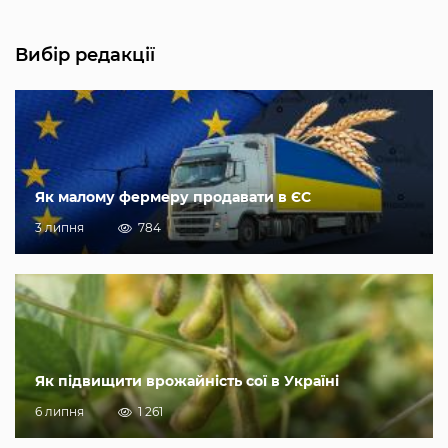
Вибір редакції
Як малому фермеру продавати в ЄС
3 липня
784
Як підвищити врожайність сої в Україні
6 липня
1 261