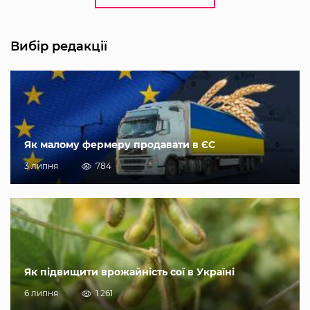
Вибір редакції
Як малому фермеру продавати в ЄС
3 липня
784
Як підвищити врожайність сої в Україні
6 липня
1 261