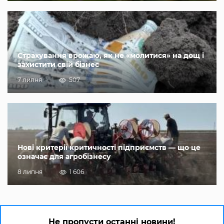
Страхування врожаю, як не «молитися» на дощ і
захистити свій бізнес
7 липня
507
Нові критерії критичності підприємств — що це
означає для агробізнесу
8 липня
1 606
Не пропусти останні новини!