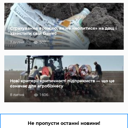
Страхування врожаю, як не «молитися» на дощ і
захистити свій бізнес
7 липня
507
Нові критерії критичності підприємств — що це
означає для агробізнесу
8 липня
1 606
Не пропусти останні новини!