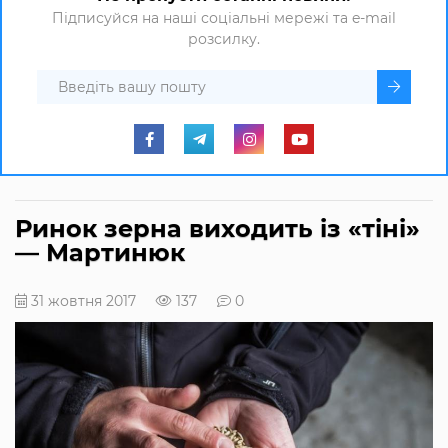
Підписуйся на наші соціальні мережі та e-mail
розсилку.
Ринок зерна виходить із «тіні»
— Мартинюк
31 жовтня 2017
137
0