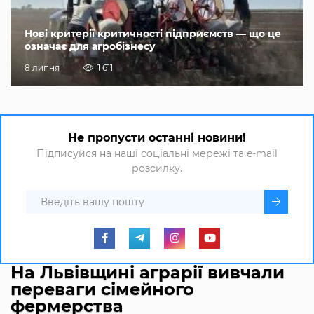
Нові критерії критичності підприємств — що це
означає для агробізнесу
8 липня
1 611
Не пропусти останні новини!
Підписуйся на наші соціальні мережі та e-mail
розсилку.
На Львівщині аграрії вивчали
переваги сімейного
фермерства