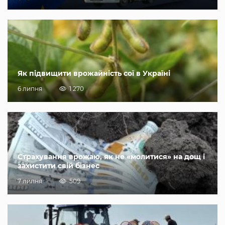
Як підвищити врожайність сої в Україні
6 липня
1 270
Страхування врожаю, як не «молитися» на дощ і
захистити свій бізнес
7 липня
509