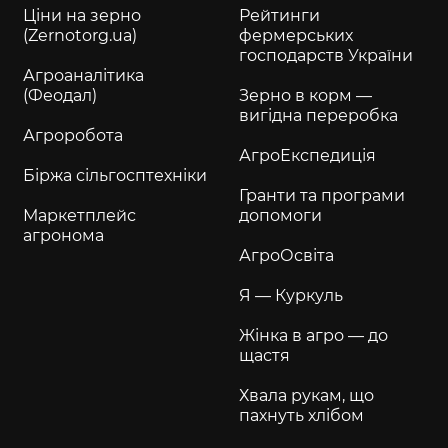
Ціни на зерно
Рейтинги
(Zernotorg.ua)
фермерських
господарств України
Агроаналітика
(Феодал)
Зерно в корм —
вигідна переробка
Агроробота
АгроЕкспедиція
Біржа сільгосптехніки
Гранти та програми
Маркетплейс
допомоги
агронома
АгроОсвіта
Я — Куркуль
Жінка в агро — до
щастя
Хвала рукам, що
пахнуть хлібом