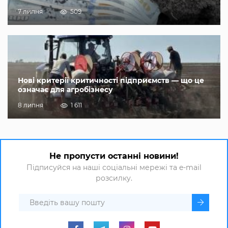
7 липня
509
Нові критерії критичності підприємств — що це
означає для агробізнесу
8 липня
1 611
Не пропусти останні новини!
Підписуйся на наші соціальні мережі та e-mail
розсилку.