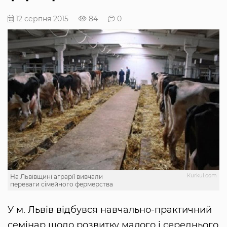
12 серпня 2015
84
0
Кurkul.com
На Львівщині аграрії вивчали
переваги сімейного фермерства
У м. Львів відбувся навчально-практичний
семінар щодо розвитку малого і середнього