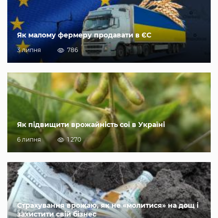
Як малому фермеру продавати в ЄС
3 липня
786
Як підвищити врожайність сої в Україні
6 липня
1 270
Страхування врожаю, як не «молитися» на дощ і
захистити свій бізнес