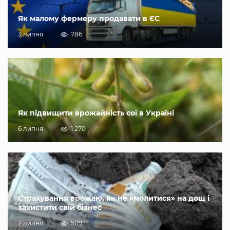
Як малому фермеру продавати в ЄС
3 липня
786
Як підвищити врожайність сої в Україні
6 липня
1 270
Страхування врожаю, як не «молитися» на дощ і
захистити свій бізнес
7 липня
509