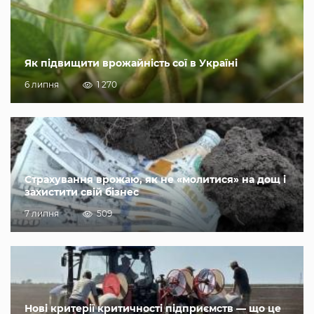
Як підвищити врожайність сої в Україні
6 липня
1 270
Страхування врожаю, як не «молитися» на дощ і
захистити свій бізнес
7 липня
509
Нові критерії критичності підприємств — що це