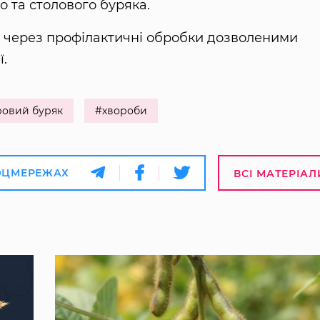
о та столового буряка.
ь через профілактичні обробки дозволеними
ї.
ровий буряк
#хвороби
ОЦМЕРЕЖАХ
ВСІ МАТЕРІАЛ