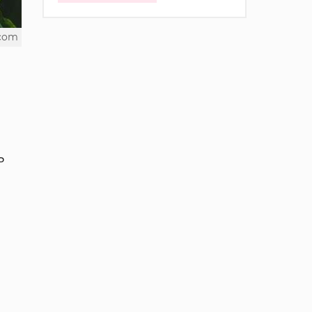
.com
ь