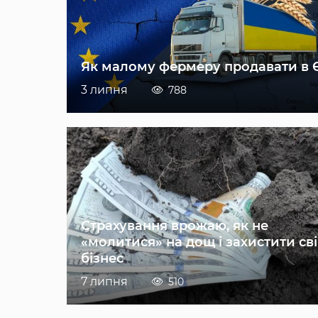
Як малому фермеру продавати в 
3 липня
788
Страхування врожаю, як не
«молитися» на дощ і захистити св
бізнес
7 липня
510