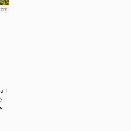
.com
о
а 1
е
е