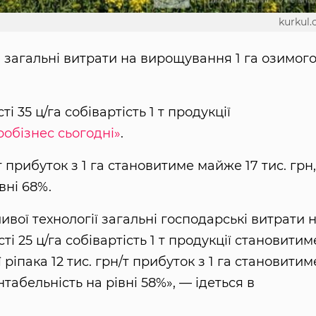
kurkul
ю загальні витрати на вирощування 1 га озимог
 35 ц/га собівартість 1 т продукції
робізнес сьогодні»
.
/т прибуток з 1 га становитиме майже 17 тис. грн,
вні 68%.
ої технології загальні господарські витрати н
ті 25 ц/га собівартість 1 т продукції становитим
ї ріпака 12 тис. грн/т прибуток з 1 га становитим
табельність на рівні 58%», — ідеться в