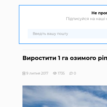
Не про
Підписуйся на наші с
Виростити 1 га озимого рі
9 липня 2017
1735
0