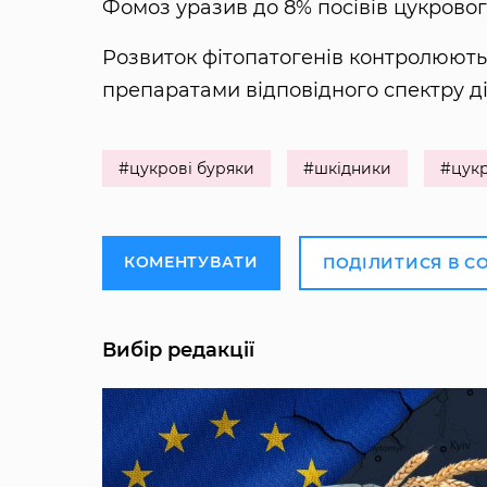
Фомоз уразив до 8% посівів цукровог
Розвиток фітопатогенів контролюют
препаратами відповідного спектру ді
#цукрові буряки
#шкідники
#цук
КОМЕНТУВАТИ
ПОДІЛИТИСЯ В С
Вибір редакції