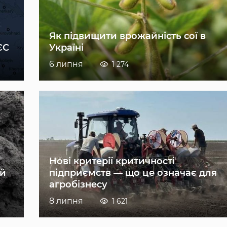
Як підвищити врожайність сої в
ЄС
Україні
6 липня
1 274
Нові критерії критичності
ій
підприємств — що це означає для
агробізнесу
8 липня
1 621