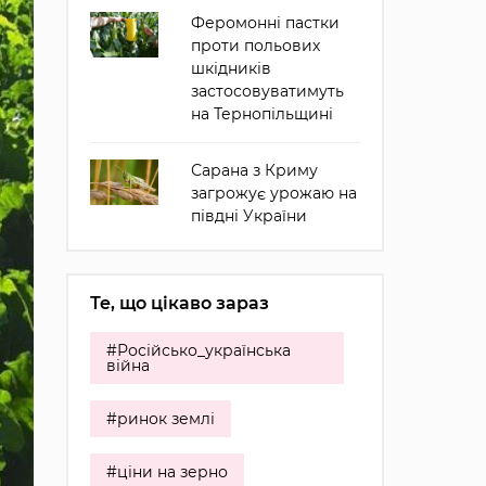
Феромонні пастки
проти польових
шкідників
застосовуватимуть
на Тернопільщині
Сарана з Криму
загрожує урожаю на
півдні України
Те, що цікаво зараз
#Російсько_українська
війна
#ринок землі
#ціни на зерно