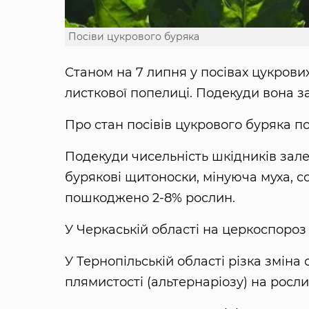
Посіви цукрового буряка
Станом на 7 липня у посівах цукрови
листкової попелиці. Подекуди вона з
Про стан посівів цукрового буряка 
Подекуди чисельність шкідників зале
бурякові щитоноски, мінуюча муха, с
пошкоджено 2-8% рослин.
У Черкаській області на церкоспороз 
У Тернопільській області різка зміна 
плямистості (альтернаріозу) на росли