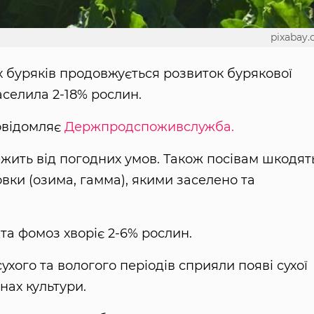
pixabay
х буряків продовжується розвиток бурякової
аселила 2-18% рослин.
повідомляє
Держпродспоживслужба.
жить від погодних умов. Також посівам шкодят
овки (озима, гамма), якими заселено та
та фомоз хворіє 2-6% рослин.
сухого та вологого періодів сприяли появі сухої
нах культури.