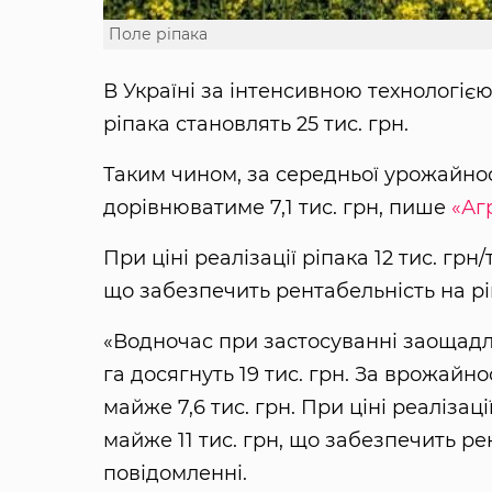
Поле ріпака
В Україні за інтенсивною технологіє
ріпака становлять 25 тис. грн.
Таким чином, за середньої урожайності
дорівнюватиме 7,1 тис. грн, пише
«Аг
При ціні реалізації ріпака 12 тис. грн
що забезпечить рентабельність на рі
«Водночас при застосуванні заощадлив
га досягнуть 19 тис. грн. За врожайнос
майже 7,6 тис. грн. При ціні реалізаці
майже 11 тис. грн, що забезпечить рен
повідомленні.