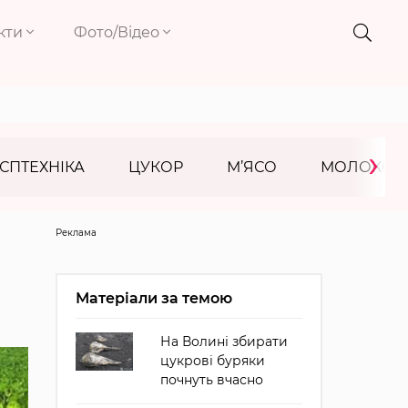
кти
Фото/Відео
›
СПТЕХНІКА
ЦУКОР
М’ЯСО
МОЛОКО
Реклама
Матеріали за темою
На Волині збирати
цукрові буряки
почнуть вчасно