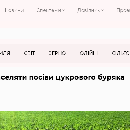
Новини
Спецтеми
Довідник
Прое
МЛЯ
СВІТ
ЗЕРНО
ОЛІЙНІ
СІЛЬГО
селяти посіви цукрового буряка