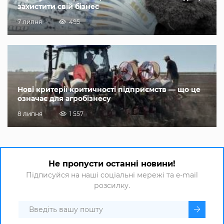
захистити свій бізнес
7 липня
495
Нові критерії критичності підприємств — що це
означає для агробізнесу
8 липня
1 557
Не пропусти останні новини!
Підписуйся на наші соціальні мережі та e-mail
розсилку.