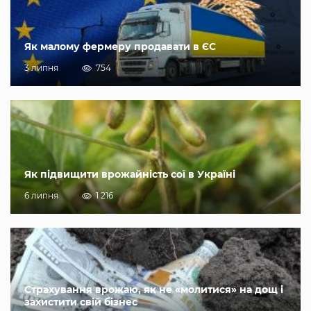
Як малому фермеру продавати в ЄС
3 липня
754
Як підвищити врожайність сої в Україні
6 липня
1 216
Страхування врожаю, як не «молитися» на дощ і
захистити свій бізнес