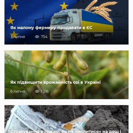
Як малому фермеру продавати в ЄС
3 липня
754
Як підвищити врожайність сої в Україні
6 липня
1 216
Страхування врожаю, як не «молитися» на дощ і