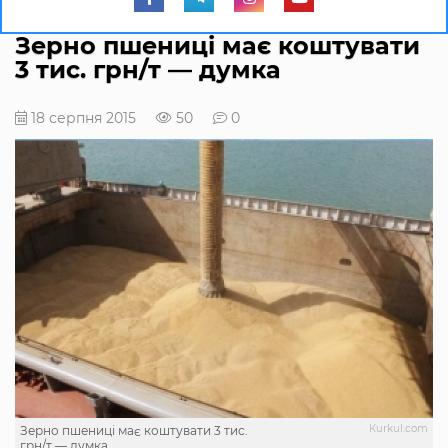
Зерно пшениці має коштувати
3 тис. грн/т — думка
18 серпня 2015
50
0
Кurkul.com
Зерно пшениці має коштувати 3 тис.
грн/т — думка