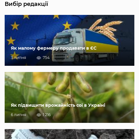
Вибір редакції
Як малому фермеру продавати в ЄС
3 липня
754
Як підвищити врожайність сої в Україні
6 липня
1 216