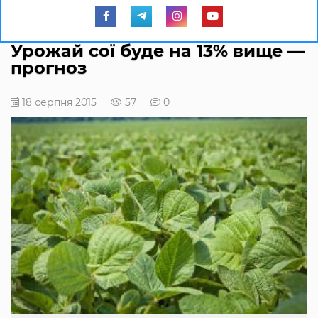
Урожай сої буде на 13% вище —
прогноз
18 серпня 2015
57
0