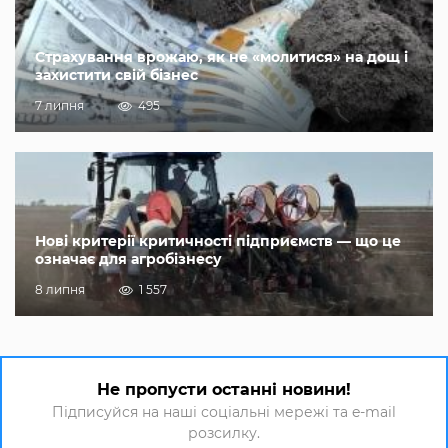
Страхування врожаю, як не «молитися» на дощ і
захистити свій бізнес
7 липня
495
Нові критерії критичності підприємств — що це
означає для агробізнесу
8 липня
1 557
Не пропусти останні новини!
Підписуйся на наші соціальні мережі та e-mail
розсилку.