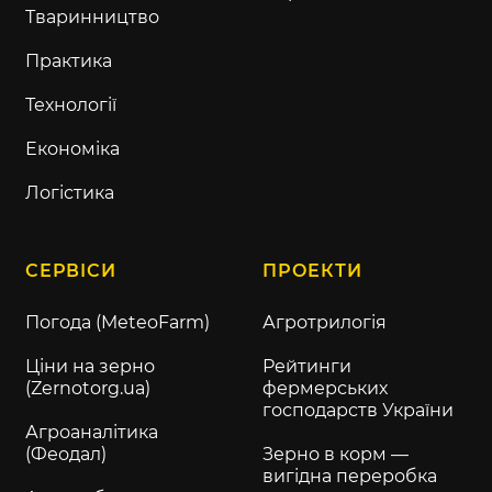
Тваринництво
Практика
Технології
Економіка
Логістика
СЕРВІСИ
ПРОЕКТИ
Погода (MeteoFarm)
Агротрилогія
Ціни на зерно
Рейтинги
(Zernotorg.ua)
фермерських
господарств України
Агроаналітика
(Феодал)
Зерно в корм —
вигідна переробка