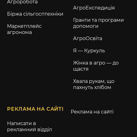
Агроробота
АгроЕкспедиція
Біржа сільгосптехніки
Гранти та програми
Маркетплейс
допомоги
агронома
АгроОсвіта
Я — Куркуль
Жінка в агро — до
щастя
Хвала рукам, що
пахнуть хлібом
РЕКЛАМА НА САЙТІ
Реклама на сайті
Написати в
рекламний відділ