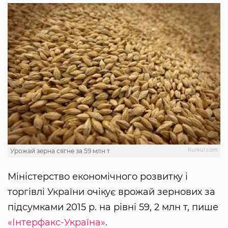
Кurkul.com
Урожай зерна сягне за 59 млн т
Міністерство економічного розвитку і
торгівлі України очікує врожай зернових за
підсумками 2015 р. на рівні 59, 2 млн т, пише
«Інтерфакс-Україна»
.