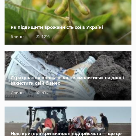
Як підвищити врожайність сої в Україні
6 липня
1 216
Страхування врожаю, як не «молитися» на дощ і
захистити свій бізнес
7 липня
495
Нові критерії критичності підприємств — що це