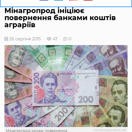
Мінагропрод ініціює
повернення банками коштів
аграріїв
26 серпня 2015
47
0
Ua.korrespondent.net
Мінагропрод ініціює повернення