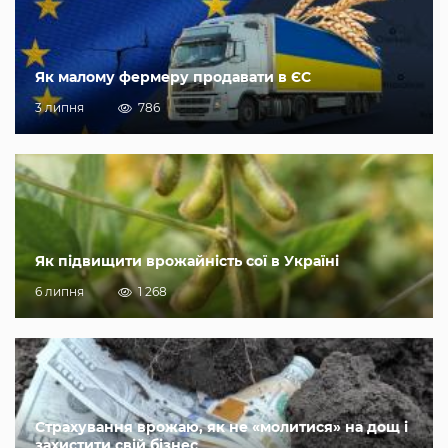
Як малому фермеру продавати в ЄС
3 липня
786
Як підвищити врожайність сої в Україні
6 липня
1 268
Страхування врожаю, як не «молитися» на дощ і
захистити свій бізнес