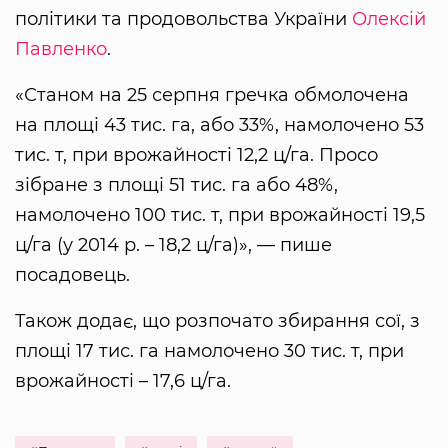
політики та продовольства України
Олексій
Павленко
.
«Станом на 25 серпня гречка обмолочена
на площі 43 тис. га, або 33%, намолочено 53
тис. т, при врожайності 12,2 ц/га. Просо
зібране з площі 51 тис. га або 48%,
намолочено 100 тис. т, при врожайності 19,5
ц/га (у 2014 р. – 18,2 ц/га)», — пише
посадовець.
Також додає, що розпочато збирання сої, з
площі 17 тис. га намолочено 30 тис. т, при
врожайності – 17,6 ц/га.