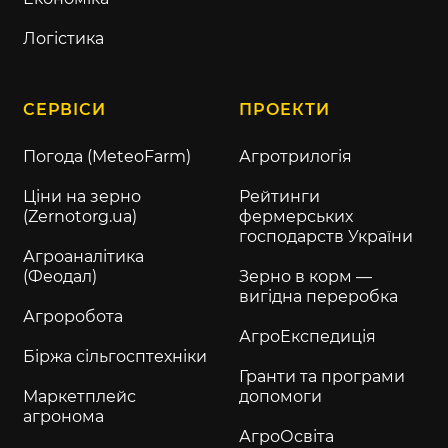
Логістика
СЕРВІСИ
ПРОЕКТИ
Погода (MeteoFarm)
Агротрилогія
Ціни на зерно
Рейтинги
(Zernotorg.ua)
фермерських
господарств України
Агроаналітика
(Феодал)
Зерно в корм —
вигідна переробка
Агроробота
АгроЕкспедиція
Біржа сільгосптехніки
Гранти та програми
Маркетплейс
допомоги
агронома
АгроОсвіта