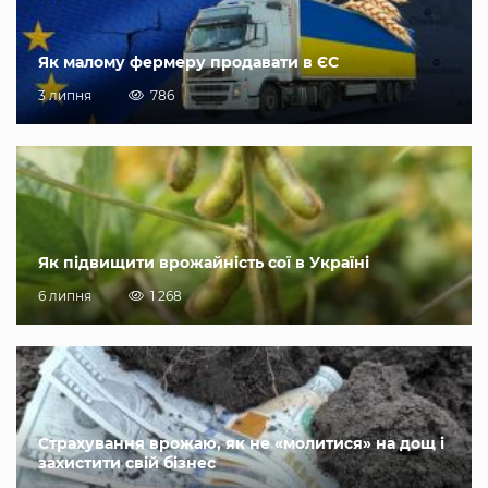
Як малому фермеру продавати в ЄС
3 липня
786
Як підвищити врожайність сої в Україні
6 липня
1 268
Страхування врожаю, як не «молитися» на дощ і
захистити свій бізнес