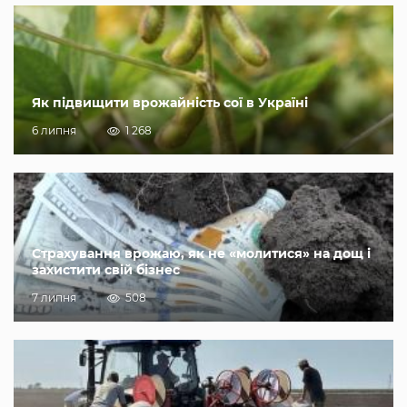
Як підвищити врожайність сої в Україні
6 липня
1 268
Страхування врожаю, як не «молитися» на дощ і
захистити свій бізнес
7 липня
508