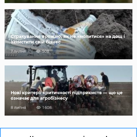
Страхування врожаю, як не «молитися» на дощ і
захистити свій бізнес
7 липня
508
Нові критерії критичності підприємств — що це
означає для агробізнесу
8 липня
1 608