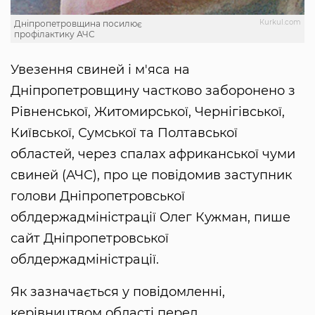
Кurkul.com
Дніпропетровщина посилює
профілактику АЧС
Увезення свиней і м'яса на
Дніпропетровщину частково заборонено з
Рівненської, Житомирської, Чернігівської,
Київської, Сумської та Полтавської
областей, через спалах африканської чуми
свиней (АЧС), про це повідомив заступник
голови Дніпропетровської
облдержадміністрації Олег Кужман, пише
сайт Дніпропетровської
облдержадміністрації.
Як зазначається у повідомленні,
керівництвом області перед