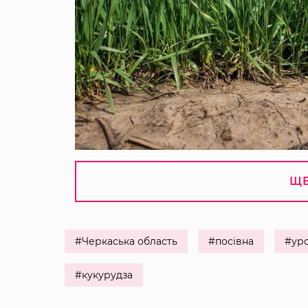
ЩЕ
#Черкаська область
#посівна
#ур
#кукурудза