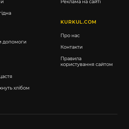
ни
Реклама на сайті
гідна
KURKUL.COM
Про нас
и допомоги
Контакти
Правила
користування сайтом
щастя
хнуть хлібом