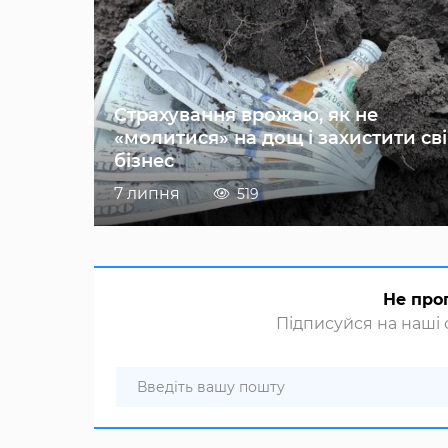
Страхування врожаю, як не
«молитися» на дощ і захистити св
бізнес
7 липня
519
Не про
Підписуйся на наші с