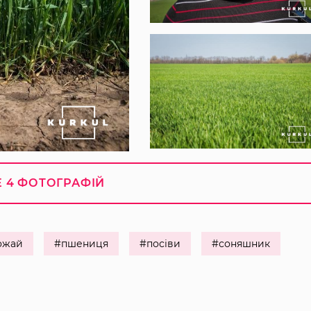
 4 ФОТОГРАФІЙ
ожай
#пшениця
#посіви
#соняшник