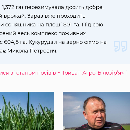
і 1,372 га) перезимувала досить добре.
 врожай. Зараз вже проходить
ви соняшника на площі 801 га. Під сою
несений весь комплекс поживних
 604,8 га. Кукурудзи на зерно сіємо на
ачає Микола Петрович.
ся зі станом посівів «Приват-Агро-Білозір’я»
і