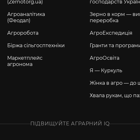
(Zernotorg.ua)
господарств Украї
Агроаналітика
Зерно в корм — ви
(Феодал)
переробка
Агроробота
АгроЕкспедиція
Біржа сільгосптехніки
Гранти та програм
Маркетплейс
АгроОсвіта
агронома
Я — Куркуль
Жінка в агро — до 
Хвала рукам, що па
ПІДВИЩУЙТЕ АГРАРНИЙ IQ