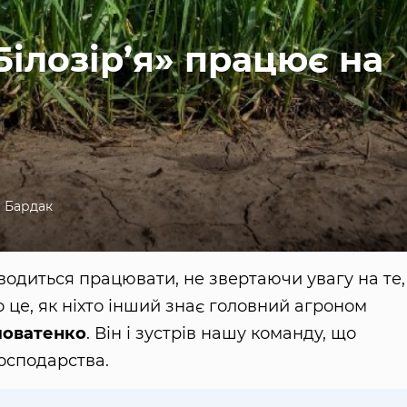
ілозір’я» працює на
 Бардак
водиться працювати, не звертаючи увагу на те,
 це, як ніхто інший знає головний агроном
ловатенко
. Він і зустрів нашу команду, що
господарства.