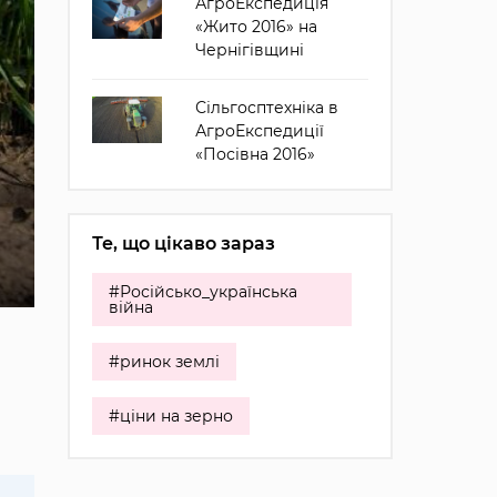
АгроЕкспедиція
«Жито 2016» на
Чернігівщині
Сільгосптехніка в
АгроЕкспедиції
«Посівна 2016»
Те, що цікаво зараз
#Російсько_українська
війна
#ринок землі
#ціни на зерно