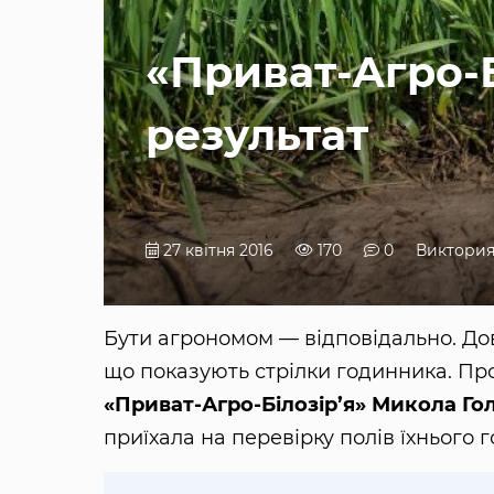
«Приват-Агро-Б
результат
27 квітня 2016
170
0
Виктория
Бути агрономом — відповідально. До
що показують стрілки годинника. Про
«Приват-Агро-Білозір’я»
Микола Го
приїхала на перевірку полів їхнього 