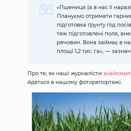
«Пшениця (а в нас її нараз
Плануємо отримати гарний
підготовка ґрунту під посі
теж підготовлені поля, в
речовин. Вона займає в нас
площі 1,2 тис. га», — зазн
Про те, як наші журналісти
знайомили
йдеться в нашому фоторепортажі.