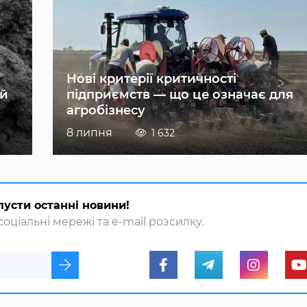
Нові критерії критичності
ій
підприємств — що це означає для
агробізнесу
8 липня
1 632
пусти останні новини!
оціальні мережі та e-mail розсилку.