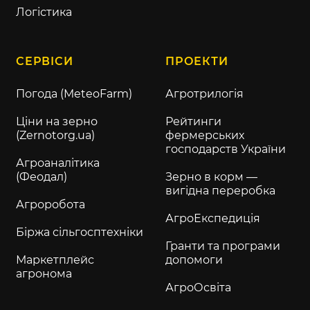
Логістика
СЕРВІСИ
ПРОЕКТИ
Погода (MeteoFarm)
Агротрилогія
Ціни на зерно
Рейтинги
(Zernotorg.ua)
фермерських
господарств України
Агроаналітика
(Феодал)
Зерно в корм —
вигідна переробка
Агроробота
АгроЕкспедиція
Біржа сільгосптехніки
Гранти та програми
Маркетплейс
допомоги
агронома
АгроОсвіта