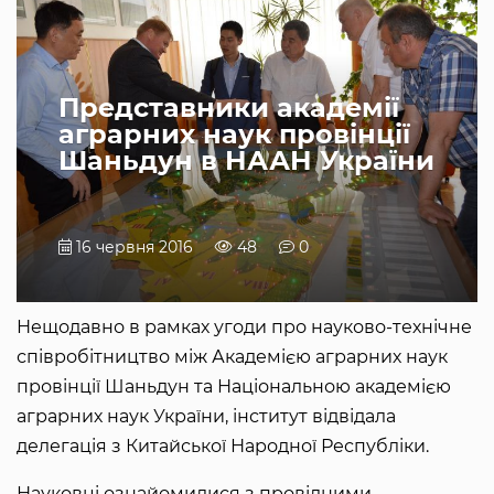
Представники академії
аграрних наук провінції
Шаньдун в НААН України
16 червня 2016
48
0
Нещодавно в рамках угоди про науково-технічне
співробітництво між Академією аграрних наук
провінції Шаньдун та Національною академією
аграрних наук України, інститут відвідала
делегація з Китайської Народної Республіки.
Науковці ознайомилися з провідними