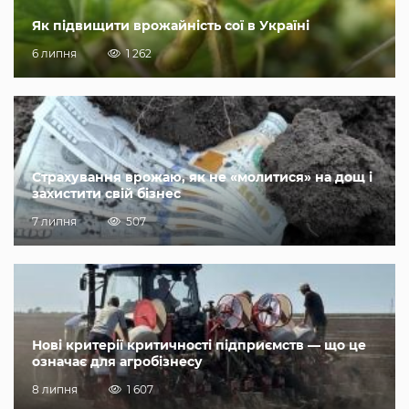
Як підвищити врожайність сої в Україні
6 липня
1 262
Страхування врожаю, як не «молитися» на дощ і
захистити свій бізнес
7 липня
507
Нові критерії критичності підприємств — що це
означає для агробізнесу
8 липня
1 607