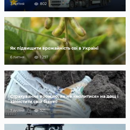
3 липня
802
Як підвищити врожайність сої в Україні
6 липня
1 297
Страхування врожаю, як не «молитися» на дощ і
захистити свій бізнес
7 липня
521