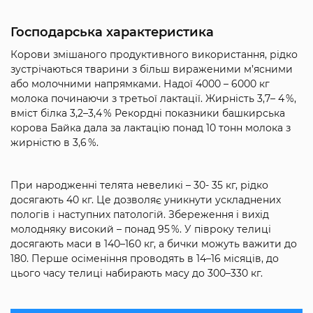
Господарська характеристика
Корови змішаного продуктивного використання, рідко
зустрічаються тварини з більш вираженими м’ясними
або молочними напрямками. Надої 4000 – 6000 кг
молока починаючи з третьої лактації. Жирність 3,7– 4 %,
вміст білка 3,2–3,4 % Рекордні показники башкирська
корова Байка дала за лактацію понад 10 тонн молока з
жирністю в 3,6 %.
При народженні телята невеликі – 30- 35 кг, рідко
досягають 40 кг. Це дозволяє уникнути ускладнених
пологів і наступних патологій. Збереження і вихід
молодняку ​​високий – понад 95 %. У півроку телиці
досягають маси в 140–160 кг, а бички можуть важити до
180. Перше осіменіння проводять в 14–16 місяців, до
цього часу телиці набирають масу до 300–330 кг.