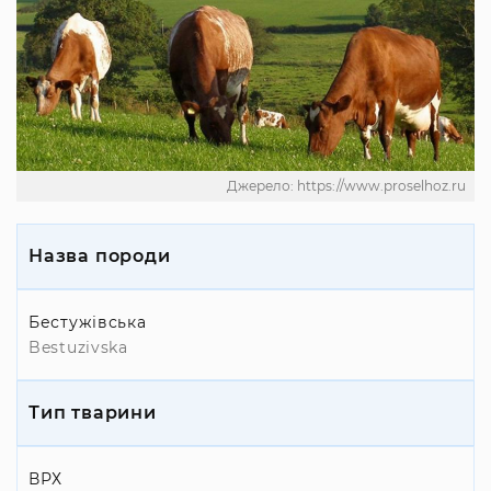
Джерело: https://www.proselhoz.ru
Назва породи
Бестужівська
Bestuzivska
Тип тварини
ВРХ