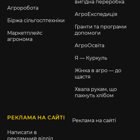
вигідна переробка
Агроробота
АгроЕкспедиція
Біржа сільгосптехніки
Гранти та програми
Маркетплейс
допомоги
агронома
АгроОсвіта
Я — Куркуль
Жінка в агро — до
щастя
Хвала рукам, що
пахнуть хлібом
РЕКЛАМА НА САЙТІ
Реклама на сайті
Написати в
рекламний відділ