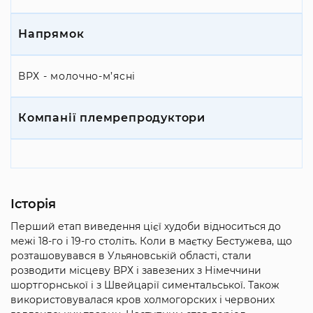
Напрямок
ВРХ - молочно-м’ясні
Компанії племрепродуктори
Історія
Перший етап виведення цієї худоби відноситься до
межі 18-го і 19-го століть. Коли в маєтку Бестужева, що
розташовувався в Ульяновській області, стали
розводити місцеву ВРХ і завезених з Німеччини
шортгорнської і з Швейцарії симентальської. Також
використовувалася кров холмогорских і червоних