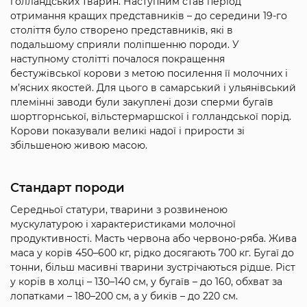
голландських тварин. Наступним став період
отримання кращих представників – до середини 19-го
століття було створено представників, які в
подальшому сприяли поліпшенню породи. У
наступному столітті почалося покращення
бестужівської корови з метою посилення її молочних і
м’ясних якостей. Для цього в самарський і ульянівський
племінні заводи були закуплені дози сперми бугаїв
шортгорнської, вільстермаршскої і голландської порід.
Корови показували великі надої і прирости зі
збільшеною живою масою.
Стандарт породи
Середньої статури, тварини з розвиненою
мускулатурою і характеристиками молочної
продуктивності. Масть червона або червоно-ряба. Жива
маса у корів 450–600 кг, рідко досягають 700 кг. Бугаї до
тонни, більш масивні тварини зустрічаються рідше. Ріст
у корів в холці – 130–140 см, у бугаїв – до 160, обхват за
лопатками – 180–200 см, а у биків – до 220 см.