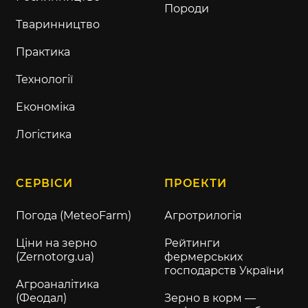
Породи
Тваринництво
Практика
Технології
Економіка
Логістика
СЕРВІСИ
ПРОЕКТИ
Погода (MeteoFarm)
Агротрилогія
Ціни на зерно
Рейтинги
(Zernotorg.ua)
фермерських
господарств України
Агроаналітика
(Феодал)
Зерно в корм —