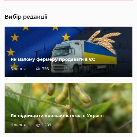
Вибір редакції
Як малому фермеру продавати в ЄС
3 липня
798
Як підвищити врожайність сої в Україні
6 липня
1 289