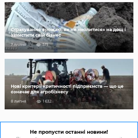
Страхування врожаю, як не «молитися» на дощ і
захистити свій бізнес
7 липня
519
Нові критерії критичності підприємств — що це
означає для агробізнесу
8 липня
1 632
Не пропусти останні новини!