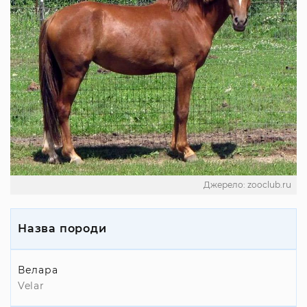
Джерело: zooclub.ru
Назва породи
Велара
Velar