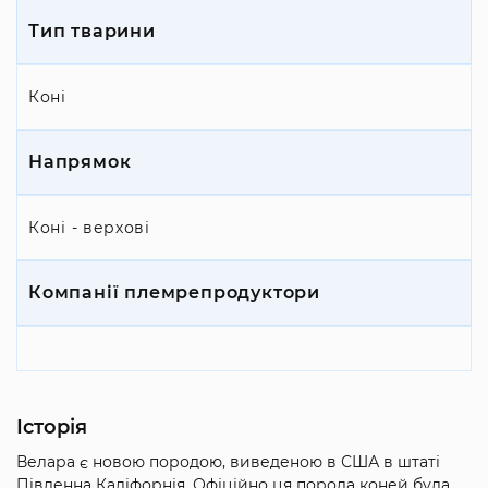
Тип тварини
Коні
Напрямок
Коні - верхові
Компанії племрепродуктори
Історія
Велара є новою породою, виведеною в США в штаті
Південна Каліфорнія. Офіційно ця порода коней була