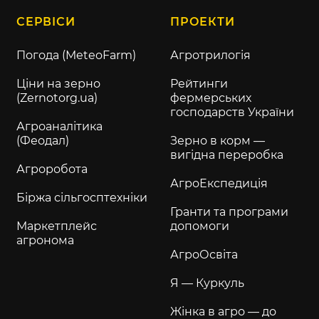
СЕРВІСИ
ПРОЕКТИ
Погода (MeteoFarm)
Агротрилогія
Ціни на зерно
Рейтинги
(Zernotorg.ua)
фермерських
господарств України
Агроаналітика
(Феодал)
Зерно в корм —
вигідна переробка
Агроробота
АгроЕкспедиція
Біржа сільгосптехніки
Гранти та програми
Маркетплейс
допомоги
агронома
АгроОсвіта
Я — Куркуль
Жінка в агро — до