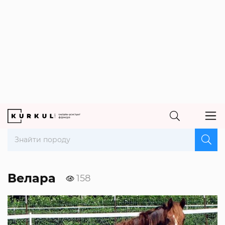
Велара
158