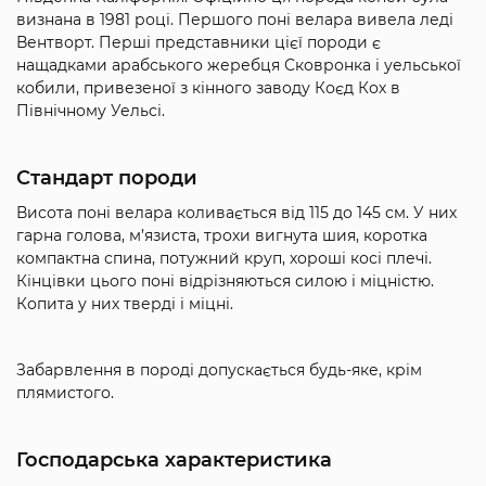
визнана в 1981 році. Першого поні велара вивела леді
Вентворт. Перші представники цієї породи є
нащадками арабського жеребця Сковронка і уельської
кобили, привезеної з кінного заводу Коєд Кох в
Північному Уельсі.
Стандарт породи
Висота поні велара коливається від 115 до 145 см. У них
гарна голова, м’язиста, трохи вигнута шия, коротка
компактна спина, потужний круп, хороші косі плечі.
Кінцівки цього поні відрізняються силою і міцністю.
Копита у них тверді і міцні.
Забарвлення в породі допускається будь-яке, крім
плямистого.
Господарська характеристика