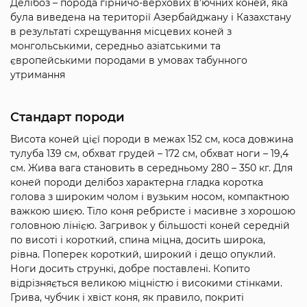
Делібоз – порода гірничо-верхових в’ючних коней, яка
була виведена на території Азербайджану і Казахстану
в результаті схрещування місцевих коней з
монгольськими, середньо азіатськими та
європейськими породами в умовах табунного
утримання
Стандарт породи
Висота коней цієї породи в межах 152 см, коса довжина
тулуба 139 см, обхват грудей – 172 см, обхват ноги – 19,4
см. Жива вага становить в середньому 280 – 350 кг. Для
коней породи делібоз характерна гладка коротка
голова з широким чолом і вузьким носом, компактною
важкою шиєю. Тіло коня ребристе і масивне з хорошою
головною лінією. Загривок у більшості коней середній
по висоті і короткий, спина міцна, досить широка,
рівна. Поперек короткий, широкий і дещо опуклий.
Ноги досить стрункі, добре поставлені. Копито
відрізняється великою міцністю і високими стінками.
Грива, чубчик і хвіст коня, як правило, покриті