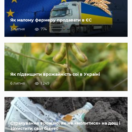
Як малому фермеру продавати в ЄС
3 липня
774
Як підвищити врожайність сої в Україні
6 липня
1 249
Страхування врожаю, як не «молитися» на дощ і
захистити свій бізнес