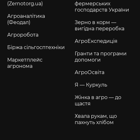
(Zernotorg.ua)
фермерських
господарств України
Агроаналітика
(Феодал)
Зерно в корм —
вигідна переробка
Агроробота
АгроЕкспедиція
Біржа сільгосптехніки
Гранти та програми
Маркетплейс
допомоги
агронома
АгроОсвіта
Я — Куркуль
Жінка в агро — до
щастя
Хвала рукам, що
пахнуть хлібом