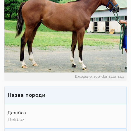
Джерело: zoo-dom.com.ua
Назва породи
Делібоз
Deliboz