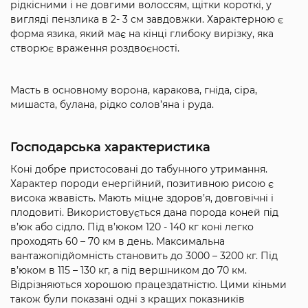
рідкісними і не довгими волоссям, щітки короткі, у
вигляді пензлика в 2- 3 см завдовжки. Характерною є
форма язика, який має на кінці глибоку вирізку, яка
створює враження роздвоєності.
Масть в основному ворона, каракова, гніда, сіра,
мишаста, булана, рідко солов’яна і руда.
Господарська характеристика
Коні добре пристосовані до табунного утримання.
Характер породи енергійний, позитивною рисою є
висока жвавість. Мають міцне здоров’я, довговічні і
плодовиті. Використовується дана порода коней під
в’юк або сідло. Під в’юком 120 - 140 кг коні легко
проходять 60 – 70 км в день. Максимальна
вантажопідйомність становить до 3000 – 3200 кг. Під
в’юком в 115 – 130 кг, а під вершником до 70 км.
Відрізняються хорошою працездатністю. Цими кіньми
також були показані одні з кращих показників