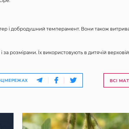
сіре.
рактер і добродушний темперамент. Вони також витрива
і за розмірами. Їх використовують в дитячій верховій ї
ОЦМЕРЕЖАХ
ВСІ МА