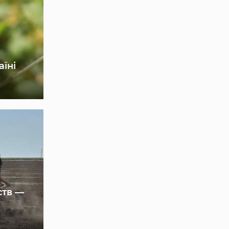
аїні
ств —