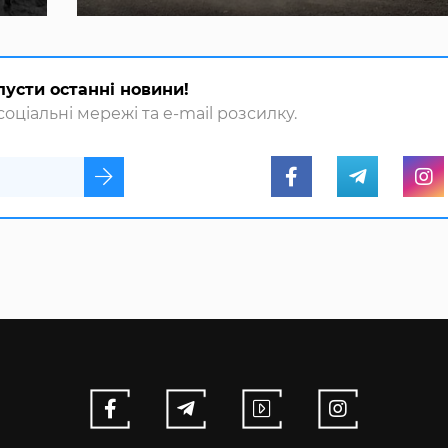
пусти останні новини!
оціальні мережі та e-mail розсилку.