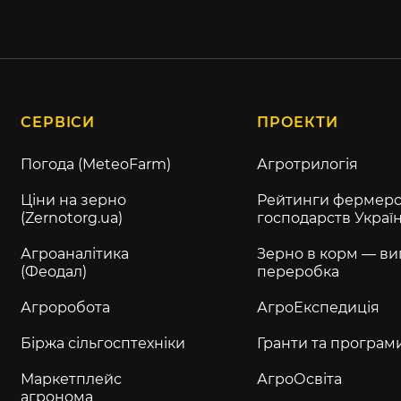
СЕРВІСИ
ПРОЕКТИ
Погода (MeteoFarm)
Агротрилогія
Ціни на зерно
Рейтинги фермерс
(Zernotorg.ua)
господарств Украї
Агроаналітика
Зерно в корм — ви
(Феодал)
переробка
Агроробота
АгроЕкспедиція
Біржа сільгосптехніки
Гранти та програм
Маркетплейс
АгроОсвіта
агронома