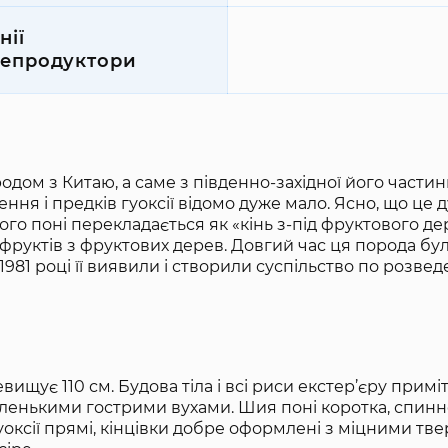
нії
епродуктори
родом з Китаю, а саме з південно-західної його частин
ння і предків гуоксії відомо дуже мало. Ясно, що це 
ього поні перекладається як «кінь з-під фруктового де
 фруктів з фруктових дерев. Довгий час ця порода бу
981 році її виявили і створили суспільство по розве
вищує 110 см. Будова тіла і всі риси екстер’єру приміт
маленькими гострими вухами. Шия поні коротка, спин
 гуоксії прямі, кінцівки добре оформлені з міцними т