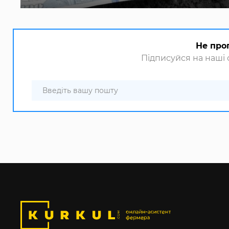
Не про
Підписуйся на наші с