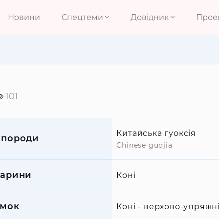
Новини
Спецтеми
Довідник
Прое
101
Китайська гуоксія
 породи
Chinese guojia
варини
Коні
мок
Коні - верхово-упряжн