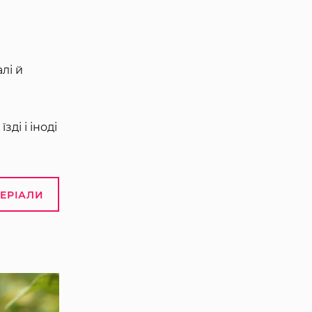
лі й
зді і іноді
ТЕРІАЛИ