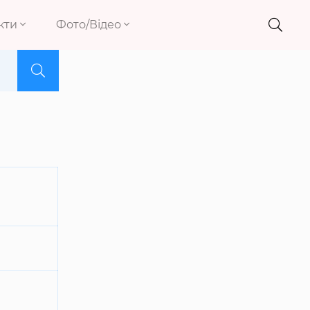
кти
Фото/Відео
і