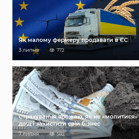
Як малому фермеру продавати в ЄС
3 липня
772
Страхування врожаю, як не «молитися»
дощ і захистити свій бізнес
7 липня
502