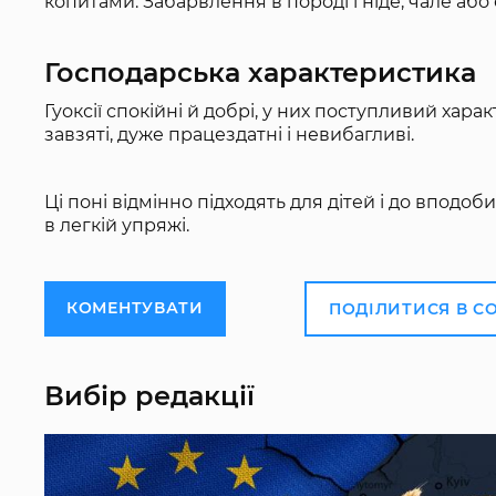
копитами. Забарвлення в породі гніде, чале або 
Господарська характеристика
Гуоксії спокійні й добрі, у них поступливий ха
завзяті, дуже працездатні і невибагливі.
Ці поні відмінно підходять для дітей і до вподоби 
в легкій упряжі.
КОМЕНТУВАТИ
ПОДІЛИТИСЯ В С
Вибір редакції