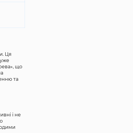
и. Ця
дуже
рева», що
ла
денню та
ивні і не
но
вердими