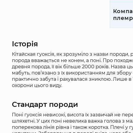
Компа
племр
Історія
Кітайская гуоксія, як зрозуміло з назви породи, 
порода вважається не конем, а поні. Про походже
древня порода, її вік більше 2000 років. Назва ц
мабуть, пов’язано з їх використанням для збору
практично забута і рахувалася зниклою. Лише в 1
охорони цього виду.
Стандарт породи
Поні гуоксія невисокі, висота їх зазвичай не пере
шляхетні. У цих поні невелика важка голова з 
поперекова лінія рівна і також коротка. Плечі у