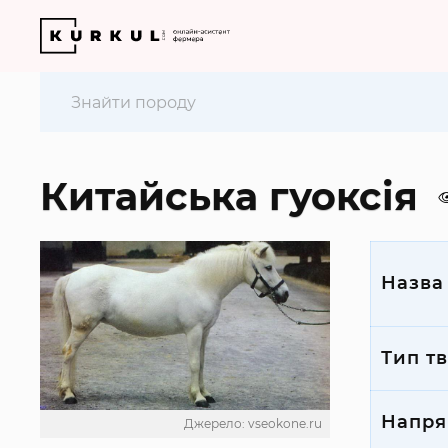
Китайська гуоксія
Назва
Тип т
Напря
Джерело: vseokone.ru