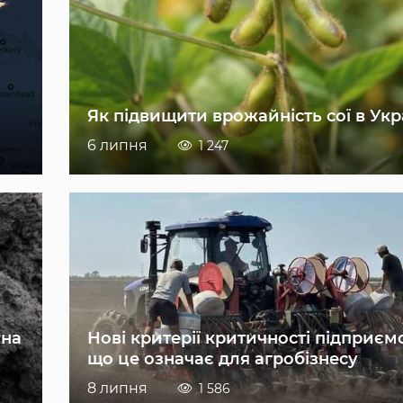
Як підвищити врожайність сої в Укр
6 липня
1 247
 на
Нові критерії критичності підприєм
що це означає для агробізнесу
8 липня
1 586