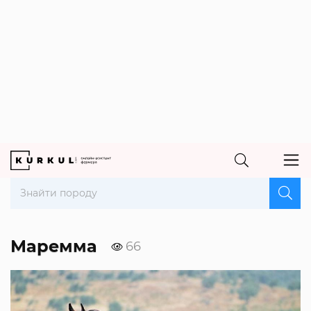
Маремма
66