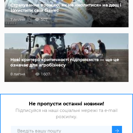
Страхування врожаю, як не «молитися» на дощ і
захистити свій бізнес
7 липня
507
Нові критерії критичності підприємств — що це
означає для агробізнесу
8 липня
1 607
Не пропусти останні новини!
Підписуйся на наші соціальні мережі та e-mail
розсилку.