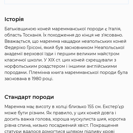
Історія
Батьківщиною коней маремманської породи є Італія,
область Тосканія. Їх походження до кінця не з’ясовано.
Вважається, що маремма нащадки неапольських коней
Федеріко Грісоні, який був засновником Неапольської
академії верхової їзди і першим великим майстром
класичної школи. У XIX ст. цих коней схрещували з
норфольським роадстером і іншими англійськими
породами. Племінна книга маремманської породи була
заснована в 1980 році.
Стандарт породи
Маремма має висоту в холці близько 155 см. Екстер’єр
може бути різним. Як правило, у цих коней довга і
досить важка голова, хороша мускулиста шия, коротка
рівна спина, низько посаджений хвіст. Покращення
статури вдалося домогтися шляхом підливу крові