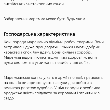
англійських чистокровних коней.
Забарвлення маремма може бути будь-яким.
Господарська характеристика
Коні породи мареманно відмінні робочі тварини. Вони
витривалі і дуже працездатні. Коники мають добрий
характер і спокійну вдачу. Вони сильні і хоробрі.
Маремма відрізняються відмінним здоров’ям, вони
дуже економні в утриманні, невибагливі до їжі.
Маремманські коні служать в армії і поліції, працюють
на полі. Їх використовують пастухи для роботи з
великою рогатою худобою. У цієї породи є особлива
вроджена якість слідувати за коровами і зганяти їх в
стадо.