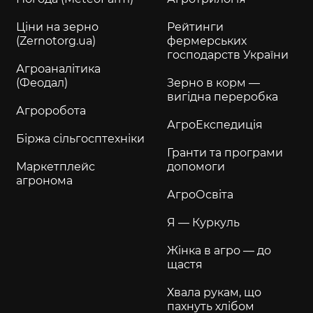
Ціни на зерно
Рейтинги
(Zernotorg.ua)
фермерських
господарств України
Агроаналітика
(Феодал)
Зерно в корм —
вигідна переробка
Агроробота
АгроЕкспедиція
Біржа сільгосптехніки
Гранти та програми
Маркетплейс
допомоги
агронома
АгроОсвіта
Я — Куркуль
Жінка в агро — до
щастя
Хвала рукам, що
пахнуть хлібом