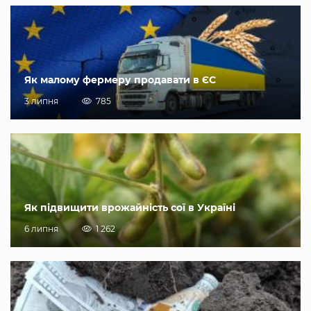
Як малому фермеру продавати в ЄС
3 липня
785
Як підвищити врожайність сої в Україні
6 липня
1 262