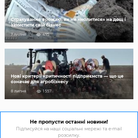
Страхування врожаю, як не «молитися» на дощ і
захистити свій бізнес
7 липня
495
Нові критерії критичності підприємств — що це
означає для агробізнесу
8 липня
1 557
Не пропусти останні новини!
Підписуйся на наші соціальні мережі та e-mail
розсилку.