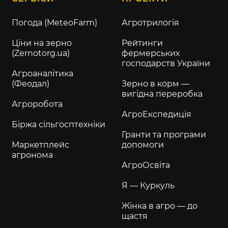
Погода (MeteoFarm)
Агротрилогія
Ціни на зерно
Рейтинги
(Zernotorg.ua)
фермерських
господарств України
Агроаналітика
(Феодал)
Зерно в корм —
вигідна переробка
Агроробота
АгроЕкспедиція
Біржа сільгосптехніки
Гранти та програми
Маркетплейс
допомоги
агронома
АгроОсвіта
Я — Куркуль
Жінка в агро — до
щастя