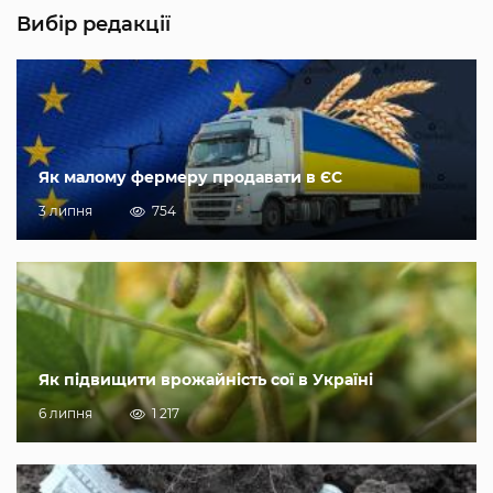
Вибір редакції
Як малому фермеру продавати в ЄС
3 липня
754
Як підвищити врожайність сої в Україні
6 липня
1 217