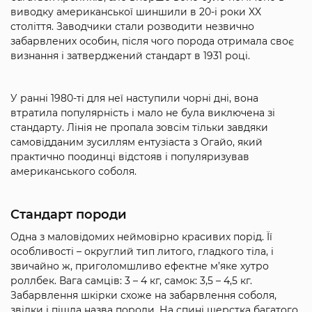
виводку американської шиншили в 20-і роки XX
століття. Заводчики стали розводити незвично
забарвлених особин, після чого порода отримала своє
визнання і затверджений стандарт в 1931 році.
У ранні 1980-ті для неї наступили чорні дні, вона
втратила популярність і мало не була виключена зі
стандарту. Лінія не пропала зовсім тільки завдяки
самовідданим зусиллям ентузіаста з Огайо, який
практично поодинці відстояв і популяризував
американського соболя.
Стандарт породи
Одна з маловідомих неймовірно красивих порід. Її
особливості – округлий тип литого, гладкого тіла, і
звичайно ж, приголомшливо ефектне м’яке хутро
роллбек. Вага самців: 3 – 4 кг, самок: 3,5 – 4,5 кг.
Забарвлення шкірки схоже на забарвлення соболя,
звідки і пішла назва породи. На спині шерстка багатого