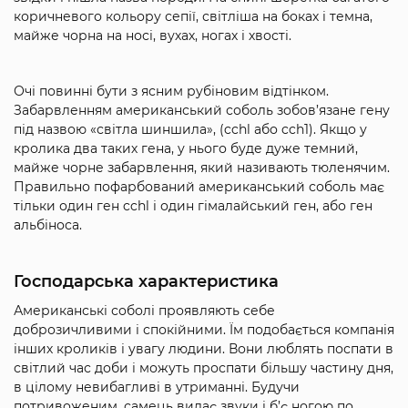
коричневого кольору сепії, світліша на боках і темна,
майже чорна на носі, вухах, ногах і хвості.
Очі повинні бути з ясним рубіновим відтінком.
Забарвленням американський соболь зобов’язане гену
під назвою «світла шиншила», (cchl або cch1). Якщо у
кролика два таких гена, у нього буде дуже темний,
майже чорне забарвлення, який називають тюленячим.
Правильно пофарбований американський соболь має
тільки один ген cchl і один гімалайський ген, або ген
альбіноса.
Господарська характеристика
Американські соболі проявляють себе
доброзичливими і спокійними. Їм подобається компанія
інших кроликів і увагу людини. Вони люблять поспати в
світлий час доби і можуть проспати більшу частину дня,
в цілому невибагливі в утриманні. Будучи
потривоженим, самець видає звуки і б’є ногою по