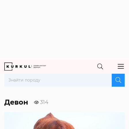
Девон
314