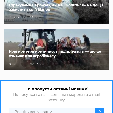
Страхування врожаю, як не «молитися» на дощ і
захистити свій бізнес
7 липня
506
Нові критерії критичності підприємств — що це
означає для агробізнесу
8 липня
1 598
Не пропусти останні новини!
Підписуйся на наші соціальні мережі та e-mail
розсилку.