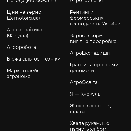
Погода (MeteoFarm)
Агротрилогія
Ціни на зерно
Рейтинги
(Zernotorg.ua)
фермерських
господарств України
Агроаналітика
(Феодал)
Зерно в корм —
вигідна переробка
Агроробота
АгроЕкспедиція
Біржа сільгосптехніки
Гранти та програми
Маркетплейс
допомоги
агронома
АгроОсвіта
Я — Куркуль
Жінка в агро — до
щастя
Хвала рукам, що
пахнуть хлібом