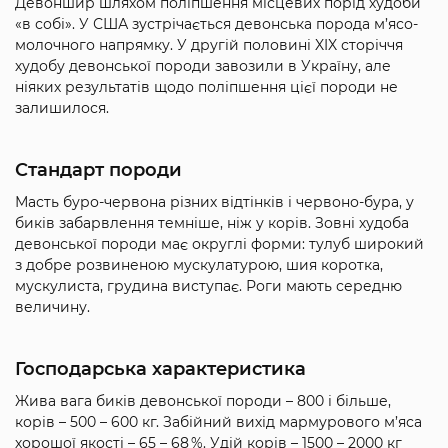
Девоншир шляхом поліпшення місцевих порід худоби
«в собі». У США зустрічається девонська порода м’ясо-
молочного напрямку. У другій половині XIX сторіччя
худобу девонської породи завозили в Україну, але
ніяких результатів щодо поліпшення цієї породи не
залишилося.
Стандарт породи
Масть буро-червона різних відтінків і червоно-бура, у
биків забарвлення темніше, ніж у корів. Зовні худоба
девонської породи має округлі форми: тулуб широкий
з добре розвиненою мускулатурою, шия коротка,
мускулиста, грудина виступає. Роги мають середню
величину.
Господарська характеристика
Жива вага биків девонської породи – 800 і більше,
корів – 500 – 600 кг. Забійний вихід мармурового м’яса
хорошої якості – 65 – 68 %. Удій корів – 1500 – 2000 кг