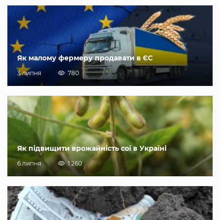
Як малому фермеру продавати в ЄС
3 липня
780
Як підвищити врожайність сої в Україні
6 липня
1 260