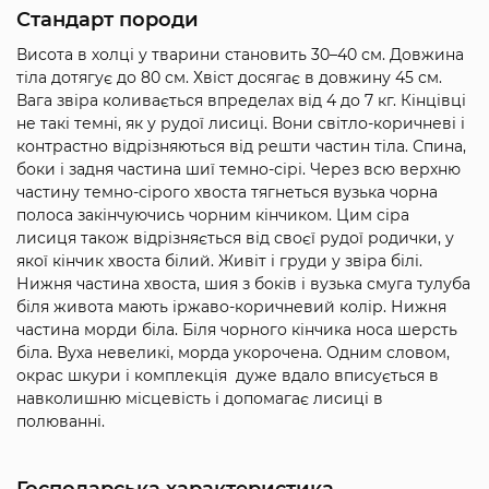
Стандарт породи
Висота в холці у тварини становить 30–40 см. Довжина
тіла дотягує до 80 см. Хвіст досягає в довжину 45 см.
Вага звіра коливається впределах від 4 до 7 кг. Кінцівці
не такі темні, як у рудої лисиці. Вони світло-коричневі і
контрастно відрізняються від решти частин тіла. Спина,
боки і задня частина шиї темно-сірі. Через всю верхню
частину темно-сірого хвоста тягнеться вузька чорна
полоса закінчуючись чорним кінчиком. Цим сіра
лисиця також відрізняється від своєї рудої родички, у
якої кінчик хвоста білий. Живіт і груди у звіра білі.
Нижня частина хвоста, шия з боків і вузька смуга тулуба
біля живота мають іржаво-коричневий колір. Нижня
частина морди біла. Біля чорного кінчика носа шерсть
біла. Вуха невеликі, морда укорочена. Одним словом,
окрас шкури і комплекція дуже вдало вписується в
навколишню місцевість і допомагає лисиці в
полюванні.
Господарська характеристика