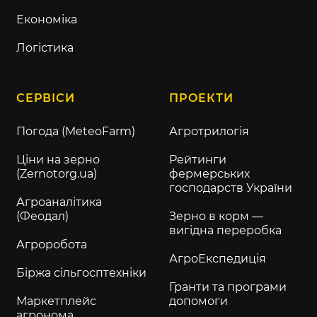
Економіка
Логістика
СЕРВІСИ
ПРОЕКТИ
Погода (MeteoFarm)
Агротрилогія
Ціни на зерно
Рейтинги
(Zernotorg.ua)
фермерських
господарств України
Агроаналітика
(Феодал)
Зерно в корм —
вигідна переробка
Агроробота
АгроЕкспедиція
Біржа сільгосптехніки
Гранти та програми
Маркетплейс
допомоги
агронома