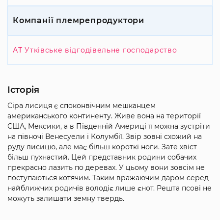
Компанії племрепродуктори
АТ Утківське відгодівельне господарство
Історія
Сіра лисиця є споконвічним мешканцем
американського континенту. Живе вона на території
США, Мексики, а в Південній Америці її можна зустріти
на півночі Венесуели і Колумбії. Звір зовні схожий на
руду лисицю, але має більш короткі ноги. Зате хвіст
більш пухнастий. Цей представник родини собачих
прекрасно лазить по деревах. У цьому вони зовсім не
поступаються котячим. Таким вражаючим даром серед
найближчих родичів володіє лише єнот. Решта псові не
можуть залишати земну твердь.