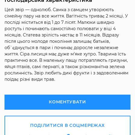
Цей звір — однолюб. Самка з самцем утворюють
сімейну пару на все життя. Вагітність триває 2 місяці. У
посліді міститься від 1 до 7 лісят. Малюки швидко
ростуть і починають самостійно полювати у віці 4
місяців. Статева зрілість настає в 11 місяців. Відразу
після цього молоде покоління залишає батьків,
об`єднується в пари і починає доросле незалежне
життя. Сіра лисиця має дуже м’яке хутро. Тварина їсть
практично все. В маленьку пащу потрапляють гризуни,
яйця птахів, самі пернаті, а також різноманітна зелена
рослинність. Звір любить дикі фрукти і з задоволенням
поїдає різні види трав.
КОМЕНТУВАТИ
ПОДІЛИТИСЯ В СОЦМЕРЕЖАХ