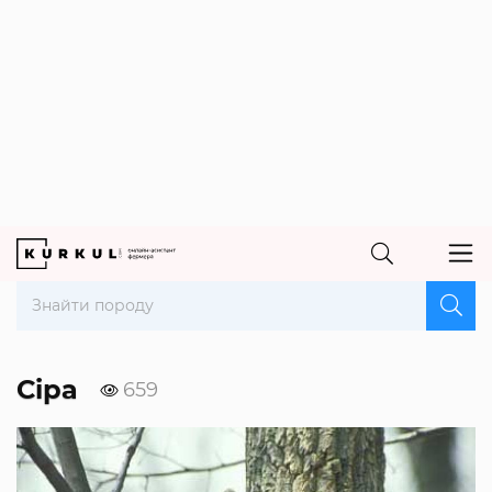
Сіра
659