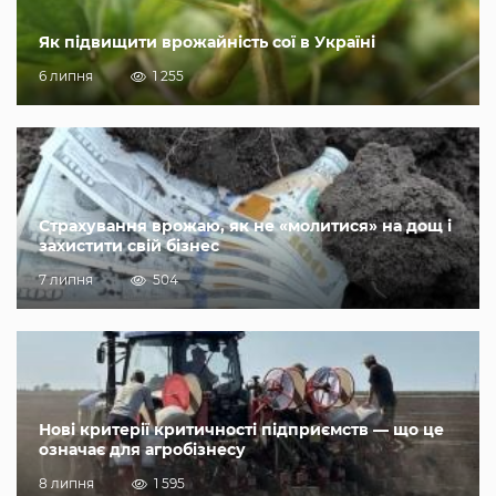
Як підвищити врожайність сої в Україні
6 липня
1 255
Страхування врожаю, як не «молитися» на дощ і
захистити свій бізнес
7 липня
504
Нові критерії критичності підприємств — що це
означає для агробізнесу
8 липня
1 595