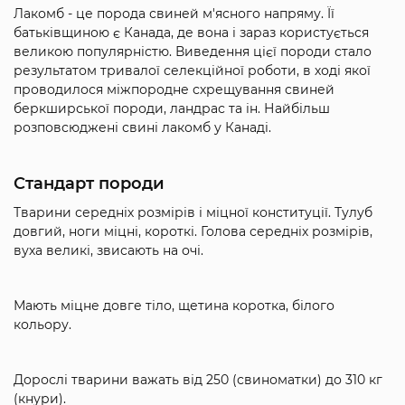
Лакомб - це порода свиней м'ясного напряму. Її
батьківщиною є Канада, де вона і зараз користується
великою популярністю. Виведення цієї породи стало
результатом тривалої селекційної роботи, в ході якої
проводилося міжпородне схрещування свиней
беркширської породи, ландрас та ін. Найбільш
розповсюджені свині лакомб у Канаді.
Стандарт породи
Тварини середніх розмірів і міцної конституції. Тулуб
довгий, ноги міцні, короткі. Голова середніх розмірів,
вуха великі, звисають на очі.
Мають міцне довге тіло, щетина коротка, білого
кольору.
Дорослі тварини важать від 250 (свиноматки) до 310 кг
(кнури).