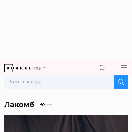
Лакомб
661