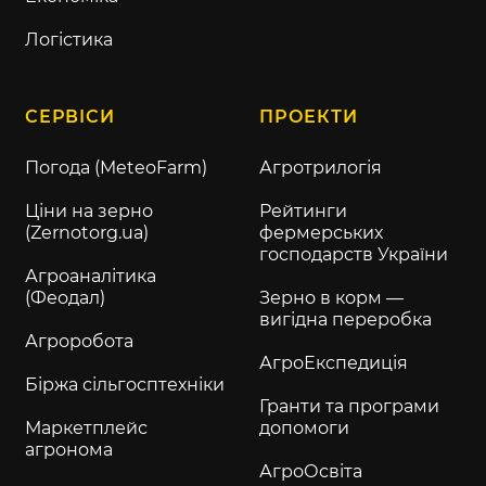
Логістика
СЕРВІСИ
ПРОЕКТИ
Погода (MeteoFarm)
Агротрилогія
Ціни на зерно
Рейтинги
(Zernotorg.ua)
фермерських
господарств України
Агроаналітика
(Феодал)
Зерно в корм —
вигідна переробка
Агроробота
АгроЕкспедиція
Біржа сільгосптехніки
Гранти та програми
Маркетплейс
допомоги
агронома
АгроОсвіта