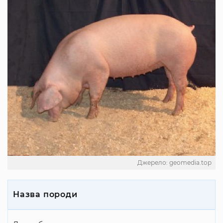
Джерело: geomedia.top
Назва породи