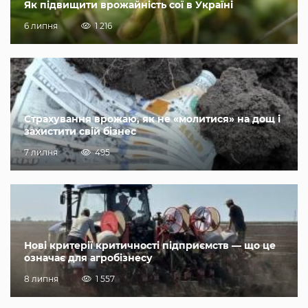
Як підвищити врожайність сої в Україні
6 липня
1 216
Страхування врожаю, як не «молитися» на дощ і
захистити свій бізнес
7 липня
495
Нові критерії критичності підприємств — що це
означає для агробізнесу
8 липня
1 557