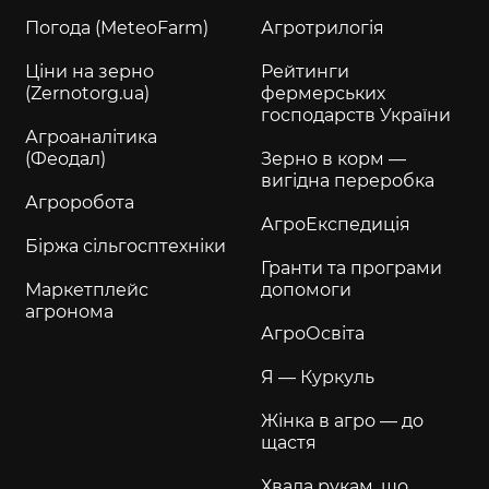
Погода (MeteoFarm)
Агротрилогія
Ціни на зерно
Рейтинги
(Zernotorg.ua)
фермерських
господарств України
Агроаналітика
(Феодал)
Зерно в корм —
вигідна переробка
Агроробота
АгроЕкспедиція
Біржа сільгосптехніки
Гранти та програми
Маркетплейс
допомоги
агронома
АгроОсвіта
Я — Куркуль
Жінка в агро — до
щастя
Хвала рукам, що