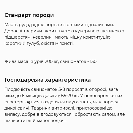
Стандарт породи
Масть руда, рідше чорна з жовтими підпалинами.
Дорослі тварини вкриті густою кучерявою щетиною з
підшерстям, невеликі, мають міцну конституцію,
короткий тулуб, окістя м'ясисті.
Жива маса кнурів 200 кг, свиноматок - 150.
Господарська характеристика
Плодючість свиноматок 5-8 поросят в опоросі, вага
яких до 6 місяців досягає 65-70 кг. У новонароджених
спостерігається поздовжня смугастість, як у поросят
дикої свині. Тварини витривалі, пристосовані до
випасу, добре відгодовуються і обростають салом, але
пізньостиглі й малоплодючі.