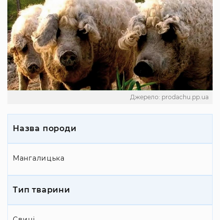
Джерело: prodachu.pp.ua
Назва породи
Мангалицька
Тип тварини
Свині