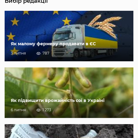
Вибір редакції
Як малому фермеру продавати в ЄС
3 липня
787
Як підвищити врожайність сої в Україні
6 липня
1 273