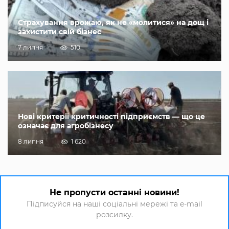
Страхування врожаю, як не «молитися» на дощ і
захистити свій бізнес
7 липня
510
Нові критерії критичності підприємств — що це
означає для агробізнесу
8 липня
1 620
Не пропусти останні новини!
Підписуйся на наші соціальні мережі та e-mail
розсилку.