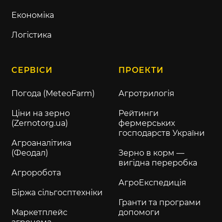
Економіка
Логістика
СЕРВІСИ
ПРОЕКТИ
Погода (MeteoFarm)
Агротрилогія
Ціни на зерно
Рейтинги
(Zernotorg.ua)
фермерських
господарств України
Агроаналітика
(Феодал)
Зерно в корм —
вигідна переробка
Агроробота
АгроЕкспедиція
Біржа сільгосптехніки
Гранти та програми
Маркетплейс
допомоги