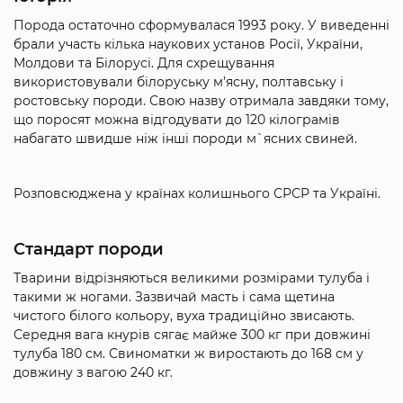
Порода остаточно сформувалася 1993 року. У виведенні
брали участь кілька наукових установ Росії, України,
Молдови та Білорусі. Для схрещування
використовували білоруську м’ясну, полтавську і
ростовську породи. Свою назву отримала завдяки тому,
що поросят можна відгодувати до 120 кілограмів
набагато швидше ніж інші породи м`ясних свиней.
Розповсюджена у країнах колишнього СРСР та Україні.
Стандарт породи
Тварини відрізняються великими розмірами тулуба і
такими ж ногами. Зазвичай масть і сама щетина
чистого білого кольору, вуха традиційно звисають.
Середня вага кнурів сягає майже 300 кг при довжині
тулуба 180 см. Свиноматки ж виростають до 168 см у
довжину з вагою 240 кг.