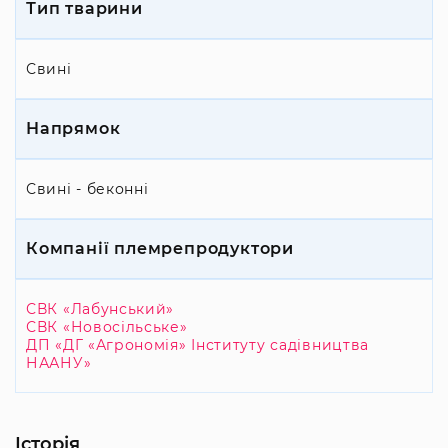
Тип тварини
Свині
Напрямок
Свині - беконні
Компанії племрепродуктори
СВК «Лабунський»
СВК «Новосільське»
ДП «ДГ «Агрономія» Інституту садівництва
НААНУ»
Історія