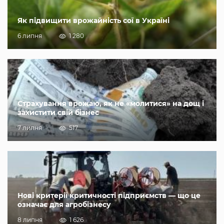
Як підвищити врожайність сої в Україні
6 липня
1 280
Страхування врожаю, як не «молитися» на дощ і
захистити свій бізнес
7 липня
517
Нові критерії критичності підприємств — що це
означає для агробізнесу
8 липня
1 626