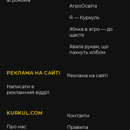
агронома
АгроОсвіта
Я — Куркуль
Жінка в агро — до
щастя
Хвала рукам, що
пахнуть хлібом
РЕКЛАМА НА САЙТІ
Реклама на сайті
Написати в
рекламний відділ
KURKUL.COM
Контакти
Про нас
Правила