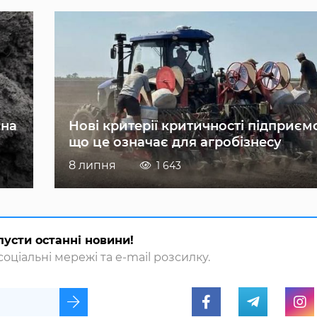
 на
Нові критерії критичності підприєм
що це означає для агробізнесу
8 липня
1 643
пусти останні новини!
оціальні мережі та e-mail розсилку.