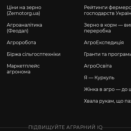
Ціни на зерно
Рейтинги фермерс
(Zernotorg.ua)
господарств Украї
Агроаналітика
Зерно в корм — ви
(Феодал)
переробка
Агроробота
АгроЕкспедиція
Біржа сільгосптехніки
Гранти та програм
Маркетплейс
АгроОсвіта
агронома
Я — Куркуль
Жінка в агро — до 
Хвала рукам, що па
ПІДВИЩУЙТЕ АГРАРНИЙ IQ