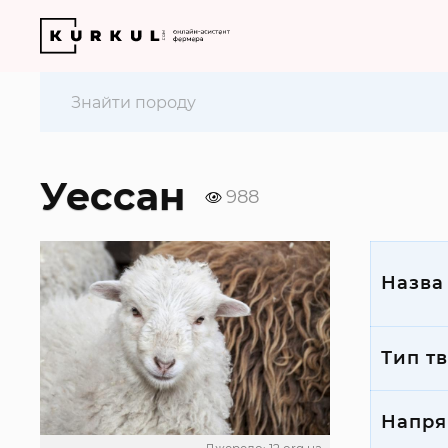
Уессан
988
Назва
Тип т
Напря