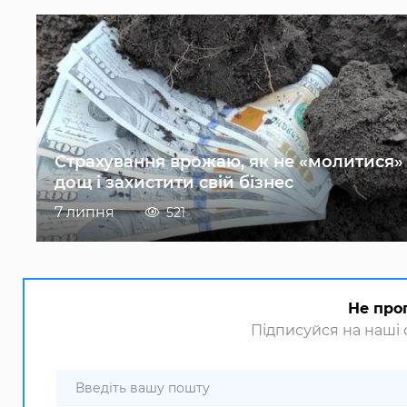
Страхування врожаю, як не «молитися»
дощ і захистити свій бізнес
7 липня
521
Не про
Підписуйся на наші с