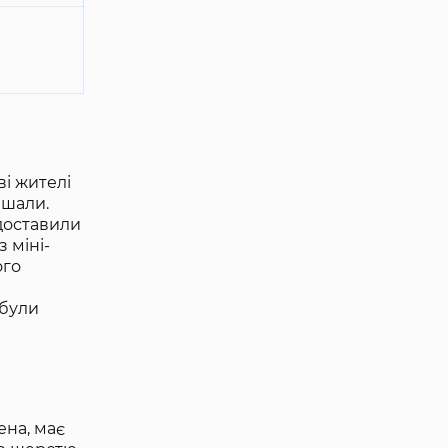
ві жителі
ішали.
 доставили
 міні-
ого
 були
ена, має