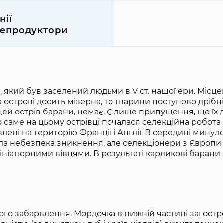
нії
епродуктори
 який був заселений людьми в V ст. нашої ери. Місце
 острові досить мізерна, то тварини поступово дрібн
 цей острів барани, немає. Є лише припущення, що їх
 саме на цьому острівці почалася селекційна робота з
лені на територію Франції і Англії. В середині минул
ала небезпека зникнення, але селекціонери з Європи
ініатюрними вівцями. В результаті карликові барани
ірого забарвлення. Мордочка в нижній частині загостр