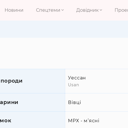
Новини
Спецтеми
Довідник
Прое
Уессан
 породи
Usan
варини
Вівці
мок
МРХ - м’ясні