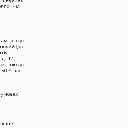
ою шерстю.
барвленню
амців і до
 тонкий (до
о 6
 до 12
з масою до
50 %, але
х умовах
машніх