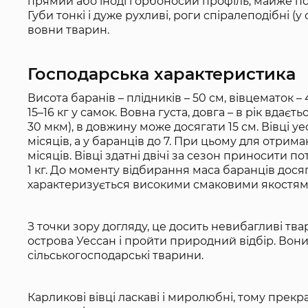
прямий або іноді горбоносий профіль, майже пов
Губи тонкі і дуже рухливі, роги спіралеподібні (
вовни тварин.
Господарська характеристика
Висота баранів – плідників – 50 см, вівцематок –
15–16 кг у самок. Вовна густа, довга – в рік вдаєть
30 мкм), в довжину може досягати 15 см. Вівці уес
місяців, а у баранців до 7. При цьому для отри
місяців. Вівці здатні двічі за сезон приносити п
1 кг. До моменту відбирання маса баранців досяг
характеризується високими смаковими якостям
З точки зору догляду, це досить невибагливі тва
острова Уессан і пройти природний відбір. Вони
сільськогосподарські тварини.
Карликові вівці ласкаві і миролюбні, тому прекр