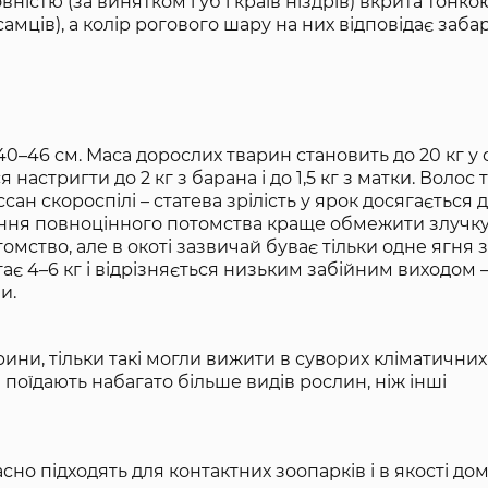
ністю (за винятком губ і країв ніздрів) вкрита тонк
у самців), а колір рогового шару на них відповідає за
 40–46 см. Маса дорослих тварин становить до 20 кг у с
ся настригти до 2 кг з барана і до 1,5 кг з матки. Волос
сан скороспілі – статева зрілість у ярок досягається д
мання повноцінного потомства краще обмежити злучку
отомство, але в окоті зазвичай буває тільки одне ягня 
ає 4–6 кг і відрізняється низьким забійним виходом – 
и.
рини, тільки такі могли вижити в суворих кліматични
 поїдають набагато більше видів рослин, ніж інші
асно підходять для контактних зоопарків і в якості до