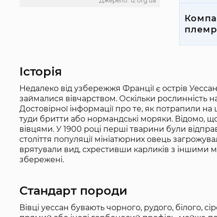
Джерело: 12.org.ua
Компа
племр
Історія
Недалеко від узбережжя Франції є острів Уессан,
займалися вівчарством. Оскільки рослинність на
Достовірної інформації про те, як потрапили на
туди бритти або нормандські моряки. Відомо, що
вівцями. У 1900 році перші тварини були відправ
століття популяції мініатюрних овець загрожув
врятували вид, схрестивши карликів з іншими м
збережені.
Стандарт породи
Вівці уессан бувають чорного, рудого, білого, с