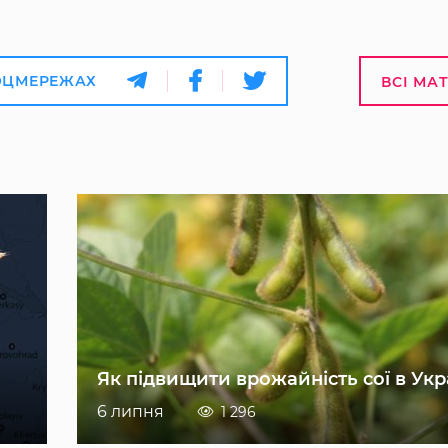
ОЦМЕРЕЖАХ
ВСІ МА
Як підвищити врожайність сої в Укр
6 липня
1 296