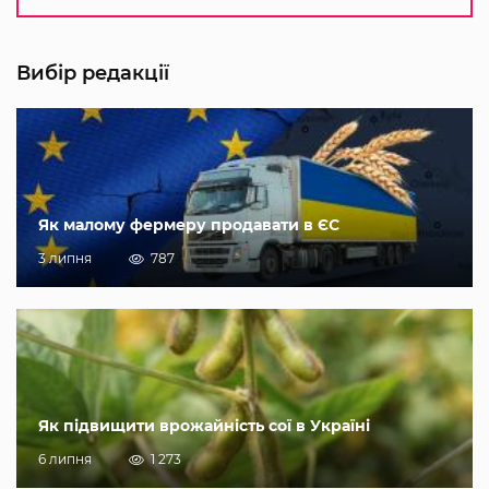
Вибір редакції
Як малому фермеру продавати в ЄС
3 липня
787
Як підвищити врожайність сої в Україні
6 липня
1 273