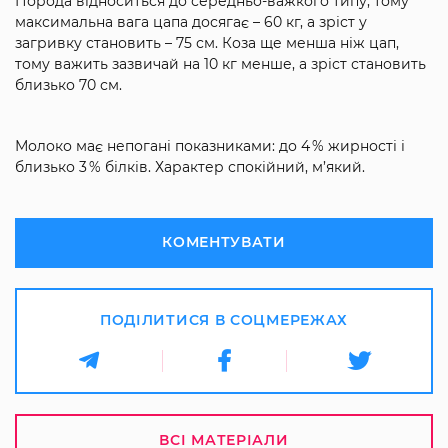
Порода відноситься до середньо-важкого типу, тому
максимальна вага цапа досягає – 60 кг, а зріст у
загривку становить – 75 см. Коза ще менша ніж цап,
тому важить зазвичай на 10 кг менше, а зріст становить
близько 70 см.
Молоко має непогані показниками: до 4 % жирності і
близько 3 % білків. Характер спокійний, м’який.
КОМЕНТУВАТИ
ПОДІЛИТИСЯ В СОЦМЕРЕЖАХ
ВСІ МАТЕРІАЛИ