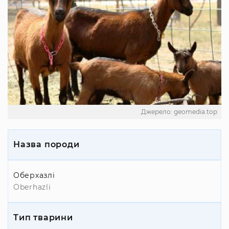
Джерело: geomedia.top
Назва породи
Оберхазлі
Oberhazli
Тип тварини