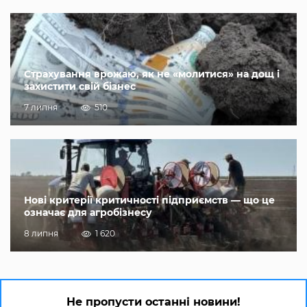
Страхування врожаю, як не «молитися» на дощ і
захистити свій бізнес
7 липня
510
Нові критерії критичності підприємств — що це
означає для агробізнесу
8 липня
1 620
Не пропусти останні новини!