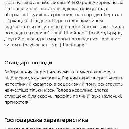
французьких альпійських кіз. У 1980 році Американська
асоціація молочних козлів відкрила книгу стада
оберхазлі. Існує кілька різновидів кіз породи оберхазлі
– брієнцер і бюнднер. Перші головним чином
відрізняються відсутністю ріг, тобто більшість кіз комолі,
розводяться вони в Східній Швейцарії, Грюйер, Брієнц.
Другий різновид кіз має роги і розводиться головним
чином в Граубюнден і Урі (Швейцарія).
Стандарт породи
Забарвлення шерсті насиченого темного кольору з
відблиском, як у оксамиту. Гарний окрас шерсті носить
непостійний характер, а рецесивний, тому реєструють
найчастіше тільки кізок. Голова невелика, злегка
сплющена біля скронь, профіль прямий, вуха маленькі,
прямостоячі.
Господарська характеристика