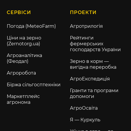
СЕРВІСИ
ПРОЕКТИ
Погода (MeteoFarm)
Агротрилогія
Ціни на зерно
Рейтинги
(Zernotorg.ua)
фермерських
господарств України
Агроаналітика
(Феодал)
Зерно в корм —
вигідна переробка
Агроробота
АгроЕкспедиція
Біржа сільгосптехніки
Гранти та програми
Маркетплейс
допомоги
агронома
АгроОсвіта
Я — Куркуль