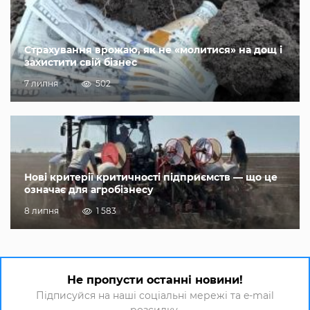
Страхування врожаю, як не «молитися» на дощ і
захистити свій бізнес
7 липня
502
Нові критерії критичності підприємств — що це
означає для агробізнесу
8 липня
1 583
Не пропусти останні новини!
Підписуйся на наші соціальні мережі та e-mail