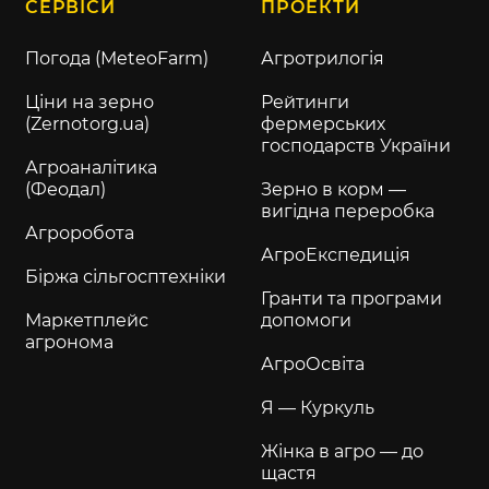
СЕРВІСИ
ПРОЕКТИ
Погода (MeteoFarm)
Агротрилогія
Ціни на зерно
Рейтинги
(Zernotorg.ua)
фермерських
господарств України
Агроаналітика
(Феодал)
Зерно в корм —
вигідна переробка
Агроробота
АгроЕкспедиція
Біржа сільгосптехніки
Гранти та програми
Маркетплейс
допомоги
агронома
АгроОсвіта
Я — Куркуль
Жінка в агро — до
щастя