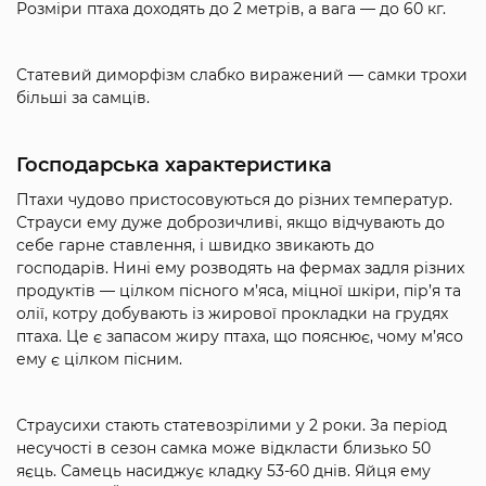
Розміри птаха доходять до 2 метрів, а вага — до 60 кг.
Статевий диморфізм слабко виражений — самки трохи
більші за самців.
Господарська характеристика
Птахи чудово пристосовуються до різних температур.
Страуси ему дуже доброзичливі, якщо відчувають до
себе гарне ставлення, і швидко звикають до
господарів. Нині ему розводять на фермах задля різних
продуктів — цілком пісного м’яса, міцної шкіри, пір’я та
олії, котру добувають із жирової прокладки на грудях
птаха. Це є запасом жиру птаха, що пояснює, чому м’ясо
ему є цілком пісним.
Страусихи стають статевозрілими у 2 роки. За період
несучості в сезон самка може відкласти близько 50
яєць. Самець насиджує кладку 53-60 днів. Яйця ему