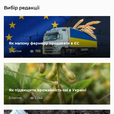
Вибір редакції
Як малому фермеру продавати в ЄС
3 липня
769
Як підвищити врожайність сої в Україні
6 липня
1 244