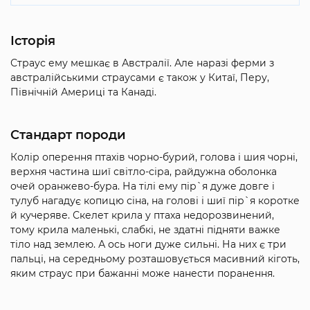
Історія
Страус ему мешкає в Австралії. Але наразі ферми з
австралійськими страусами є також у Китаї, Перу,
Північній Америці та Канаді.
Стандарт породи
Колір оперення птахів чорно-бурий, голова і шия чорні,
верхня частина шиї світло-сіра, райдужна оболонка
очей оранжево-бура. На тілі ему пір`я дуже довге і
тулуб нагадує копицю сіна, на голові і шиї пір`я коротке
й кучеряве. Скелет крила у птаха недорозвинений,
тому крила маленькі, слабкі, не здатні підняти важке
тіло над землею. А ось ноги дуже сильні. На них є три
пальці, на середньому розташовується масивний кіготь,
яким страус при бажанні може нанести поранення.