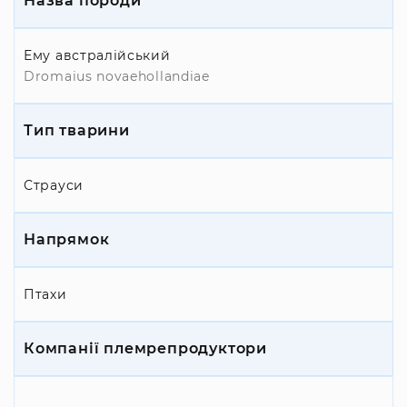
Назва породи
Ему австралійський
Dromaius novaehollandiae
Тип тварини
Страуси
Напрямок
Птахи
Компанії племрепродуктори