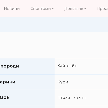
Новини
Спецтеми
Довідник
Прое
 породи
Хай-лайн
варини
Кури
мок
Птахи - яєчні