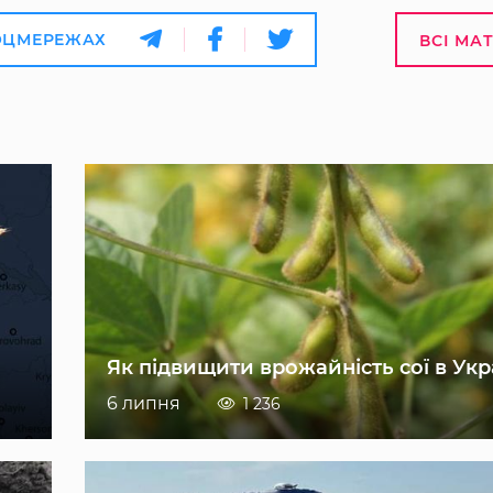
ОЦМЕРЕЖАХ
ВСІ МА
Як підвищити врожайність сої в Укр
6 липня
1 236