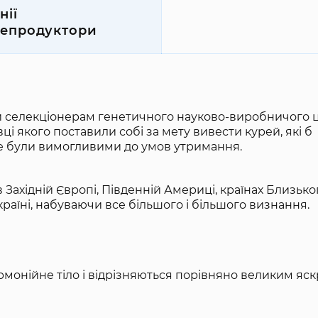
нії
епродуктори
и селекціонерам генетичного науково-виробничого 
ці якого поставили собі за мету вивести курей, які б
 не були вимогливими до умов утримання.
Західній Європі, Південній Америці, країнах Близько
країні, набуваючи все більшого і більшого визнання.
рмонійне тіло і відрізняються порівняно великим яс