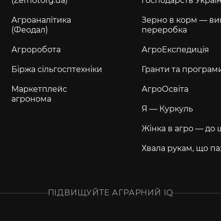
(Zernotorg.ua)
господарств Украї
Агроаналітика
Зерно в корм — ви
(Феодал)
переробка
Агроробота
АгроЕкспедиція
Біржа сільгосптехніки
Гранти та програм
Маркетплейс
АгроОсвіта
агронома
Я — Куркуль
Жінка в агро — до 
Хвала рукам, що па
ПІДВИЩУЙТЕ АГРАРНИЙ IQ