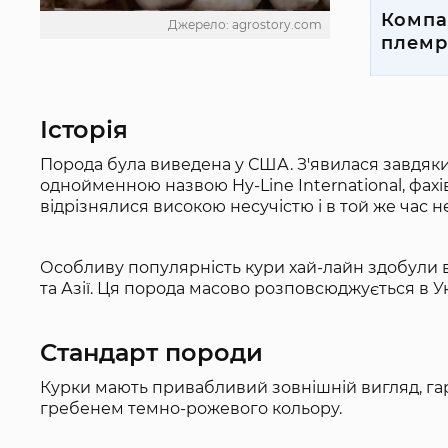
Компа
Джерело: agrostory.com
племр
Історія
Порода була виведена у США. З'явилася завдяк
однойменною назвою Hy-Line International, фахів
відрізнялися високою несучістю і в той же час
Особливу популярність кури хай-лайн здобули в 
та Азії. Ця порода масово розповсюджується в У
Стандарт породи
Курки мають привабливий зовнішній вигляд, га
гребенем темно-рожевого кольору.