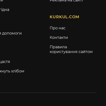
ни
Реклама на сайті
гідна
KURKUL.COM
Про нас
и допомоги
Контакти
Правила
користування сайтом
щастя
хнуть хлібом