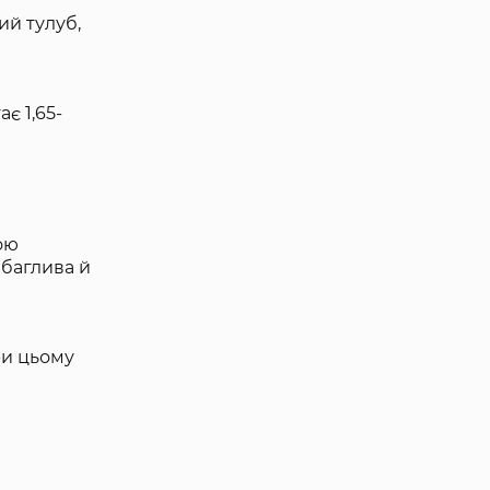
ий тулуб,
є 1,65-
ою
ибаглива й
При цьому