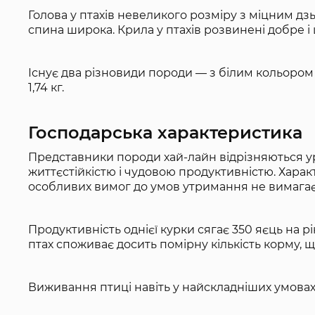
Голова у птахів невеликого розміру з міцним дз
спина широка. Крила у птахів розвинені добре і 
Існує два різновиди породи — з білим кольором 
1,74 кг.
Господарська характеристика
Представники породи хай-лайн відрізняються у
життєстійкістю і чудовою продуктивністю. Харак
особливих вимог до умов утримання не вимагає
Продуктивність однієї курки сягає 350 яєць на рік
птах споживає досить помірну кількість корму, 
Виживання птиці навіть у найскладніших умовах 