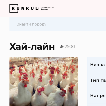
Хай-лайн
2500
Назва
Тип т
Напря