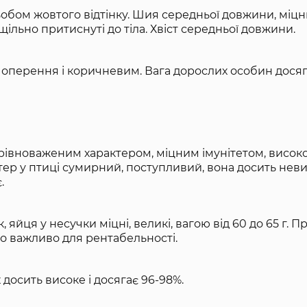
ьобом жовтого відтінку. Шия середньої довжини, міцн
щільно притиснуті до тіла. Хвіст середньої довжини.
оперення і коричневим. Вага дорослих особин досяга
рівноваженим характером, міцним імунітетом, висок
тер у птиці сумирний, поступливий, вона досить нев
.
, яйця у несучки міцні, великі, вагою від 60 до 65 г. 
що важливо для рентабельності.
досить високе і досягає 96-98%.