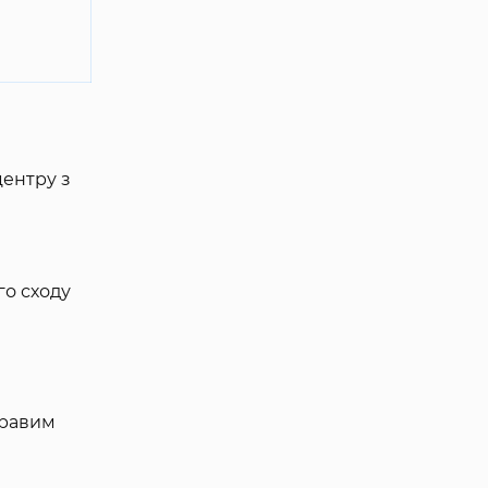
центру з
го сходу
кравим