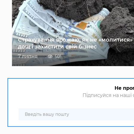
Страхування врожаю, як не «молитися»
дощ і захистити свій бізнес
7 липня
501
Не про
Підписуйся на наші с