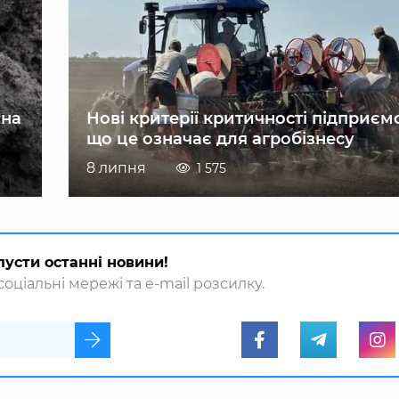
 на
Нові критерії критичності підприєм
що це означає для агробізнесу
8 липня
1 575
пусти останні новини!
оціальні мережі та e-mail розсилку.