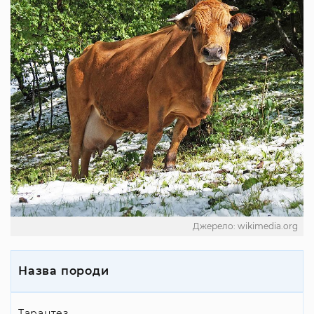
Джерело: wikimedia.org
Назва породи
Тарантез