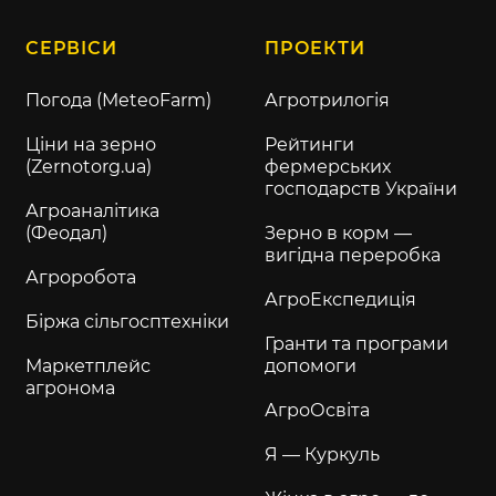
СЕРВІСИ
ПРОЕКТИ
Погода (MeteoFarm)
Агротрилогія
Ціни на зерно
Рейтинги
(Zernotorg.ua)
фермерських
господарств України
Агроаналітика
(Феодал)
Зерно в корм —
вигідна переробка
Агроробота
АгроЕкспедиція
Біржа сільгосптехніки
Гранти та програми
Маркетплейс
допомоги
агронома
АгроОсвіта
Я — Куркуль