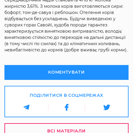
Середньорічний надій становить 4718 кг молока
жирністю 3,61%. З молока корів виготовляються сири:
бофорт, том-де-савуа і реблошон. Отелення корів
відбувається без ускладнень. Будучи виведеною у
суворих горах Савойї, худоба породи тарантез
характеризується винятковою витривалістю, володіє
винятковою стійкістю до переходів на дальні дистанції
(в тому числі по схилах) та до кліматичних коливань,
невибагливістю до кормів (добре вживає грубі корми).
КОМЕНТУВАТИ
ПОДІЛИТИСЯ В СОЦМЕРЕЖАХ
ВСІ МАТЕРІАЛИ