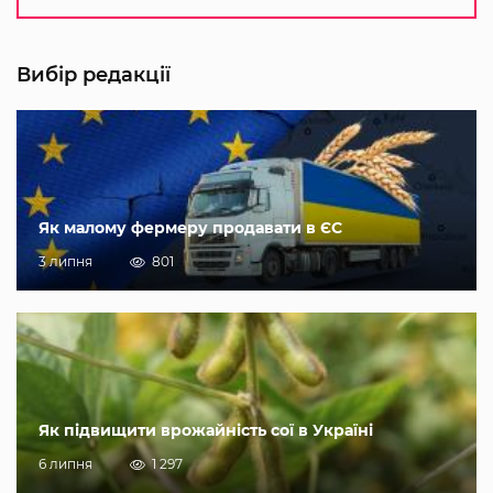
Вибір редакції
Як малому фермеру продавати в ЄС
3 липня
801
Як підвищити врожайність сої в Україні
6 липня
1 297