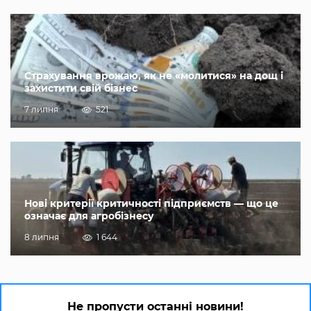
Страхування врожаю, як не «молитися» на дощ і
захистити свій бізнес
7 липня
521
Нові критерії критичності підприємств — що це
означає для агробізнесу
8 липня
1 644
Не пропусти останні новини!