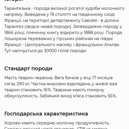
Тарантезька - порода великої рогатої худоби молочного
напряму. Виведена у 19 столітті на південному сході
Франції, на території департаменту Савойя - в долині
Тарантез (звідси назва породи). Затверджено породу у
1866 році, племінну книгу відкрито у 1888 році. Порода
поширена переважно у гірських районах на півдні
Франції - Центрального масиву і французьких Альпах.
Тут налічується до 30000 голів породи.
Стандарт породи
Масть тварин червона. Вага бичків у віці 17 місяців
сягає 290 кг. Частка жирових відкладень у живій вазі
тварин становить 16%. Тварини мають помірну
обмускуленість. Забійний вихід м'яса становить 56%.
Господарська характеристика
Корови мають середню молочну продуктивність.