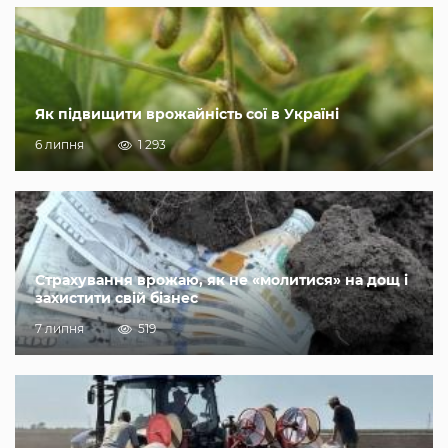
Як підвищити врожайність сої в Україні
6 липня
1 293
Страхування врожаю, як не «молитися» на дощ і
захистити свій бізнес
7 липня
519