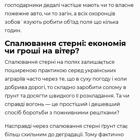
господарники дедалі частіше мають чи то власне
пожежне авто, чи то загін, а всіх охоронців
зобов`язують робити об'їзд поля що кілька
годин.
Спалювання стерні: економія
чи гроші на вітер?
Спалювання стерні на полях залишається
поширеною практикою серед українських
аграріїв часто через те, що в суху погоду і коли
добрива дорогі, то складно заробити солому в
ґрунт та досягти швидкого її розкладання. Та чи
справді вогонь — це простіший і дешевший
спосіб боротьби з пожнивними рештками?
Насправді через спалювання стерні ґрунт стає
більш схильним до деградації. Тому фактично