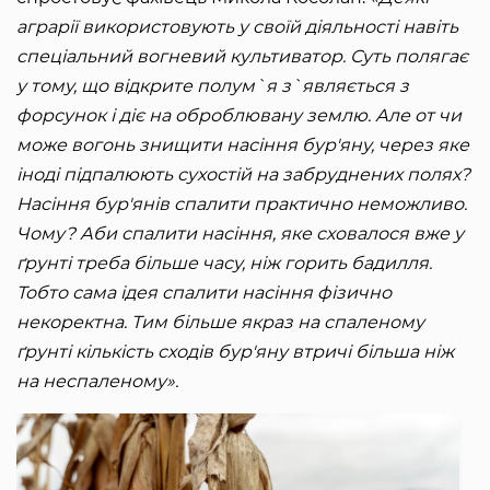
аграрії використовують у своїй діяльності навіть
спеціальний вогневий культиватор. Суть полягає
у тому, що відкрите полум`я з`являється з
форсунок і діє на оброблювану землю. Але от чи
може вогонь знищити насіння бур'яну, через яке
іноді підпалюють сухостій на забруднених полях?
Насіння бур'янів спалити практично неможливо.
Чому? Аби спалити насіння, яке сховалося вже у
ґрунті треба більше часу, ніж горить бадилля.
Тобто сама ідея спалити насіння фізично
некоректна. Тим більше якраз на спаленому
ґрунті кількість сходів бур'яну втричі більша ніж
на неспаленому».