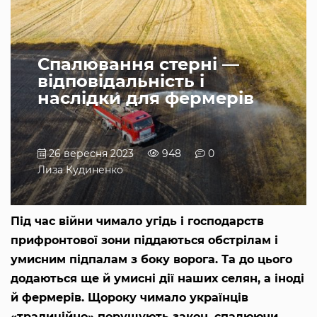
Спалювання стерні —
відповідальність і
наслідки для фермерів
26 вересня 2023
948
0
Лиза Кудиненко
Під час війни чимало угідь і господарств
прифронтової зони піддаються обстрілам і
умисним підпалам з боку ворога. Та до цього
додаються ще й умисні дії наших селян, а іноді
й фермерів. Щороку чимало українців
«традиційно» порушують закон, спалюючи