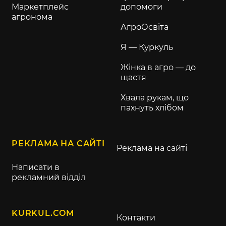
Маркетплейс
допомоги
агронома
АгроОсвіта
Я — Куркуль
Жінка в агро — до
щастя
Хвала рукам, що
пахнуть хлібом
РЕКЛАМА НА САЙТІ
Реклама на сайті
Написати в
рекламний відділ
KURKUL.COM
Контакти