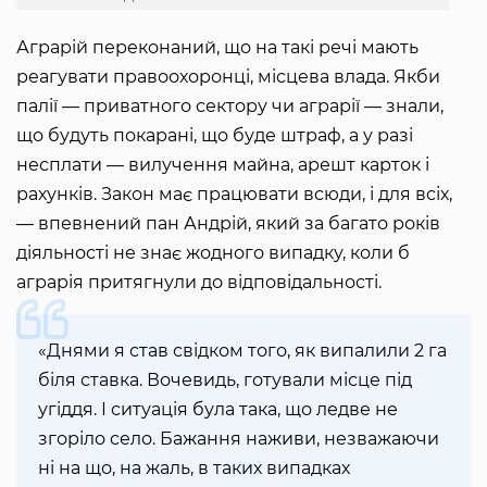
Аграрій переконаний, що на такі речі мають
реагувати правоохоронці, місцева влада. Якби
палії — приватного сектору чи аграрії — знали,
що будуть покарані, що буде штраф, а у разі
несплати — вилучення майна, арешт карток і
рахунків. Закон має працювати всюди, і для всіх,
— впевнений пан Андрій, який за багато років
діяльності не знає жодного випадку, коли б
аграрія притягнули до відповідальності.
«Днями я став свідком того, як випалили 2 га
біля ставка. Вочевидь, готували місце під
угіддя. І ситуація була така, що ледве не
згоріло село. Бажання наживи, незважаючи
ні на що, на жаль, в таких випадках