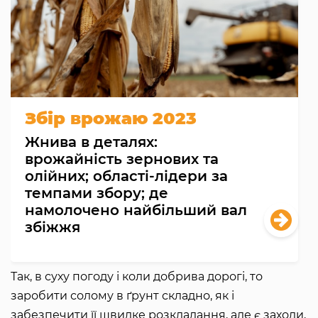
Збір врожаю 2023
Жнива в деталях:
врожайність зернових та
олійних; області-лідери за
темпами збору; де
намолочено найбільший вал
збіжжя
Так, в суху погоду і коли добрива дорогі, то
заробити солому в ґрунт складно, як і
забезпечити її швидке розкладання, але є заходи,