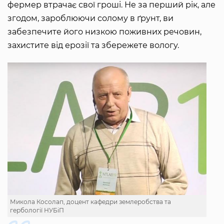
фермер втрачає свої гроші. Не за перший рік, але
згодом, зароблюючи солому в ґрунт, ви
забезпечите його низкою поживних речовин,
захистите від ерозії та збережете вологу.
Микола Косолап, доцент кафедри землеробства та
гербології НУБіП