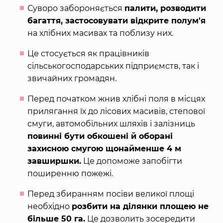
Суворо забороняється
палити, розводити
багаття, застосовувати відкрите полум'я
на хлібних масивах та поблизу них.
Це стосується як працівників
сільськогосподарських підприємств, так і
звичайних громадян.
Перед початком жнив хлібні поля в місцях
прилягання їх до лісових масивів, степової
смуги, автомобільних шляхів і залізниць
повинні бути обкошені й оборані
захисною смугою щонайменше 4 м
завширшки.
Це допоможе запобігти
поширенню пожежі.
Перед збиранням посіви великої площі
необхідно
розбити на ділянки площею не
більше 50 га.
Це дозволить зосередити