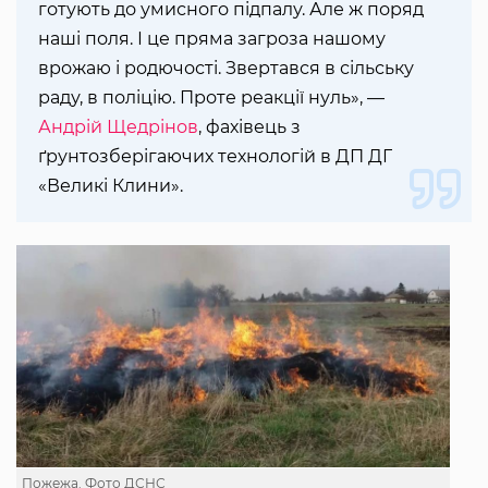
готують до умисного підпалу. Але ж поряд
наші поля. І це пряма загроза нашому
врожаю і родючості. Звертався в сільську
раду, в поліцію. Проте реакції нуль», —
Андрій Щедрінов
, фахівець з
ґрунтозберігаючих технологій в ДП ДГ
«Великі Клини».
Пожежа. Фото ДСНС