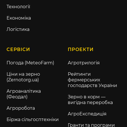
Технології
Економіка
Логістика
СЕРВІСИ
ПРОЕКТИ
Погода (MeteoFarm)
Агротрилогія
Ціни на зерно
Рейтинги
(Zernotorg.ua)
фермерських
господарств України
Агроаналітика
(Феодал)
Зерно в корм —
вигідна переробка
Агроробота
АгроЕкспедиція
Біржа сільгосптехніки
Гранти та програми