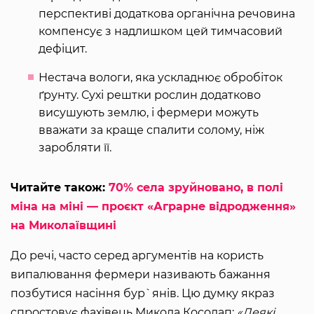
перспективі додаткова органічна речовина
компенсує з надлишком цей тимчасовий
дефіцит.
Нестача вологи, яка ускладнює обробіток
ґрунту. Сухі рештки рослин додатково
висушують землю, і фермери можуть
вважати за краще спалити солому, ніж
заробляти її.
Читайте також:
70% села зруйновано, в полі
міна на міні — проєкт «Аграрне відродження»
на Миколаївщині
До речі, часто серед аргументів на користь
випалювання фермери називають бажання
позбутися насіння бур`янів. Цю думку якраз
спростовує фахівець Микола Косолап:
«Деякі