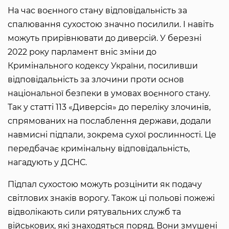
На час воєнного стану відповідальність за
спалювання сухостою значно посилили. І навіть
можуть прирівнювати до диверсій. У березні
2022 року парламент вніс зміни до
Кримінального кодексу України, посиливши
відповідальність за злочини проти основ
національної безпеки в умовах воєнного стану.
Так у статті 113 «Диверсія» до переліку злочинів,
спрямованих на послаблення держави, додали
навмисні підпали, зокрема сухої рослинності. Це
передбачає кримінальну відповідальність,
нагадують у ДСНС.
Підпал сухостою можуть розцінити як подачу
світлових знаків ворогу. Також ці польові пожежі
відволікають сили рятувальних служб та
військових, які знаходяться поряд. Вони змушені