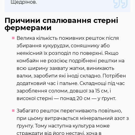
Щедрінов.
Причини спалювання стерні
фермерами
Велика кількість поживних решток після
збирання кукурудзи, соняшнику або
неякісний їх розподіл по поверхні. Якщо
комбайн не розсіює подрібнені рештки на
всю ширину захвату жатки, виникають
валки, заробити які іноді складно. Потрібен
додатковий час і пальне. Складнощі під час
зароблення соломи, довшої за 15 см, і
високої стерні — понад 20 см — у ґрунт.
Забагато решток перегнивають повільно,
при цьому витрачається мінеральний азот з
ґрунту. Тому наступна культура може
страждати від його нестачі, хоча в