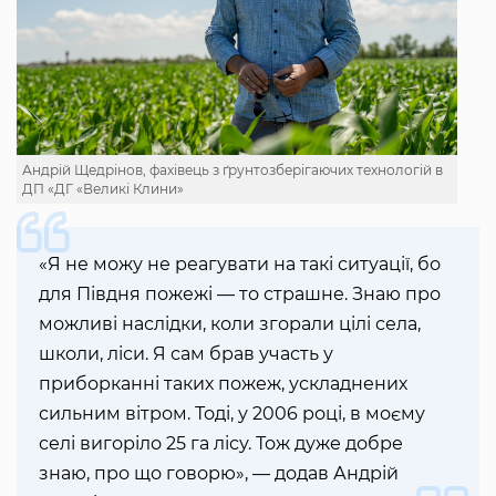
Андрій Щедрінов, фахівець з ґрунтозберігаючих технологій в
ДП «ДГ «Великі Клини»
«Я не можу не реагувати на такі ситуації, бо
для Півдня пожежі — то страшне. Знаю про
можливі наслідки, коли згорали цілі села,
школи, ліси. Я сам брав участь у
приборканні таких пожеж, ускладнених
сильним вітром. Тоді, у 2006 році, в моєму
селі вигоріло 25 га лісу. Тож дуже добре
знаю, про що говорю», — додав Андрій