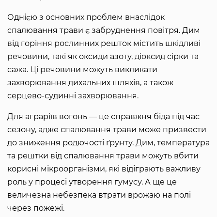
Однією з основних проблем внаслідок
спалювання трави є забруднення повітря. Дим
від горіння рослинних решток містить шкідливі
речовини, такі як оксиди азоту, діоксид сірки та
сажа. Ці речовини можуть викликати
захворювання дихальних шляхів, а також
серцево-судинні захворювання.
Для аграріїв вогонь — це справжня біда під час
сезону, адже спалювання трави може призвести
до зниження родючості ґрунту. Дим, температура
та рештки від спалювання трави можуть вбити
корисні мікроорганізми, які відіграють важливу
роль у процесі утворення гумусу. А ще це
величезна небезпека втрати врожаю на полі
через пожежі.