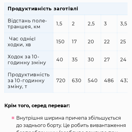
Продуктивність заготівлі
Відстань поле-
1,5
2
2,5
3
3,5
траншея, км
Час однієї
150
17
20
22
25
ходки, хв
Ходок за 10-
40
35
30
27
24
годинну зміну
Продуктивність
за 10-годинну
720
630
540
486
432
зміну, т
Крім того, серед переваг:
Внутрішня ширина причепа збільшується
до заднього борту. Це робить вивантаження