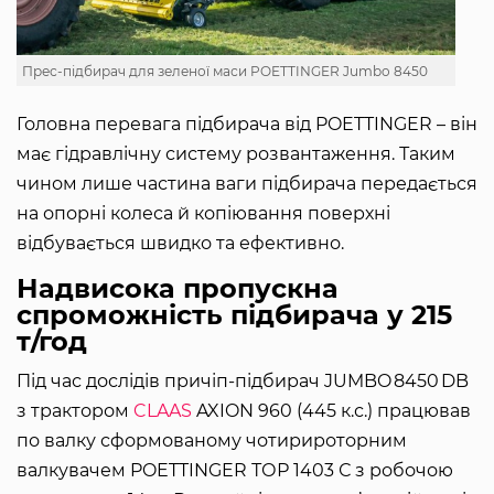
Прес-підбирач для зеленої маси POETTINGER Jumbo 8450
Головна перевага підбирача від POETTINGER – він
має гідравлічну систему розвантаження. Таким
чином лише частина ваги підбирача передається
на опорні колеса й копіювання поверхні
відбувається швидко та ефективно.
Надвисока пропускна
спроможність підбирача у 215
т/год
Під час дослідів причіп-підбирач JUMBO 8450 DB
з трактором
CLAAS
AXION 960 (445 к.с.) працював
по валку сформованому чотирироторним
валкувачем POETTINGER ТОР 1403 С з робочою