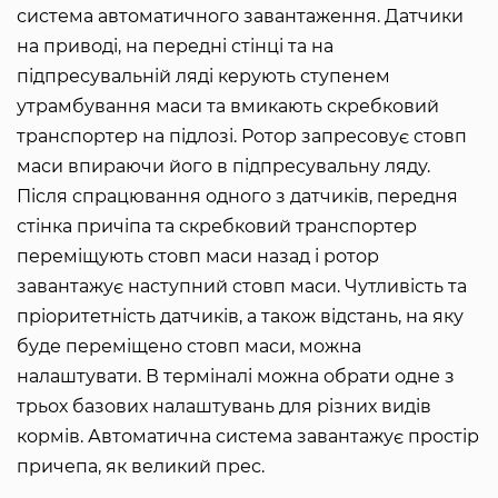
система автоматичного завантаження. Датчики
на приводі, на передні стінці та на
підпресувальній ляді керують ступенем
утрамбування маси та вмикають скребковий
транспортер на підлозі. Ротор запресовує стовп
маси впираючи його в підпресувальну ляду.
Після спрацювання одного з датчиків, передня
стінка причіпа та скребковий транспортер
переміщують стовп маси назад і ротор
завантажує наступний стовп маси. Чутливість та
пріоритетність датчиків, а також відстань, на яку
буде переміщено стовп маси, можна
налаштувати. В терміналі можна обрати одне з
трьох базових налаштувань для різних видів
кормів. Автоматична система завантажує простір
причепа, як великий прес.