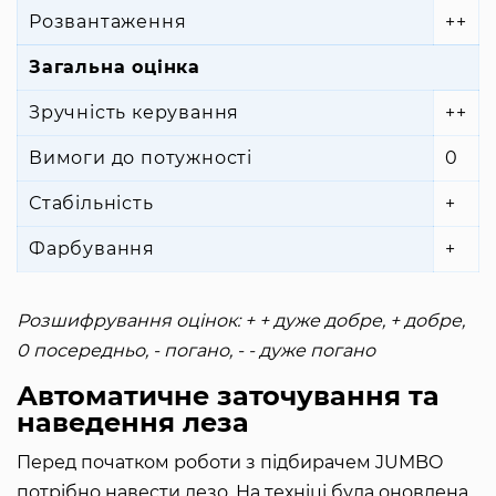
Розвантаження
++
Загальна оцінка
Зручність керування
++
Вимоги до потужності
0
Стабільність
+
Фарбування
+
Розшифрування оцінок: + + дуже добре, + добре,
0 посередньо, - погано, - - дуже погано
Автоматичне заточування та
наведення леза
Перед початком роботи з підбирачем JUMBO
потрібно навести лезо. На техніці була оновлена