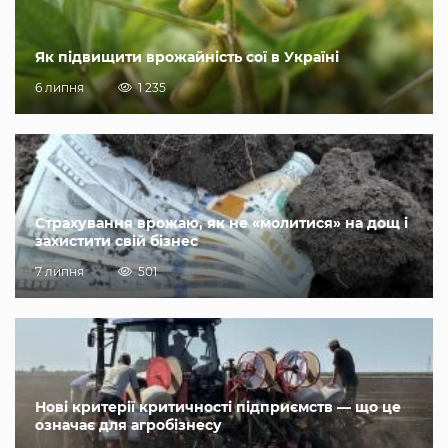
Як підвищити врожайність сої в Україні
6 липня
1 235
Страхування врожаю, як не «молитися» на дощ і
захистити свій бізнес
7 липня
501
Нові критерії критичності підприємств — що це
означає для агробізнесу