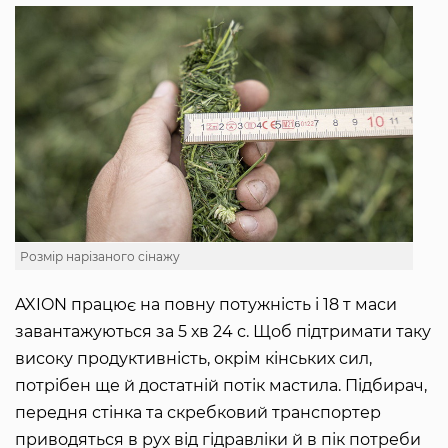
Розмір нарізаного сінажу
AXION працює на повну потужність і 18 т маси
завантажуються за 5 хв 24 с. Щоб підтримати таку
високу продуктивність, окрім кінських сил,
потрібен ще й достатній потік мастила. Підбирач,
передня стінка та скребковий транспортер
приводяться в рух від гідравліки й в пік потреби