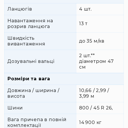
Ланцюгів
4 шт.
Навантаження на
13 т
розрив ланцюга
Швидкість
до 35 м/хв
вивантаження
2 шт.**
Дозувальні вальці
діаметром 47
см
Розміри та вага
Довжина / ширина /
10,66 / 2,99 /
висота
3,99 м
Шини
800 / 45 R 26,
Вага причепа в повній
14 900 кг
комплектації