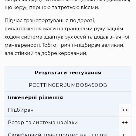
що керує першою та третьою вісями.
Під час транспортування по дорозі,
вивантаження маси на траншеї чи руху заднім
ходом система адаптує рух осей та додає значної
маневреності. Тобто причіп-підбирач великий,
але стійкий та добре керований.
Результати тестування
POETTINGER JUMBO 8450 DB
Інженерні рішення
Підбирач
++
Ротор та система нарізки
++
Скребковий транспортер на підлозі
+