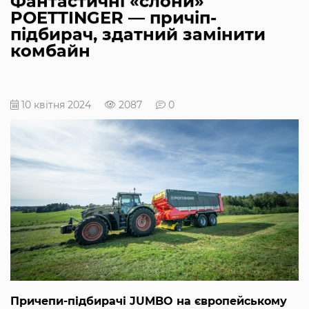
Фантастичні «слони»
POETTINGER — причіп-
підбирач, здатний замінити
комбайн
10 квітня 2024
2087
0
Причепи-підбирачі JUMBO на європейському