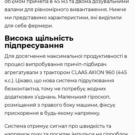
об’ємом причепа в 45 м3 та двома дозувальними
валами для рівномірного вивантаження. Нижче
ми представимо характеристики, які виділили
для себе фермери.
Висока щільність
підпресування
Для досягнення максимальної продуктивності в
процесі випробування причіп-підбирач
агрегатували з трактором CLAAS AXION 960 (445
к.с.). Цікаво, що нова система підрулювання
безконтактна, тому не потребує жодних
додаткових з’єднань. Маленький гіроскоп,
розміщений з правого боку машини, фіксує
прискорення в будь-якому напрямку.
Система отримує сигнал про швидкість та
напрямок руху та посилає імпульси на гідроблок,