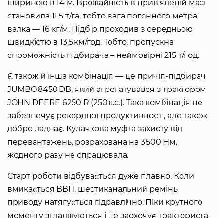
шириною в 14 м. Врожайність в прив’яленій масі
становила 11,5 т/га, тобто вага погонного метра
валка — 16 кг/м. Підбір проходив з середньою
швидкістю в 13,5 км/год. Тобто, пропускна
спроможність підбирача – неймовірні 215 т/год.
Є також й інша комбінація — це причіп-підбирач
JUMBO 8450 DB, який агрегатувався з трактором
JOHN DEERE 6250 R (250 к.с.). Така комбінація не
забезпечує рекордної продуктивності, але також
добре ладнає. Кулачкова муфта захисту від
перевантажень, розрахована на 3 500 Нм,
жодного разу не спрацювала.
Старт роботи відбувається дуже плавно. Коли
вмикається ВВП, шестиканальний ремінь
приводу натягується гідравлічно. Піки крутного
моменту згладжуються і це заохочує тракториста