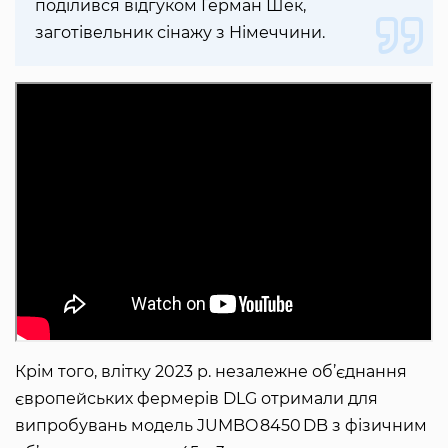
поділився відгуком Герман Шек,
заготівельник сінажу з Німеччини.
Крім того, влітку 2023 р. незалежне об’єднання
європейських фермерів DLG отримали для
випробувань модель JUMBO 8450 DB з фізичним