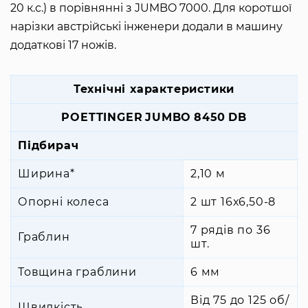
20 к.с.) в порівнянні з JUMBO 7000. Для коротшої
нарізки австрійські інженери додали в машину
додаткові 17 ножів.
Технічні характеристики
POETTINGER JUMBO 8450 DB
Підбирач
Ширина*
2,10 м
Опорні колеса
2 шт 16х6,50-8
7 рядів по 36
Граблин
шт.
Товщина граблини
6 мм
Від 75 до 125 об/
Швидкість