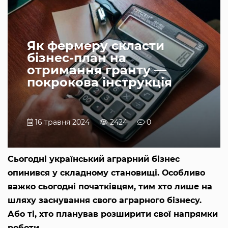
Як фермеру скласти
бізнес-план на
отримання гранту —
покрокова інструкція
16 травня 2024
2424
0
Сьогодні український аграрний бізнес
опинився у складному становищі. Особливо
важко сьогодні початківцям, тим хто лише на
шляху заснування свого аграрного бізнесу.
Або ті, хто планував розширити свої напрямки
роботи.