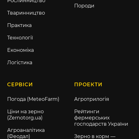
Рослинництво
Породи
Тваринництво
Практика
Технології
Економіка
Логістика
СЕРВІСИ
ПРОЕКТИ
Погода (MeteoFarm)
Агротрилогія
Ціни на зерно
Рейтинги
(Zernotorg.ua)
фермерських
господарств України
Агроаналітика
(Феодал)
Зерно в корм —