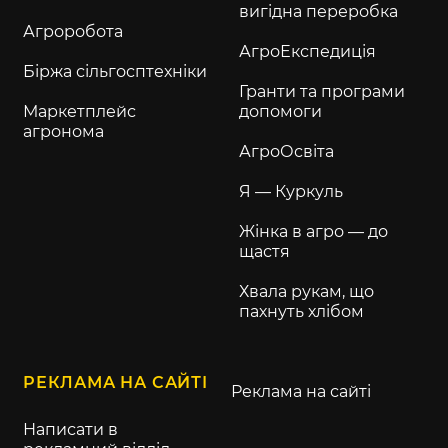
вигідна переробка
Агроробота
АгроЕкспедиція
Біржа сільгосптехніки
Гранти та програми
Маркетплейс
допомоги
агронома
АгроОсвіта
Я — Куркуль
Жінка в агро — до
щастя
Хвала рукам, що
пахнуть хлібом
РЕКЛАМА НА САЙТІ
Реклама на сайті
Написати в