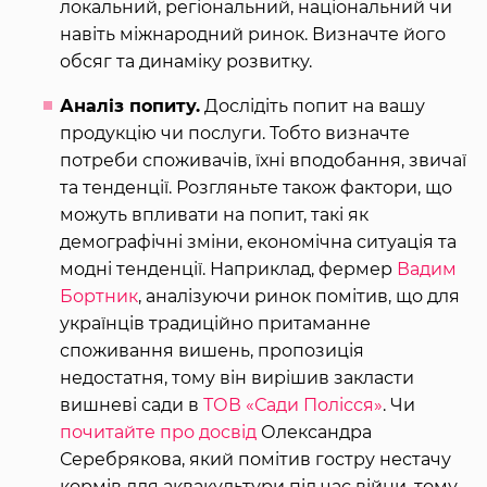
локальний, регіональний, національний чи
навіть міжнародний ринок. Визначте його
обсяг та динаміку розвитку.
Аналіз попиту.
Дослідіть попит на вашу
продукцію чи послуги. Тобто визначте
потреби споживачів, їхні вподобання, звичаї
та тенденції. Розгляньте також фактори, що
можуть впливати на попит, такі як
демографічні зміни, економічна ситуація та
модні тенденції. Наприклад, фермер
Вадим
Бортник
, аналізуючи ринок помітив, що для
українців традиційно притаманне
споживання вишень, пропозиція
недостатня, тому він вирішив закласти
вишневі сади в
ТОВ «Сади Полісся»
. Чи
почитайте про досвід
Олександра
Серебрякова, який помітив гостру нестачу
кормів для аквакультури під час війни, тому