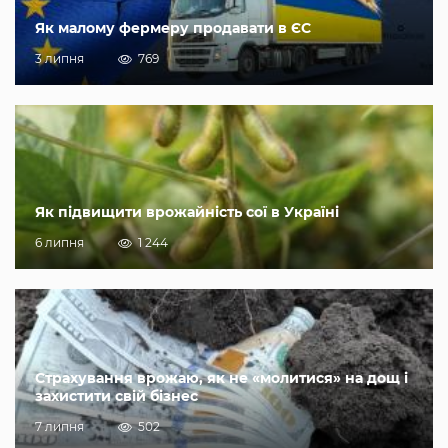
Як малому фермеру продавати в ЄС
3 липня
769
Як підвищити врожайність сої в Україні
6 липня
1 244
Страхування врожаю, як не «молитися» на дощ і
захистити свій бізнес
7 липня
502