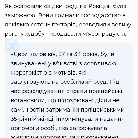
Як розповіли свідки, родина Рокіцин була
заможною. Вони тримали господарство в
декілька сотень гектарів, розводили велику
рогату худобу і продавали м'ясопродукти.
«Двоє чоловіків, 37 та 34 років, були
звинувачені у вбивстві з особливою
жорстокістю з мотивів, які
заслуговують на особливий осуд. Під
час розслідування справи поліцейські
встановили, що підозрювані діяли не
самі. Третій затриманій поліцейськими,
35-річній жінці, інкримінували надання
допомоги особі, яка загрожувала
життю чи здоров’ю, та приховування