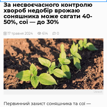
За несвоєчасного контролю
хвороб недобір врожаю
соняшника може сягати 40-
50%, сої — до 30%
17 травня 2024
614
0
Ukravit
Первинний захист соняшника та сої —