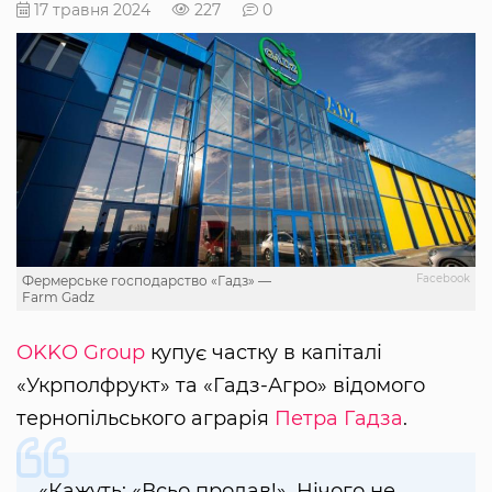
17 травня 2024
227
0
Facebook
Фермерське господарство «Гадз» —
Farm Gadz
OKKO Group
купує частку в капіталі
«Укрполфрукт» та «Гадз-Агро» відомого
тернопільського аграрія
Петра Гадза
.
«Кажуть: «Всьо продав!». Нічого не