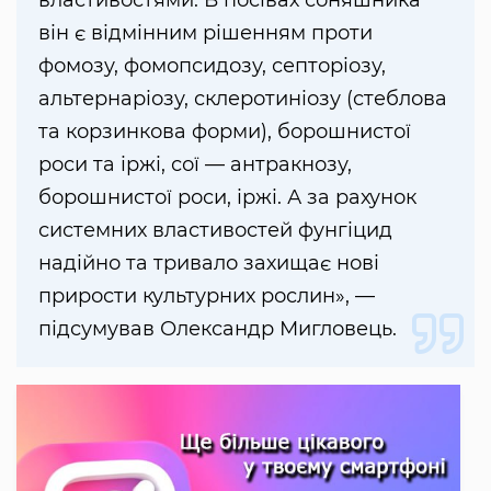
властивостями. В посівах соняшника
він є відмінним рішенням проти
фомозу, фомопсидозу, септоріозу,
альтернаріозу, склеротиніозу (стеблова
та корзинкова форми), борошнистої
роси та іржі, сої — антракнозу,
борошнистої роси, іржі. А за рахунок
системних властивостей фунгіцид
надійно та тривало захищає нові
прирости культурних рослин», —
підсумував Олександр Мигловець.