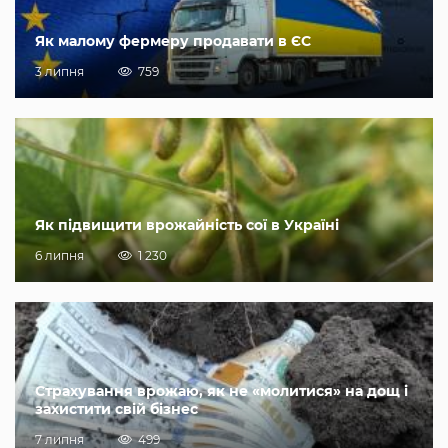
Як малому фермеру продавати в ЄС
3 липня
759
Як підвищити врожайність сої в Україні
6 липня
1 230
Страхування врожаю, як не «молитися» на дощ і
захистити свій бізнес
7 липня
499