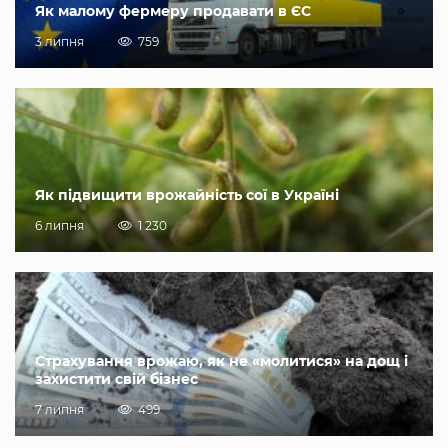
Як малому фермеру продавати в ЄС
3 липня
759
Як підвищити врожайність сої в Україні
6 липня
1 230
Страхування врожаю, як не «молитися» на дощ і
захистити свій бізнес
7 липня
499