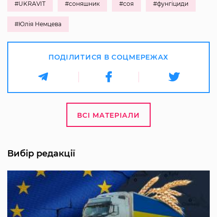
#UKRAVIT
#соняшник
#соя
#фунгіциди
#Юлія Немцева
ПОДІЛИТИСЯ В СОЦМЕРЕЖАХ
ВСІ МАТЕРІАЛИ
Вибір редакції