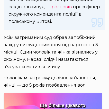
слідів злочину», —
розповів
пресофіцер
окружного коменданта поліції в
польському Битові.
Усім затриманим суд обрав запобіжний
захід у вигляді тримання під вартою на 3
місяці. Один чоловік та жінка зізнались у
скоєному. Наразі слідчі намагаються
з’ясувати мотив злочину.
Чоловікам загрожує довічне ув’язнення,
жінці — до 5 років позбавлення волі.