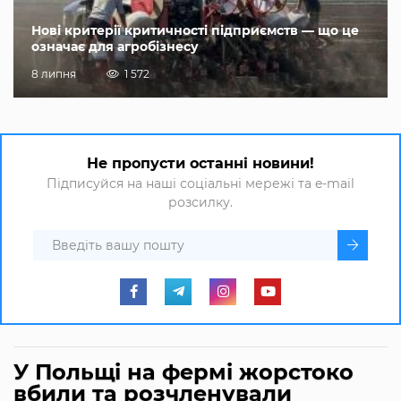
Нові критерії критичності підприємств — що це
означає для агробізнесу
8 липня
1 572
Не пропусти останні новини!
Підписуйся на наші соціальні мережі та e-mail
розсилку.
У Польщі на фермі жорстоко
вбили та розчленували