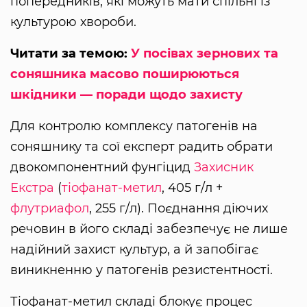
попередників, які можуть мати спільні із
культурою хвороби.
Читати за темою:
У посівах зернових та
соняшника масово поширюються
шкідники — поради щодо захисту
Для контролю комплексу патогенів на
соняшнику та сої експерт радить обрати
двокомпонентний фунгіцид
Захисник
Екстра
(
тіофанат-метил
, 405 г/л +
флутриафол
, 255 г/л). Поєднання діючих
речовин в його складі забезпечує не лише
надійний захист культур, а й запобігає
виникненню у патогенів резистентності.
Тіофанат-метил складі блокує процес