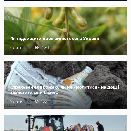
Як підвищити врожайність сої в Україні
6 липня
1 230
Страхування врожаю, як не «молитися» на дощ і
захистити свій бізнес
7 липня
499