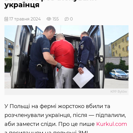
українця
17 травня 2024
155
0
KPP Bytów
У Польщі на фермі жорстоко вбили та
розчленували українця, після — підпалили,
аби замести сліди. Про це пише
Kurkul.com