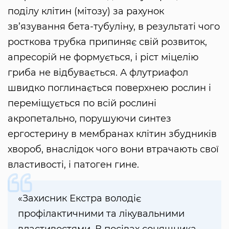
поділу клітин (мітозу) за рахунок
зв’язування бета-тубуліну, в результаті чого
росткова трубка припиняє свій розвиток,
апресорій не формується, і ріст міцелію
гриба не відбувається. А флутриафол
швидко поглинається поверхнею рослин і
переміщується по всій рослині
акропетально, порушуючи синтез
ергостерину в мембранах клітин збудників
хвороб, внаслідок чого вони втрачають свої
властивості, і патоген гине.
«Захисник Екстра володіє
профілактичними та лікувальними