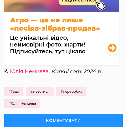
Агро — це не лише
«посіяв-зібрав-продав»
Це унікальні відео,
неймовірні фото, жарти!
Підписуйтесь, тут цікаво
©
Юлія Немцева
, Kurkul.com, 2024 р.
#Гадз
#інвестиції
#переробка
#Юлія Немцева
КОМЕНТУВАТИ