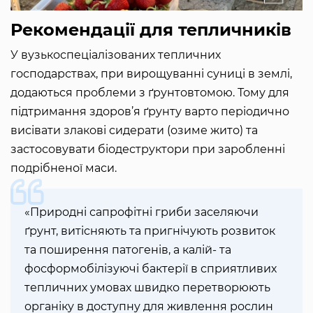
Рекомендації для тепличників
У вузькоспеціалізованих тепличних
господарствах, при вирощуванні суниці в землі,
додаються проблеми з ґрунтовтомою. Тому для
підтримання здоров’я ґрунту варто періодично
висівати злакові сидерати (озиме жито) та
застосовувати біодеструктори при заробленні
подрібненої маси.
«Природні сапрофітні гриби заселяючи
ґрунт, витісняють та пригнічують розвиток
та поширення патогенів, а калій- та
фосформобілізуючі бактерії в сприятливих
тепличних умовах швидко перетворюють
органіку в доступну для живлення рослин