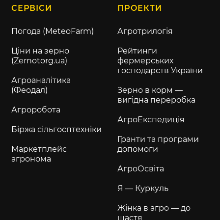
СЕРВІСИ
ПРОЕКТИ
Погода (MeteoFarm)
Агротрилогія
Ціни на зерно
Рейтинги
(Zernotorg.ua)
фермерських
господарств України
Агроаналітика
(Феодал)
Зерно в корм —
вигідна переробка
Агроробота
АгроЕкспедиція
Біржа сільгосптехніки
Гранти та програми
Маркетплейс
допомоги
агронома
АгроОсвіта
Я — Куркуль
Жінка в агро — до
щастя