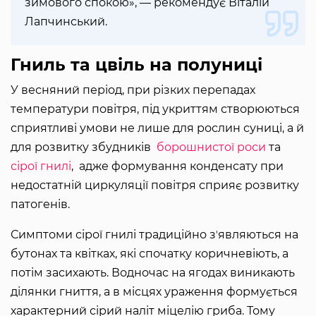
зимового спокою», — рекомендує Віталій
Лапчинський.
Гниль та цвіль на полуниці
У весняний період, при різких перепадах
температури повітря, під укриттям створюються
сприятливі умови не лише для рослин суниці, а й
для розвитку збудників
борошнистої роси
та
сірої гнилі
, адже формування конденсату при
недостатній циркуляції повітря сприяє розвитку
патогенів.
Симптоми сірої гнилі традиційно зʼявляються на
бутонах та квітках, які спочатку коричневіють, а
потім засихають. Водночас на ягодах виникають
ділянки гниття, а в місцях ураження формується
характерний сірий наліт міцелію гриба. Тому