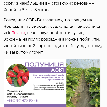
сорти з найбільшим вмістом сухих речовин –
Хоней та Зенга Зенгана.
Розсадник СФГ «Благодатне», що працює на
Черкащині та вирощує саджанці для виробника
ягід
Tevitta
, реалізовує нові сорти суниці.
Зокрема, на полях розсадника можна побачити,
як той чи інший сорт поводить себе у відкритому
чи закритому ґрунті.