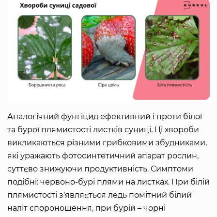
Аналогічний фунгіцид ефективний і проти білої
та бурої плямистості листків суниці. Ці хвороби
викликаються різними грибковими збудниками,
які уражають фотосинтетичний апарат рослин,
суттєво знижуючи продуктивність. Симптоми
подібні: червоно-бурі плями на листках. При білій
плямистості з'являється ледь помітний білий
наліт спороношення, при бурій – чорні