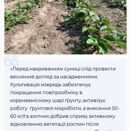
«Перед накриванням суниці слід провести
весняний догляд за насадженнями.
Культивація міжрядь забезпечує
покращення повітрообміну в
кореневмісному шарі ґрунту, активізує
роботу ґрунтової мікробіоти, а внесення 50-
60 кг/га азотних добрив сприяє активному
відновленню вегетації рослин після