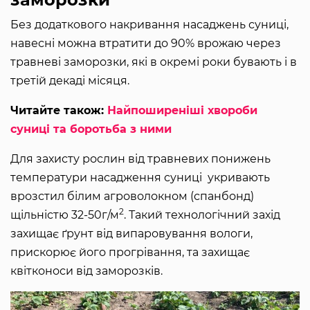
Без додаткового накривання насаджень суниці,
навесні можна втратити до 90% врожаю через
травневі заморозки, які в окремі роки бувають і в
третій декаді місяця.
Читайте також:
Найпоширеніші хвороби
суниці та боротьба з ними
Для захисту рослин від травневих понижень
температури насадження суниці укривають
врозстил білим агроволокном (спанбонд)
2
щільністю 32-50г/м
. Такий технологічний захід
захищає ґрунт від випаровування вологи,
прискорює його прогрівання, та захищає
квітконоси від заморозків.