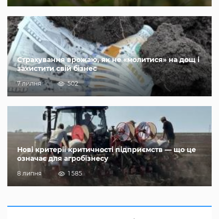
Страхування врожаю, як не «молитися» на дощ і
захистити свій бізнес
7 липня
502
Нові критерії критичності підприємств — що це
означає для агробізнесу
8 липня
1 585