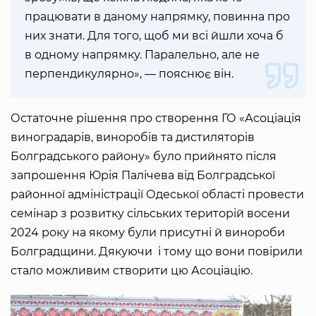
працювати в даному напрямку, повинна про
них знати. Для того, щоб ми всі йшли хоча б
в одному напрямку. Паралельно, але не
перпендикулярно», — пояснює він.
Остаточне рішення про створення ГО «Асоціація
виноградарів, виноробів та дистиляторів
Болградського району» було прийнято після
запрошення Юрія Палічева від Болградської
районної адміністрації Одеської області провести
семінар з розвитку сільських територій восени
2024 року на якому були присутні й винороби
Болградщини. Дякуючи і тому що вони повірили
стало можливим створити цю Асоціацію.