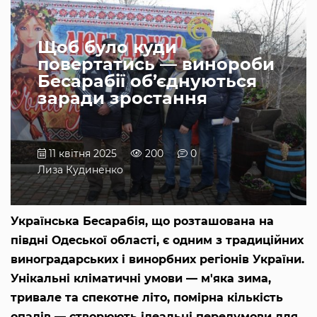
Щоб було куди
повертатись — винороби
Бесарабії об’єднуються
заради зростання
11 квітня 2025
200
0
Лиза Кудиненко
Українська Бесарабія, що розташована на
півдні Одеської області, є одним з традиційних
виноградарських і винорбних регіонів України.
Унікальні кліматичні умови — м'яка зима,
тривале та спекотне літо, помірна кількість
опадів — створюють ідеальні передумови для