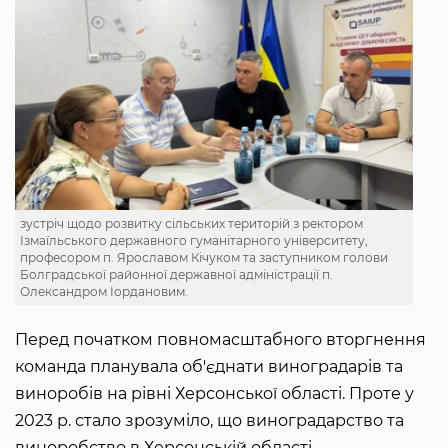
зустріч щодо розвитку сільських територій з ректором
Ізмаїльського державного гуманітарного університету,
професором п. Ярославом Кічуком та заступником голови
Болградської районної державної адміністрації п.
Олександром Іордановим.
Перед початком повномасштабного вторгнення
команда планувала об'єднати виноградарів та
виноробів на рівні Херсонської області. Проте у
2023 р. стало зрозуміло, що виноградарство та
виноробство в Херсонській області