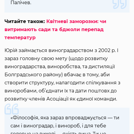
Палічев.
Читайте також:
Квітневі заморозки: чи
витримають сади та бджоли перепад
температур
Юрій займається виноградарством з 2002 р. І
зараз головну свою мету (щодо розвитку
виноградарства, виноробства, та дистиляції
Болградського району) вбачає в тому, аби
створити структуру, налагодити спілкування з
виноробами, об’єднати їх та дати поштовх до
розвитку членів Асоціації як єдиної команди.
«Філософія, яка зараз впроваджується — ти
сам і виноградар, і винороб, і для тебе
головне на виході — якість вина. Ти не