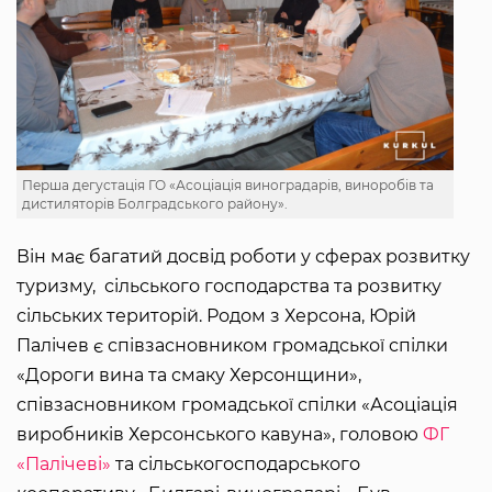
Перша дегустація ГО «Асоціація виноградарів, виноробів та
дистиляторів Болградського району».
Він має багатий досвід роботи у сферах розвитку
туризму, сільського господарства та розвитку
сільських територій. Родом з Херсона, Юрій
Палічев є співзасновником громадської спілки
«Дороги вина та смаку Херсонщини»,
співзасновником громадської спілки «Асоціація
виробників Херсонського кавуна», головою
ФГ
«Палічеві»
та сільськогосподарського