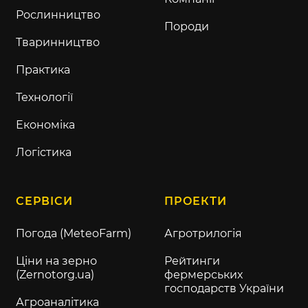
Рослинництво
Породи
Тваринництво
Практика
Технології
Економіка
Логістика
СЕРВІСИ
ПРОЕКТИ
Погода (MeteoFarm)
Агротрилогія
Ціни на зерно
Рейтинги
(Zernotorg.ua)
фермерських
господарств України
Агроаналітика