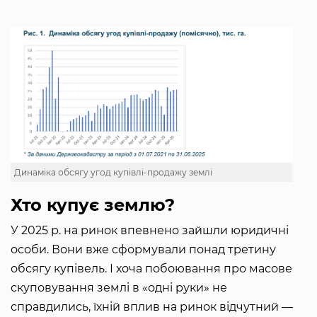
Динаміка обсягу угод купівлі-продажу землі
Хто купує землю?
У 2025 р. на ринок впевнено зайшли юридичні
особи. Вони вже сформували понад третину
обсягу купівель. І хоча побоювання про масове
скуповування землі в «одні руки» не
справдились, їхній вплив на ринок відчутний —