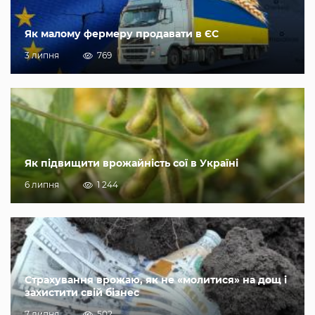
Як малому фермеру продавати в ЄС
3 липня
769
Як підвищити врожайність сої в Україні
6 липня
1 244
Страхування врожаю, як не «молитися» на дощ і
захистити свій бізнес
7 липня
502