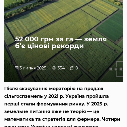
52 000 грн за га — земля
б'є цінові рекорди
3 липня 2025
354
0
Після скасування мораторію на продаж
сільгоспземель у 2021 р. Україна пройшла
перші етапи формування ринку. У 2025 р.
земельне питання вже не теорія — це
математика та стратегія для фермера. Чотири
роки тому Україна нарешті скасувала