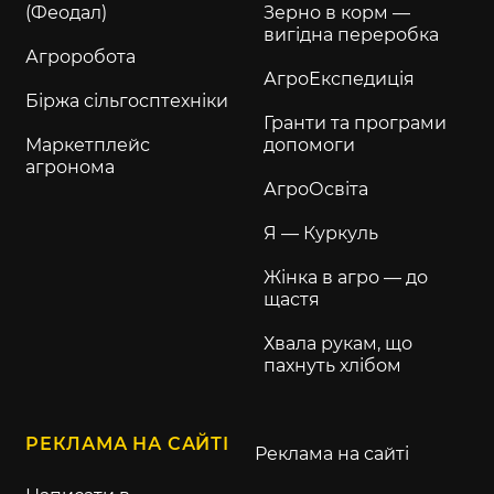
(Феодал)
Зерно в корм —
вигідна переробка
Агроробота
АгроЕкспедиція
Біржа сільгосптехніки
Гранти та програми
Маркетплейс
допомоги
агронома
АгроОсвіта
Я — Куркуль
Жінка в агро — до
щастя
Хвала рукам, що
пахнуть хлібом
РЕКЛАМА НА САЙТІ
Реклама на сайті