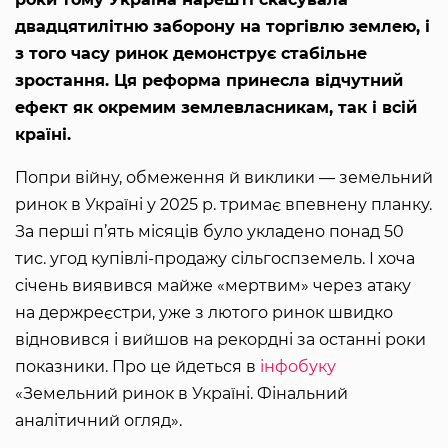
двадцятилітню заборону на торгівлю землею, і
з того часу ринок демонструє стабільне
зростання. Ця реформа принесла відчутний
ефект як окремим землевласникам, так і всій
країні.
Попри війну, обмеження й виклики — земельний
ринок в Україні у 2025 р. тримає впевнену планку.
За перші п’ять місяців було укладено понад 50
тис. угод купівлі-продажу сільгоспземель. І хоча
січень виявився майже «мертвим» через атаку
на держреєстри, уже з лютого ринок швидко
відновився і вийшов на рекордні за останні роки
показники. Про це йдеться в
інфобуку
«Земельний ринок в Україні. Фінальний
аналітичний огляд».