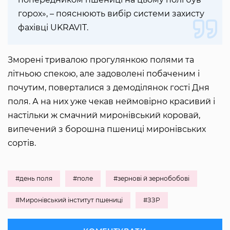
горох», – пояснюють вибір системи захисту
фахівці UKRAVIT.
Зморені тривалою прогулянкою полями та
літньою спекою, але задоволені побаченим і
почутим, поверталися з демоділянок гості Дня
поля. А на них уже чекав неймовірно красивий і
настільки ж смачний миронівський коровай,
випечений з борошна пшениці миронівських
сортів.
#день поля
#поле
#зернові й зернобобові
#Миронівський інститут пшениці
#ЗЗР