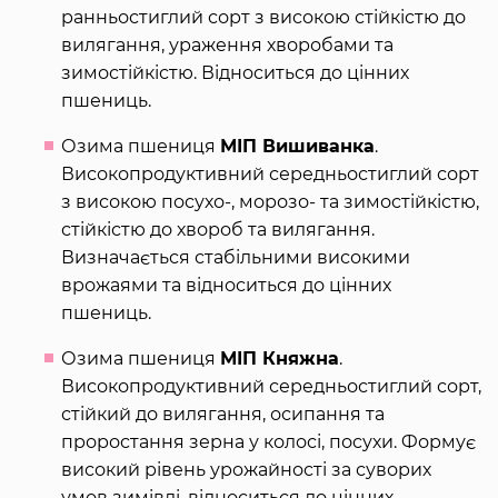
ранньостиглий сорт з високою стійкістю до
вилягання, ураження хворобами та
зимостійкістю. Відноситься до цінних
пшениць.
Озима пшениця
МІП Вишиванка
.
Високопродуктивний середньостиглий сорт
з високою посухо-, морозо- та зимостійкістю,
стійкістю до хвороб та вилягання.
Визначається стабільними високими
врожаями та відноситься до цінних
пшениць.
Озима пшениця
МІП Княжна
.
Високопродуктивний середньостиглий сорт,
стійкий до вилягання, осипання та
проростання зерна у колосі, посухи. Формує
високий рівень урожайності за суворих
умов зимівлі, відноситься до цінних