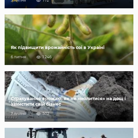
3 липня
772
Як підвищити врожайність сої в Україні
6 липня
1 246
Страхування врожаю, як не «молитися» на дощ і
захистити свій бізнес
7 липня
502