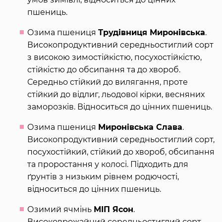
пшениць.
Озима пшениця
Трудівниця Миронівська
.
Високопродуктивний середньостиглий сорт
з високою зимостійкістю, посухостійкістю,
стійкістю до обсипання та до хвороб.
Середньо стійкий до вилягання, проте
стійкий до відлиг, льодової кірки, весняних
заморозків. Відноситься до цінних пшениць.
Озима пшениця
Миронівська Слава
.
Високопродуктивний середньостиглий сорт,
посухостійкий, стійкий до хвороб, обсипання
та проростання у колосі. Підходить для
ґрунтів з низьким рівнем родючості,
відноситься до цінних пшениць.
Озимий ячмінь
МІП Ясон
.
Високоврожайний середньостиглий сорт