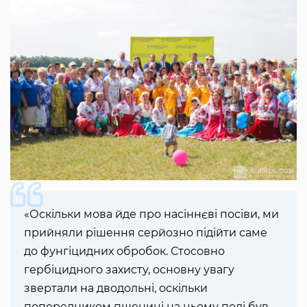
«Оскільки мова йде про насіннєві посіви, ми
прийняли рішення серйозно підійти саме
до фунгіцидних обробок. Стосовно
гербіцидного захисту, основну увагу
звертали на дводольні, оскільки
попередником пшениці на цьому полі був