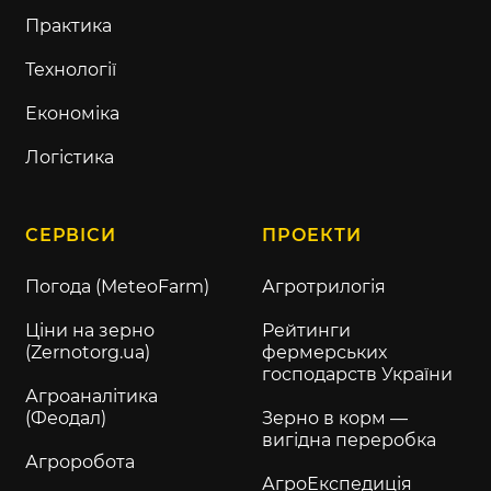
Практика
Технології
Економіка
Логістика
СЕРВІСИ
ПРОЕКТИ
Погода (MeteoFarm)
Агротрилогія
Ціни на зерно
Рейтинги
(Zernotorg.ua)
фермерських
господарств України
Агроаналітика
(Феодал)
Зерно в корм —
вигідна переробка
Агроробота
АгроЕкспедиція