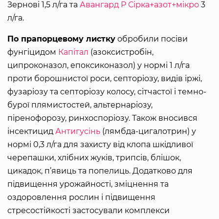
Зернові 1,5 л/га та
Авангард Р Сірка+азот+мікро
3
л/га.
По прапорцевому листку
обробили посіви
фунгіцидом
Капітал
(азоксистробін,
ципроконазол, епоксиконазол) у нормі 1 л/га
проти борошнистої роси, септоріозу, видів іржі,
фузаріозу та септоріозу колосу, сітчастої і темно-
бурої плямистостей, альтернаріозу,
піренофорозу, ринхоспоріозу. Також вносився
інсектицид
Антигусінь
(лямбда-цигалотрин) у
нормі 0,3 л/га для захисту від клопа шкідливої
черепашки, хлібних жуків, трипсів, блішок,
цикадок, п’явиць та попелиць. Додатково для
підвищення урожайності, зміцнення та
оздоровлення рослин і підвищення
стресостійкості застосували комплекси