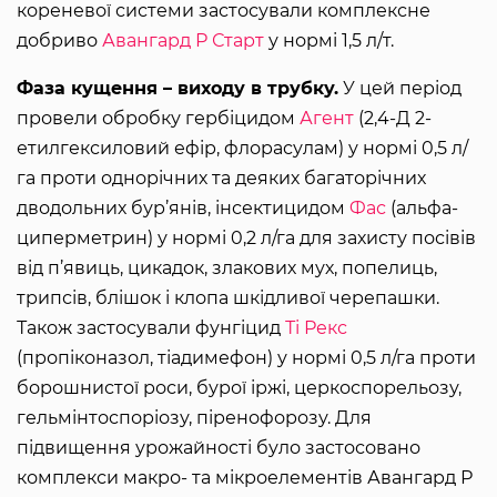
кореневої системи застосували комплексне
добриво
Авангард Р Старт
у нормі 1,5 л/т.
Фаза кущення – виходу в трубку.
У цей період
провели обробку гербіцидом
Агент
(2,4-Д 2-
етилгексиловий ефір, флорасулам) у нормі 0,5 л/
га проти однорічних та деяких багаторічних
дводольних бур’янів, інсектицидом
Фас
(альфа-
циперметрин) у нормі 0,2 л/га для захисту посівів
від п’явиць, цикадок, злакових мух, попелиць,
трипсів, блішок і клопа шкідливої черепашки.
Також застосували фунгіцид
Ті Рекс
(пропіконазол, тіадимефон) у нормі 0,5 л/га проти
борошнистої роси, бурої іржі, церкоспорельозу,
гельмінтоспоріозу, піренофорозу. Для
підвищення урожайності було застосовано
комплекси макро- та мікроелементів Авангард Р