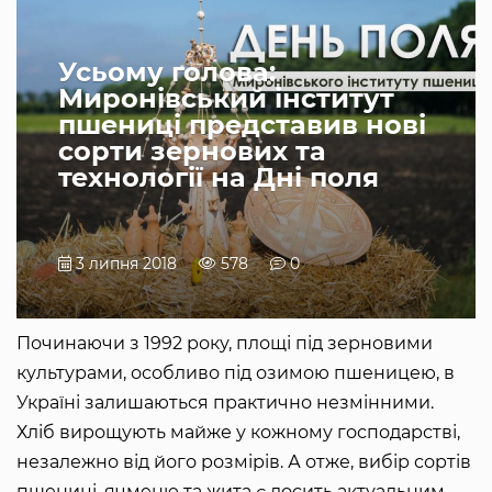
Усьому голова:
Миронівський інститут
пшениці представив нові
сорти зернових та
технології на Дні поля
3 липня 2018
578
0
Починаючи з 1992 року, площі під зерновими
культурами, особливо під озимою пшеницею, в
Україні залишаються практично незмінними.
Хліб вирощують майже у кожному господарстві,
незалежно від його розмірів. А отже, вибір сортів
пшениці, ячменю та жита є досить актуальним