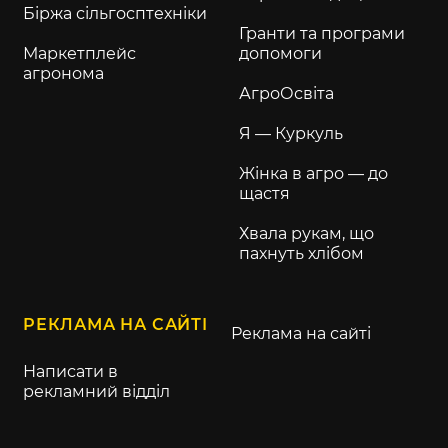
Біржа сільгосптехніки
Гранти та програми
Маркетплейс
допомоги
агронома
АгроОсвіта
Я — Куркуль
Жінка в агро — до
щастя
Хвала рукам, що
пахнуть хлібом
РЕКЛАМА НА САЙТІ
Реклама на сайті
Написати в
рекламний відділ