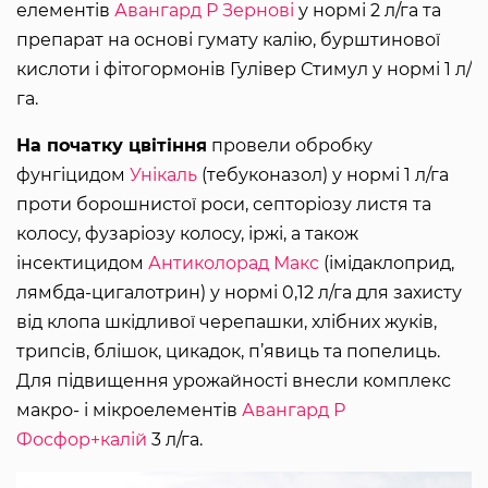
елементів
Авангард Р Зернові
у нормі 2 л/га та
препарат на основі гумату калію, бурштинової
кислоти і фітогормонів Гулівер Стимул у нормі 1 л/
га.
На початку цвітіння
провели обробку
фунгіцидом
Унікаль
(тебуконазол) у нормі 1 л/га
проти борошнистої роси, септоріозу листя та
колосу, фузаріозу колосу, іржі, а також
інсектицидом
Антиколорад Макс
(імідаклоприд,
лямбда-цигалотрин) у нормі 0,12 л/га для захисту
від клопа шкідливої черепашки, хлібних жуків,
трипсів, блішок, цикадок, п’явиць та попелиць.
Для підвищення урожайності внесли комплекс
макро- і мікроелементів
Авангард Р
Фосфор+калій
3 л/га.