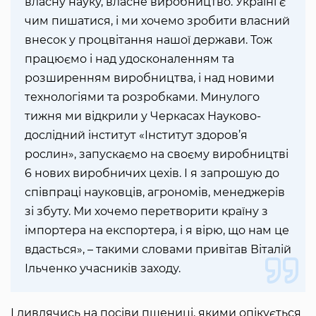
власну науку, власне виробництво. Україні є
чим пишатися, і ми хочемо зробити власний
внесок у процвітання нашої держави. Тож
працюємо і над удосконаленням та
розширенням виробництва, і над новими
технологіями та розробками. Минулого
тижня ми відкрили у Черкасах Науково-
дослідний інститут «Інститут здоров’я
рослин», запускаємо на своєму виробництві
6 нових виробничих цехів. І я запрошую до
співпраці науковців, агрономів, менеджерів
зі збуту. Ми хочемо перетворити країну з
імпортера на експортера, і я вірю, що нам це
вдасться», – такими словами привітав Віталій
Ільченко учасників заходу.
І дивлячись на посіви пшениці, якими опікується