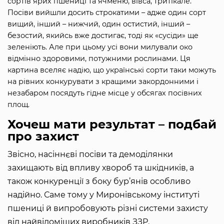
сортів ярих пшениці та ячменю, вівса, тритікале.
Посіви вийшли досить строкатими – адже один сорт
вищий, інший – нижчий, один остистий, інший –
безостий, якийсь вже достигає, тоді як «сусіди» ще
зеленіють. Але при цьому усі вони милували око
відмінно здоровими, потужними рослинами. Ця
картина вселяє надію, що українські сорти таки можуть
на рівних конкурувати з кращими закордонними і
незабаром посядуть гідне місце у обсягах посівних
площ.
Хочеш мати результат – подбай
про захист
Звісно, насіннєві посіви та демоділянки
захищають від впливу хвороб та шкідників, а
також конкуренції з боку бур’янів особливо
надійно. Саме тому у Миронівському інституті
пшениці й випробовують різні системи захисту
від найвідоміших виробників ЗЗР.