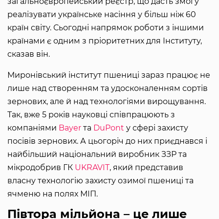
загальноєвропейський реєстр, що дасть змогу
реалізувати українське насіння у більш ніж 60
країн світу. Сьогодні напрямок роботи з іншими
країнами є одним з пріоритетних для Інституту,
сказав він.
Миронівський інститут пшениці зараз працює не
лише над створенням та удосконаленням сортів
зернових, але й над технологіями вирощування.
Так, вже 5 років науковці співпрацюють з
компаніями
Bayer
та
DuPont
у сфері захисту
посівів зернових. А цьогоріч до них приєднався і
найбільший національний виробник ЗЗР та
мікродобрив ГК
UKRAVIT
, який представив
власну технологію захисту озимої пшениці та
ячменю на полях МІП.
Півтора мільйона – це лише