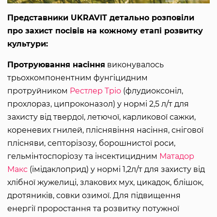
Представники UKRAVIT детально розповіли
про захист посівів на кожному етапі розвитку
культури:
Протруювання насіння
виконувалось
трьохкомпонентним фунгіцидним
протруйником
Рестлер Тріо
(флудиоксоніл,
прохлораз, ципроконазол) у нормі 2,5 л/т для
захисту від твердої, летючої, карликової сажки,
кореневих гнилей, пліснявіння насіння, снігової
плісняви, септорізозу, борошнистої роси,
гельмінтоспоріозу та інсектицидним
Матадор
Макс
(імідаклоприд) у нормі 1,2л/т для захисту від
хлібної жужелиці, злакових мух, цикадок, блішок,
дротяників, совки озимої. Для підвищення
енергії проростання та розвитку потужної